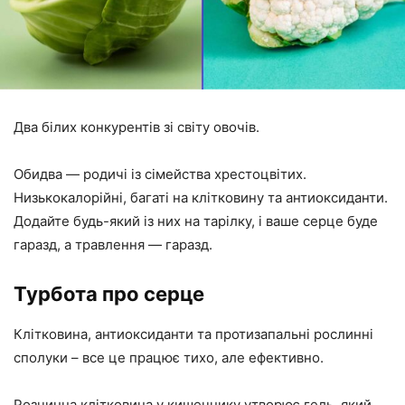
Два білих конкурентів зі світу овочів.
Обидва — родичі із сімейства хрестоцвітих.
Низькокалорійні, багаті на клітковину та антиоксиданти.
Додайте будь-який із них на тарілку, і ваше серце буде
гаразд, а травлення — гаразд.
Турбота про серце
Клітковина, антиоксиданти та протизапальні рослинні
сполуки – все це працює тихо, але ефективно.
Розчинна клітковина у кишечнику утворює гель, який