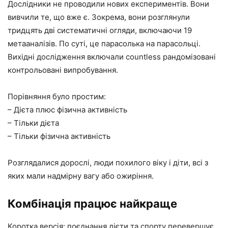
Дослідники не проводили нових експериментів. Вони
вивчили те, що вже є. Зокрема, вони розглянули
тридцять дві систематичні огляди, включаючи 19
метааналізів. По суті, це парасолька на парасольці.
Вихідні дослідження включали countless рандомізовані
контрольовані випробування.
Порівняння було простим:
– Дієта плюс фізична активність
– Тільки дієта
– Тільки фізична активність
Розглядалися дорослі, люди похилого віку і діти, всі з
яких мали надмірну вагу або ожиріння.
Комбінація працює найкраще
Коротка версія: поєднання дієти та спорту перевершує