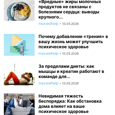
«Вредные» жиры молочных
продуктов не связаны с
болезнями сердца: выводы
крупного...
maxwelhelp
-
10.05.2026
Почему добавление «трения» в
вашу жизнь может улучшить
психическое здоровье
maxwelhelp
-
10.05.2026
За пределами диеты: как
мышцы и креатин работают в
команде для...
maxwelhelp
-
10.05.2026
Невидимая тяжесть
беспорядка: Как обстановка
дома влияет на ваше
психическое здоровье