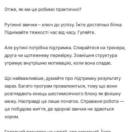
Отже, як ми це робимо практично?
Рутинні звички – ключ до успіху. Їжте достатньо білка.
Піднімайте тяжкості час від часу. Гуляйте.
Але рутині потрібна підтримка. Спирайтеся на тренера,
друга чи щотижневу перевірку. Зовнішня структура
утримує внутрішню мотивацію, коли вона спадає.
Що найважливіше, думайте про підтримку результату
зараз. Багато програм провалюються, тому що вони
розглядають кінець шестимісячного блоку як фінішну
межу. Насправді це лише початок. Справжня робота —
це побудова життя, де здорові звички не здаються
хором.
Головний висновок не новий, але корисний. Їжте