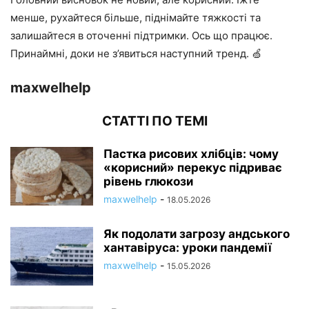
менше, рухайтеся більше, піднімайте тяжкості та
залишайтеся в оточенні підтримки. Ось що працює.
Принаймні, доки не з’явиться наступний тренд. 🍏
maxwelhelp
СТАТТІ ПО ТЕМІ
Пастка рисових хлібців: чому
«корисний» перекус підриває
рівень глюкози
maxwelhelp
-
18.05.2026
Як подолати загрозу андського
хантавіруса: уроки пандемії
maxwelhelp
-
15.05.2026