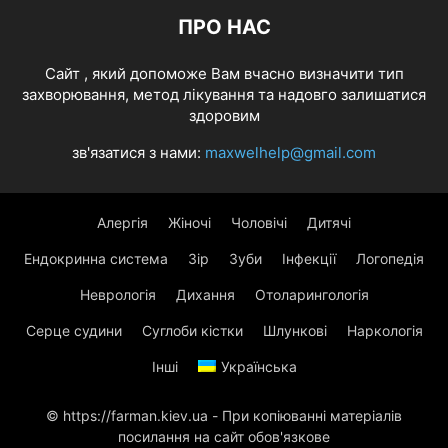
ПРО НАС
Cайт , який допоможе Вам вчасно визначити тип
захворювання, метод лікування та надовго залишатися
здоровим
зв'язатися з нами:
maxwelhelp@gmail.com
Алергія
Жіночі
Чоловічі
Дитячі
Ендокринна система
Зір
Зуби
Інфекції
Логопедія
Неврологія
Дихання
Отоларингологія
Серце судини
Суглоби кістки
Шлункові
Наркологія
Інші
Українська
© https://farman.kiev.ua - При копіюванні матеріалів
посилання на сайт обов'язкове