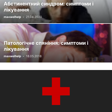
Абстинентний синдром: симптоми і
лікування
maxwelhelp
-
21.04.2020
Патологічне спяніння: симптоми і
лікування
maxwelhelp
-
18.05.2018