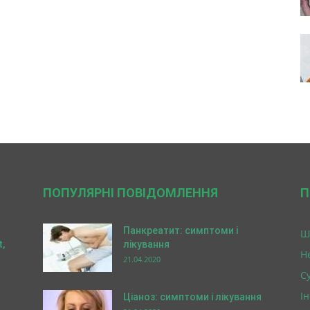
ПОПУЛЯРНІ ПОВІДОМЛЕННЯ
П
Панкреатит: симптоми і
Ш
,
лікування
Н
21.04.2020
Су
І
Ціаноз: симптоми і лікування