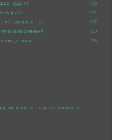
ерце і судини
148
ез рубрики
131
іночі захворювання
107
итячі захворювання
100
ргани дихання
96
од лікування та надовго залишатися