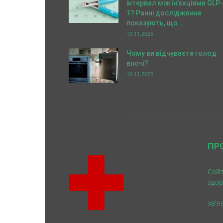
інтервал між ін’єкціями GLP-
1? Ранні дослідження
показують, що...
10.11.2025
Чому ви відчуваєте голод
вночі?
10.11.2025
ПР
Cайт
здо
зв'я