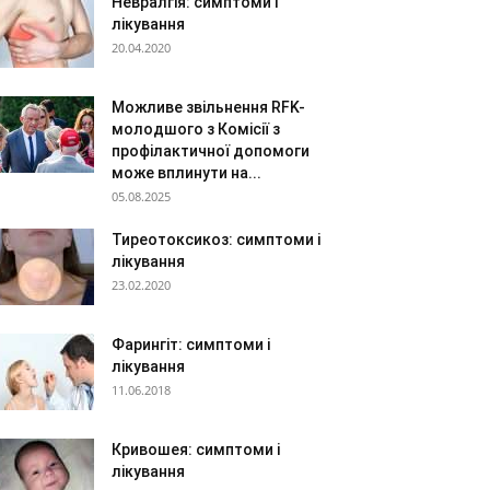
Невралгія: симптоми і
лікування
20.04.2020
Можливе звільнення RFK-
молодшого з Комісії з
профілактичної допомоги
може вплинути на...
05.08.2025
Тиреотоксикоз: симптоми і
лікування
23.02.2020
Фарингіт: симптоми і
лікування
11.06.2018
Кривошея: симптоми і
лікування