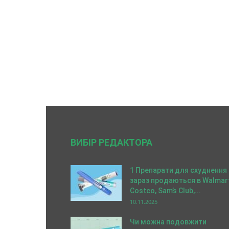
ВИБІР РЕДАКТОРА
1 Препарати для схуднення
зараз продаються в Walmart
Costco, Sam’s Club,...
10.11.2025
Чи можна подовжити