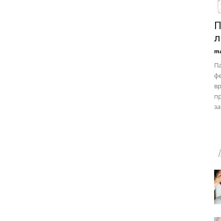
П
л
ma
Па
ф
вр
пр
за