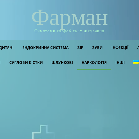
Фарман
Симптоми хвороб та їх лікування
ДИТЯЧІ
ЕНДОКРИННА СИСТЕМА
ЗІР
ЗУБИ
ІНФЕКЦІЇ
И
СУГЛОБИ КІСТКИ
ШЛУНКОВІ
НАРКОЛОГІЯ
ІНШІ