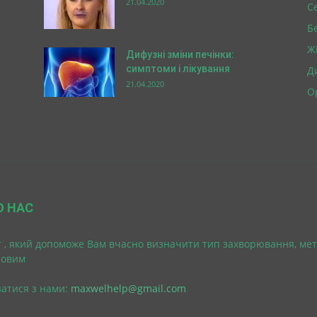
21.04.2020
С
Б
Ж
Дифузні зміни печінки:
симптоми і лікування
Д
21.04.2020
О
О НАС
 , який допоможе Вам вчасно визначити тип захворювання, мет
ровим
затися з нами:
maxwelhelp@gmail.com