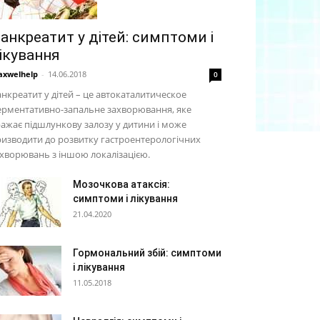
анкреатит у дітей: симптоми і
ікування
xwelhelp
-
14.06.2018
0
нкреатит у дітей – це автокаталитическое
ерментативно-запальне захворювання, яке
ажає підшлункову залозу у дитини і може
изводити до розвитку гастроентерологічних
хворювань з іншою локалізацією.
Мозочкова атаксія:
симптоми і лікування
21.04.2020
Гормональний збій: симптоми
і лікування
11.05.2018