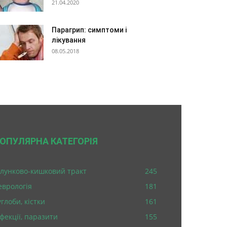
21.04.2020
Парагрип: симптоми і
лікування
08.05.2018
ОПУЛЯРНА КАТЕГОРІЯ
лунково-кишковий тракт
245
еврологія
181
глоби, кістки
161
нфекції, паразити
155