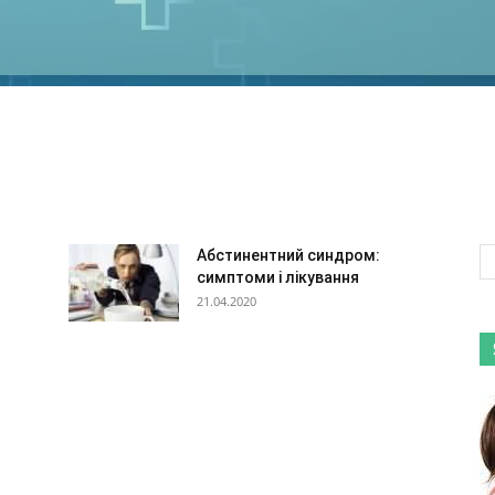
ма
Жіночі захворювання
Зір
Зуби і рот
Інфекції, паразити
Неврологія
Органи дихання
Отоларингологія
Серце і судини
о-кишковий тракт
Абстинентний синдром:
симптоми і лікування
21.04.2020