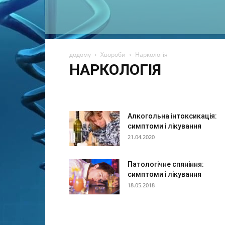
додому
Хвороби
Наркологія
НАРКОЛОГІЯ
Алергія
Дитячі захворювання
Ендокринна систе
Інші захворювання і стани
Логопедія
Наркологія
Суглоби, кістки
Чоловічі захворювання
Шлунков
Алкогольна інтоксикація:
симптоми і лікування
21.04.2020
Патологічне спяніння:
симптоми і лікування
18.05.2018