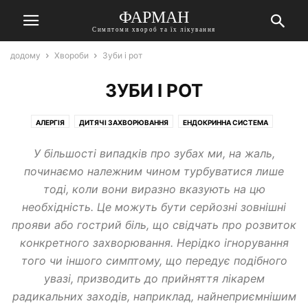
ФАРМАН
Симптоми хвороб та їх лікування
додому
Хвороби
Зуби і рот
ЗУБИ І РОТ
АЛЕРГІЯ
ДИТЯЧІ ЗАХВОРЮВАННЯ
ЕНДОКРИННА СИСТЕМА
ЖІНОЧІ ЗАХВОРЮВАННЯ
ЗІР
ЗУБИ І РОТ
ІНФЕКЦІЇ, ПАРАЗИТИ
У більшості випадків про зубах ми, на жаль,
ІНШІ ЗАХВОРЮВАННЯ І СТАНИ
ЛОГОПЕДІЯ
НАРКОЛОГІЯ
починаємо належним чином турбуватися лише
НЕВРОЛОГІЯ
ОРГАНИ ДИХАННЯ
ОТОЛАРИНГОЛОГІЯ
тоді, коли вони виразно вказують на цю
СЕРЦЕ І СУДИНИ
СУГЛОБИ, КІСТКИ
ЧОЛОВІЧІ ЗАХВОРЮВАННЯ
необхідність. Це можуть бути серйозні зовнішні
ШЛУНКОВО-КИШКОВИЙ ТРАКТ
прояви або гострий біль, що свідчать про розвиток
конкретного захворювання. Нерідко ігнорування
того чи іншого симптому, що передує подібного
увазі, призводить до прийняття лікарем
радикальних заходів, наприклад, найнеприємнішим