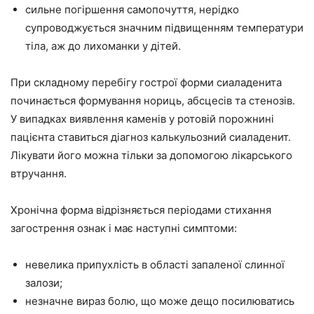
сильне погіршення самопочуття, нерідко
супроводжується значним підвищенням температури
тіла, аж до лихоманки у дітей.
При складному перебігу гострої форми сиаладенита
починається формування нориць, абсцесів та стенозів.
У випадках виявлення каменів у ротовій порожнині
пацієнта ставиться діагноз калькульозний сиаладенит.
Лікувати його можна тільки за допомогою лікарського
втручання.
Хронічна форма відрізняється періодами стихання
загострення ознак і має наступні симптоми:
невелика припухлість в області запаленої слинної
залози;
незначне вираз болю, що може дещо посилюватись