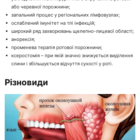
або черевної порожнини;
запальний процес у регіональних лімфовузлах;
ослаблений імунітет на тлі інфекцій;
широкий ряд захворювань щелепно-лицевої області;
анорексія;
променева терапія ротової порожнини;
ксеростомія – при якій значно знижується виділення
слини і збільшується відчуття сухості у роті.
Різновиди