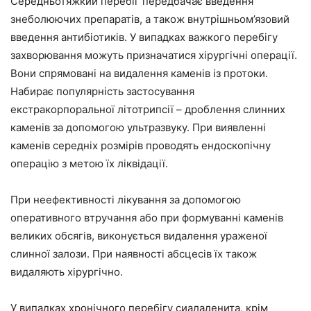
Середньотяжкий перебіг передбачає введення
знеболюючих препаратів, а також внутрішньом’язовий
введення антибіотиків. У випадках важкого перебігу
захворювання можуть призначатися хірургічні операції.
Вони спрямовані на видалення каменів із протоки.
Набирає популярність застосування
екстракорпоральної літотрипсії – дроблення слинних
каменів за допомогою ультразвуку. При виявленні
каменів середніх розмірів проводять ендоскопічну
операцію з метою їх ліквідації.
При неефективності лікування за допомогою
оперативного втручання або при формуванні каменів
великих обсягів, виконується видалення ураженої
слинної залози. При наявності абсцесів їх також
видаляють хірургічно.
У випадках хронічного перебігу сиаладенита, крім