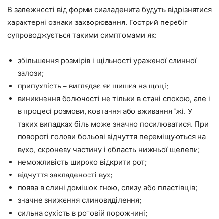
В залежності від форми сиаладенита будуть відрізнятися
характерні ознаки захворювання. Гострий перебіг
супроводжується такими симптомами як:
збільшення розмірів і щільності ураженої слинної
залози;
припухлість – виглядає як шишка на щоці;
виникнення болючості не тільки в стані спокою, але і
в процесі розмови, ковтання або вживання їжі. У
таких випадках біль може значно посилюватися. При
повороті голови больові відчуття переміщуються на
вухо, скроневу частину і область нижньої щелепи;
неможливість широко відкрити рот;
відчуття закладеності вух;
поява в слині домішок гною, слизу або пластівців;
значне зниження слиновиділення;
сильна сухість в ротовій порожнині;