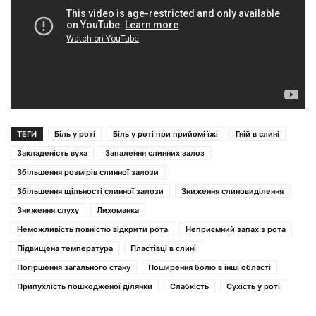
ТЕГИ
Біль у роті
Біль у роті при прийомі їжі
Гній в слині
Закладеність вуха
Запалення слинних залоз
Збільшення розмірів слинної залози
Збільшення щільності слинної залози
Зниження слиновиділення
Зниження слуху
Лихоманка
Неможливість повністю відкрити рота
Неприємний запах з рота
Підвищена температура
Пластівці в слині
Погіршення загального стану
Поширення болю в інші області
Припухлість пошкодженої ділянки
Слабкість
Сухість у роті