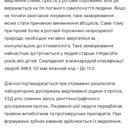
виділення слини, сухість у ротовій порожнині. Все це
виражається на тлі поганого самопочуття людини. Якщо
не почати своєчасне лікування, таке захворювання
може стати причиною виникнення абсцесів. Саме тому
при прояві болю в ротовій порожнині незрозумілої
природи, необхідно негайно звертатися за
консультацією до стоматолога. Таке захворювання
найчастіше зустрічається у людей старше п’ятдесяти
років або дітей. Сиаладенит в міжнародній класифікації
хвороб (МКХ 10) має власний код – До 11.2.
Діагноз підтверджується при отриманні результатів
лабораторних досліджень виділюваної рідини з проток,
УЗД усіх слинних залоз, рентгенографічного
дослідження проток. Лікування цієї недуги передбачає
прийом антибіотиків та противірусних препаратів. При
формуванні зубних каменів здійснюється їх видалення.