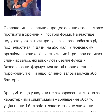
Сиаладенит – запальний процес слинних залоз. Може
протікати в хронічній і гострій формі. Найчастіше
недугою уражається привушна залоза, набагато рідше
подчелюстная, під’язична або малі. У людському
організмі є велика кількість малих і три пари великих
слинних залоз, які виконують безліч функцій.
Захворювання формується на тлі проникнення в
порожнину тієї чи іншої слинної залози вірусів або
бактерій.
Зрозуміти, що у людини це захворювання, можна за
характерними симптомами – збільшення обсягу,
ущільнення і болючість залози, значне зниження