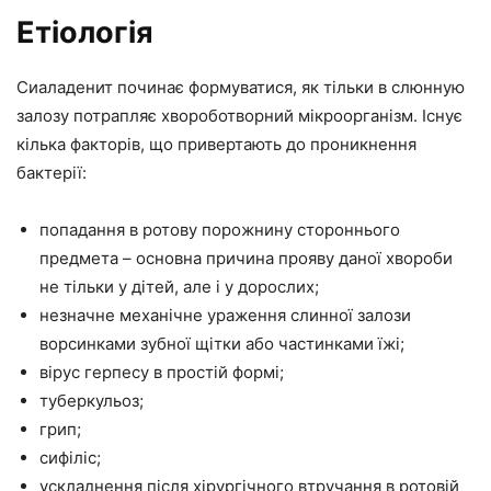
Етіологія
Сиаладенит починає формуватися, як тільки в слюнную
залозу потрапляє хвороботворний мікроорганізм. Існує
кілька факторів, що привертають до проникнення
бактерії:
попадання в ротову порожнину стороннього
предмета – основна причина прояву даної хвороби
не тільки у дітей, але і у дорослих;
незначне механічне ураження слинної залози
ворсинками зубної щітки або частинками їжі;
вірус герпесу в простій формі;
туберкульоз;
грип;
сифіліс;
ускладнення після хірургічного втручання в ротовій