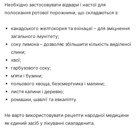
Необхідно застосовувати відвари і настої для
полоскання ротової порожнини, що складаються з:
канадського желтокорня та ехінацеї – для зміцнення
загального імунітету;
соку лимона – дозволяє збільшити кількість виділеної
слини;
хвої;
гарбузового соку;
м’яти і бузини;
польового хвоща, безсмертника і малини;
листя калини і деревію;
ромашки, шавлії та евкаліпту.
Не варто використовувати рецепти народної медицини
як єдиний засіб у лікуванні сиаладенита.