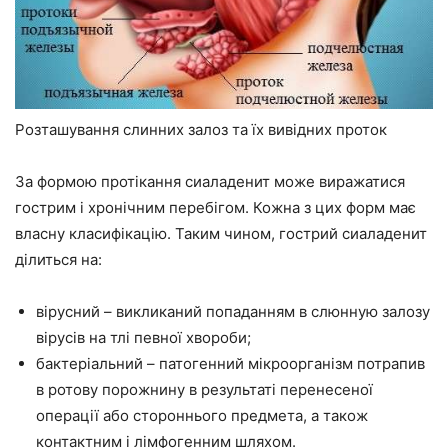
Розташування слинних залоз та їх вивідних проток
За формою протікання сиаладенит може виражатися
гострим і хронічним перебігом. Кожна з цих форм має
власну класифікацію. Таким чином, гострий сиаладенит
ділиться на:
вірусний – викликаний попаданням в слюнную залозу
вірусів на тлі певної хвороби;
бактеріальний – патогенний мікроорганізм потрапив
в ротову порожнину в результаті перенесеної
операції або стороннього предмета, а також
контактним і лімфогенним шляхом.