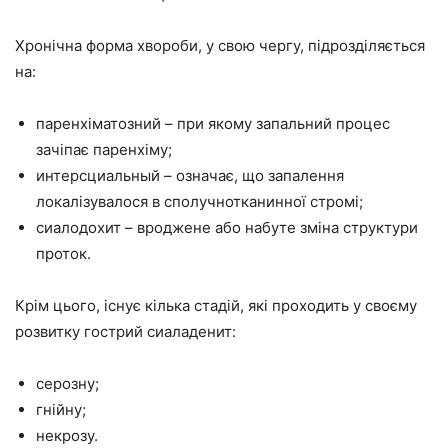
Хронічна форма хвороби, у свою чергу, підрозділяється
на:
паренхіматозний – при якому запальний процес
зачіпає паренхіму;
интерсциальный – означає, що запалення
локалізувалося в сполучнотканинної стромі;
сиалодохит – вроджене або набуте зміна структури
проток.
Крім цього, існує кілька стадій, які проходить у своєму
розвитку гострий сиаладенит:
серозну;
гнійну;
некрозу.