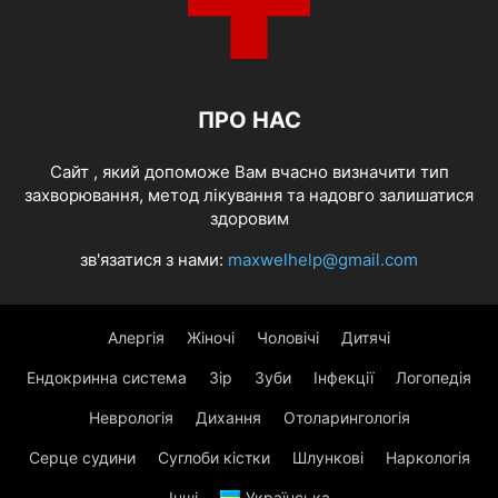
ПРО НАС
Cайт , який допоможе Вам вчасно визначити тип
захворювання, метод лікування та надовго залишатися
здоровим
зв'язатися з нами:
maxwelhelp@gmail.com
Алергія
Жіночі
Чоловічі
Дитячі
Ендокринна система
Зір
Зуби
Інфекції
Логопедія
Неврологія
Дихання
Отоларингологія
Серце судини
Суглоби кістки
Шлункові
Наркологія
Інші
Українська