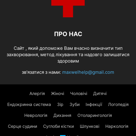
ПРО НАС
Cайт , який допоможе Вам вчасно визначити тип
захворювання, метод лікування та надовго залишатися
здоровим
зв'язатися з нами:
maxwelhelp@gmail.com
Алергія
Жіночі
Чоловічі
Дитячі
Ендокринна система
Зір
Зуби
Інфекції
Логопедія
Неврологія
Дихання
Отоларингологія
Серце судини
Суглоби кістки
Шлункові
Наркологія