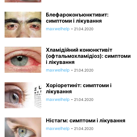
Блефароконъюнктивит:
симптоми і лікування
maxwelhelp
-
21.04.2020
Хламідійний конюнктивіт
(офтальмохламідіоз): симптоми
і лікування
maxwelhelp
-
21.04.2020
Хоріоретиніт: симптоми і
лікування
maxwelhelp
-
21.04.2020
Ністагм: симптоми і лікування
maxwelhelp
-
21.04.2020