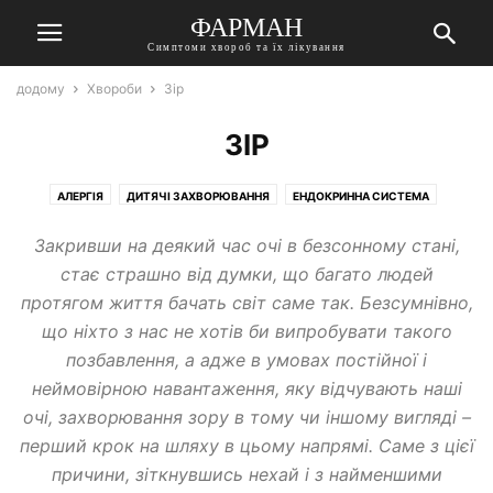
ФАРМАН
Симптоми хвороб та їх лікування
додому
Хвороби
Зір
ЗІР
АЛЕРГІЯ
ДИТЯЧІ ЗАХВОРЮВАННЯ
ЕНДОКРИННА СИСТЕМА
ЖІНОЧІ ЗАХВОРЮВАННЯ
ЗІР
ЗУБИ І РОТ
ІНФЕКЦІЇ, ПАРАЗИТИ
Закривши на деякий час очі в безсонному стані,
ІНШІ ЗАХВОРЮВАННЯ І СТАНИ
ЛОГОПЕДІЯ
НАРКОЛОГІЯ
стає страшно від думки, що багато людей
НЕВРОЛОГІЯ
ОРГАНИ ДИХАННЯ
ОТОЛАРИНГОЛОГІЯ
протягом життя бачать світ саме так. Безсумнівно,
СЕРЦЕ І СУДИНИ
СУГЛОБИ, КІСТКИ
ЧОЛОВІЧІ ЗАХВОРЮВАННЯ
що ніхто з нас не хотів би випробувати такого
ШЛУНКОВО-КИШКОВИЙ ТРАКТ
позбавлення, а адже в умовах постійної і
неймовірною навантаження, яку відчувають наші
очі, захворювання зору в тому чи іншому вигляді –
перший крок на шляху в цьому напрямі. Саме з цієї
причини, зіткнувшись нехай і з найменшими