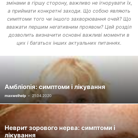
змінами в гіршу сторону, важливо не ігнорувати їх,
а приймати конкретні заходи. Що собою являють
симптоми того чи іншого захворювання очей? Що
вважати першим негативним проявом? Цей розділ
дозволить визначити основні важливі моменти в
цих і багатьох інших актуальних питаннях.
Амбліопія: симптоми і лікування
maxwelhelp
-
21.04.2020
Неврит зорового нерва: симптоми і
лікування