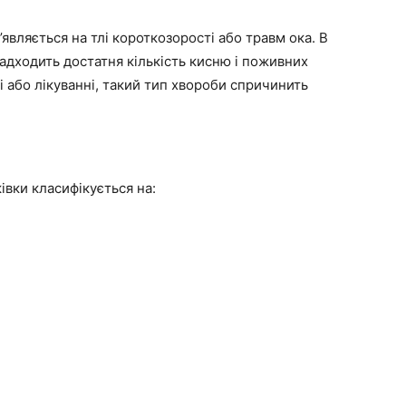
являється на тлі короткозорості або травм ока. В
надходить достатня кількість кисню і поживних
 або лікуванні, такий тип хвороби спричинить
івки класифікується на: