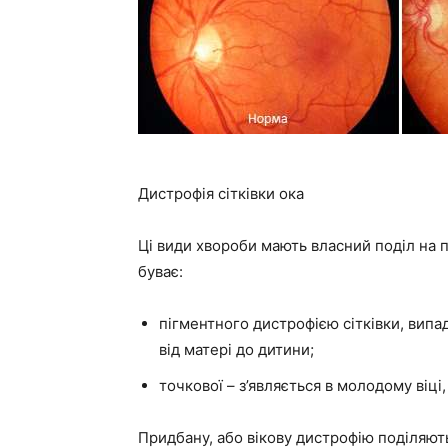
Дистрофія сітківки ока
Ці види хвороби мають власний поділ на
буває:
пігментного дистрофією сітківки, випад
від матері до дитини;
точкової – з’являється в молодому віці,
Придбану, або вікову дистрофію поділяють