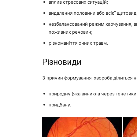
вплив стресових ситуацій;
видалення половини або всієї щитовидн
незбалансований режим харчування, вна
поживних речовин;
різноманіття очних травм.
Різновиди
З причин формування, хвороба ділиться н
природну (яка виникла через генетики)
придбану.