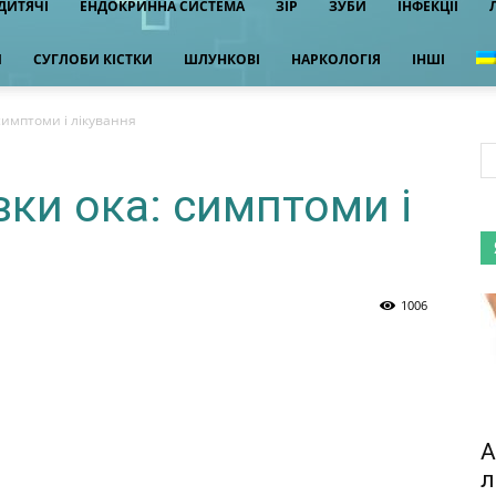
ДИТЯЧІ
ЕНДОКРИННА СИСТЕМА
ЗІР
ЗУБИ
ІНФЕКЦІЇ
И
СУГЛОБИ КІСТКИ
ШЛУНКОВІ
НАРКОЛОГІЯ
ІНШІ
 симптоми і лікування
вки ока: симптоми і
1006
А
л