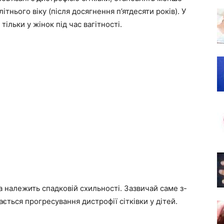
ітнього віку (після досягнення п’ятдесяти років). У
тільки у жінок під час вагітності.
а належить спадковій схильності. Зазвичай саме з-
ється прогресування дистрофії сітківки у дітей.