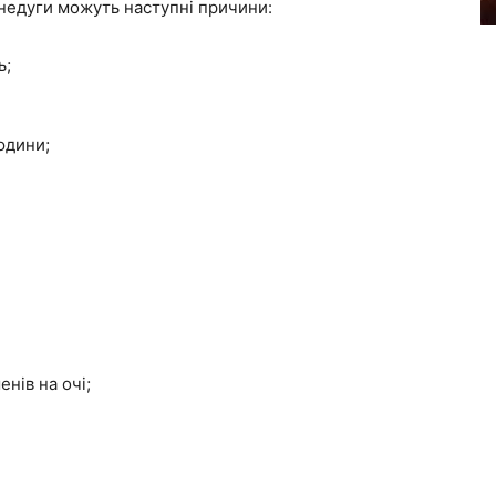
недуги можуть наступні причини:
ь;
юдини;
нів на очі;