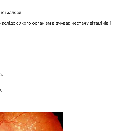
ої залози;
слідок якого організм відчуває нестачу вітамінів і
а:
;