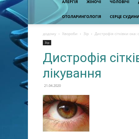
АЛЕРГІЯ
ЖІНОЧІ
ЧОЛОВІЧІ
ОТОЛАРИНГОЛОГІЯ
СЕРЦЕ СУДИН
додому
Хвороби
Зір
Дистрофія сітківки ока:
Зір
Дистрофія сіткі
лікування
21.04.2020