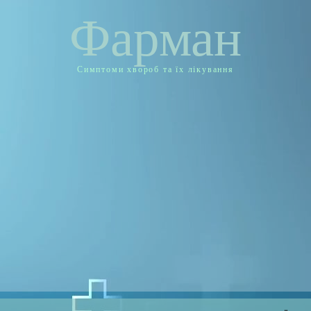
Фарман
Симптоми хвороб та їх лікування