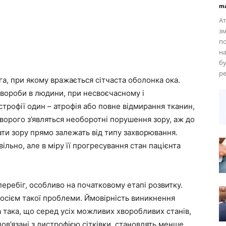
ma
Ат
зм
по
на
бу
ре
га, при якому вражається сітчаста оболонка ока.
хвороби в людини, при несвоєчасному і
строфії один – атрофія або повне відмирання тканин,
 хворого з’являться необоротні порушення зору, аж до
ати зору прямо залежать від типу захворювання.
вільно, але в міру її прогресування стан пацієнта
ребіг, особливо на початковому етапі розвитку.
носієм такої проблеми. Ймовірність виникнення
 така, що серед усіх можливих хворобливих станів,
в’язані з дистрофією сітківки, становлять менше