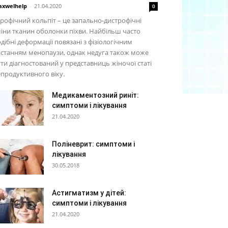
xwelhelp
-
21.04.2020
0
рофічний кольпіт – це запально-дистрофічні
іни тканин оболонки піхви. Найбільш часто
дібні деформації повязані з фізіологічним
станням менопаузи, однак недуга також може
ти діагностований у представниць жіночої статі
продуктивного віку.
Медикаментозний риніт:
симптоми і лікування
21.04.2020
Поліневрит: симптоми і
лікування
30.05.2018
Астигматизм у дітей:
симптоми і лікування
21.04.2020