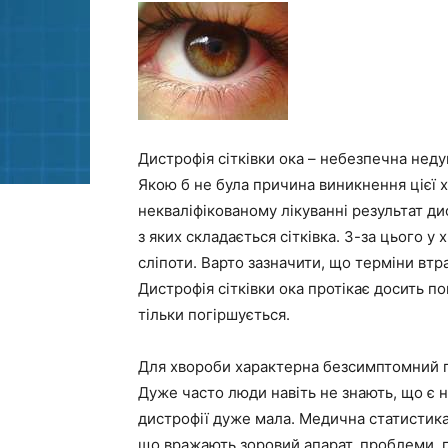
Дистрофія сітківки ока – небезпечна неду
Якою б не була причина виникнення цієї 
некваліфікованому лікуванні результат ди
з яких складається сітківка. З-за цього у
сліпоти. Варто зазначити, що терміни втр
Дистрофія сітківки ока протікає досить по
тільки погіршується.
Для хвороби характерна безсимптомний пе
Дуже часто люди навіть не знають, що є 
дистрофії дуже мала. Медична статистика
що вражають зоровий апарат, проблеми, по