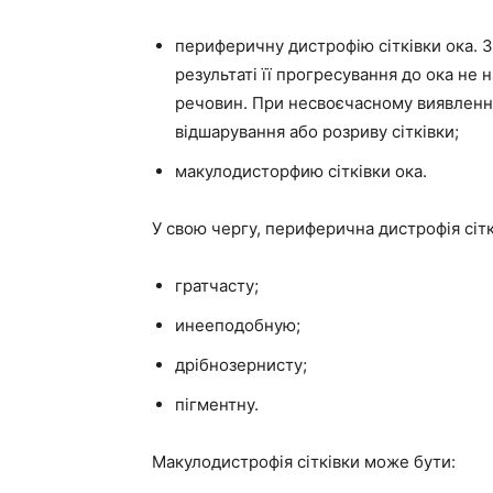
периферичну дистрофію сітківки ока. З’
результаті її прогресування до ока не 
речовин. При несвоєчасному виявленні
відшарування або розриву сітківки;
макулодисторфию сітківки ока.
У свою чергу, периферична дистрофія сітк
гратчасту;
инееподобную;
дрібнозернисту;
пігментну.
Макулодистрофія сітківки може бути: