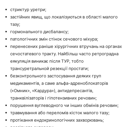
стриктур уретри;
застійних явищ, що локалізуються в області малого
тазу;
гормонального дисбалансу;
патологічних змін стінок сечового міхура;
перенесених раніше хірургічних втручань на органах
сечостатевого тракту. Найбільш часто ретроградна
еякуляція виникає після ТУР, тобто
трансуретральной резекції простати;
безконтрольного застосування деяких груп
медикаментів, а саме альфа-адреноблокаторів
(«Омник», «Кардура»), антидепресантів,
транквілізаторів і гіпотензивних речовин;
порушення вуглеводного чи інших обмінів речовин;
травмування або переломів кісток малого тазу;
протікання ендокринологічних захворювань;