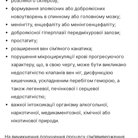
розсіяного склерозу;
формування злоякісних або доброякісних
новоутворень в спинному або головному мозку;
менінгіту, енцефаліту або менінгоенцефаліту;
доброякісної гіперплазії передміхурової залози;
простатиту;
розширення вен сім’яного канатика;
порушення мікроциркуляції крові прогресуючого
характеру, що, в свою чергу, може бути викликано
недостатністю клапанів вен ніг, дисфункцією
кишечника, ускладненим перебігом геморою, а
також легеневої, печінкової і серцевої
недостатністю;
важкої інтоксикації організму алкогольної,
наркотичної, медикаментозної, хімічної або
нікотинової природи.
На виникнення порушення процесу сім’явиверження