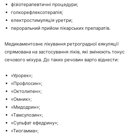
фізіотерапевтичні процедури;
голкорефлексотерапія;
електростимуляція уретри;
пероральний прийом лікарських препаратів.
Медикаментозне лікування ретроградної еякуляції
спрямована на застосування ліків, які змінюють тонус
сечового міхура. До таких речовин варто віднести:
«Урорек»;
«Профлосин»;
«Октолипен»;
«Омник»;
«Мидодрин»;
«Тамсулозин»;
«Сульфат ефедрину»;
«Тиогамма»;