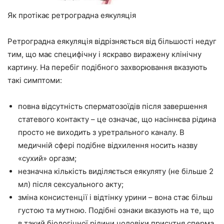
Як протікає ретроградна еякуляція
Ретроградна еякуляція відрізняється від більшості недуг
тим, що має специфічну і яскраво виражену клінічну
картину. На перебіг подібного захворювання вказують
такі симптоми:
повна відсутність сперматозоїдів після завершення
статевого контакту – це означає, що насіннєва рідина
просто не виходить з уретрального каналу. В
медичній сфері подібне відхилення носить назву
«сухий» оргазм;
незначна кількість виділяється еякуляту (не більше 2
мл) після сексуального акту;
зміна консистенції і відтінку урини – вона стає більш
густою та мутною. Подібні ознаки вказують на те, що
в такий біологічної рідини чоловіки присутня сперма.