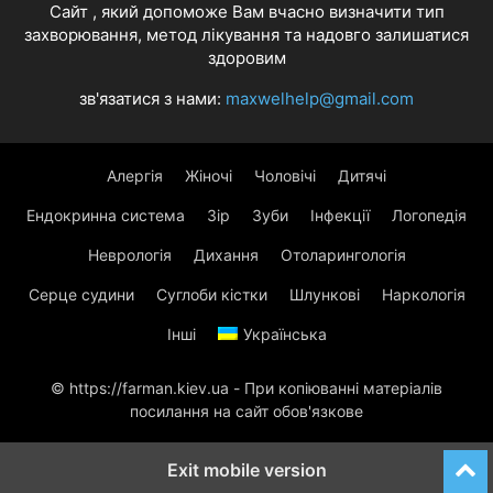
Cайт , який допоможе Вам вчасно визначити тип
захворювання, метод лікування та надовго залишатися
здоровим
зв'язатися з нами:
maxwelhelp@gmail.com
Алергія
Жіночі
Чоловічі
Дитячі
Ендокринна система
Зір
Зуби
Інфекції
Логопедія
Неврологія
Дихання
Отоларингологія
Серце судини
Суглоби кістки
Шлункові
Наркологія
Інші
Українська
© https://farman.kiev.ua - При копіюванні матеріалів
посилання на сайт обов'язкове
Exit mobile version