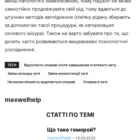
менш патологія є невиліковною, чому пацієнт не може
самостійно продовжувати свій рід, тому вдаються до
штучних методів запліднення (сім’яну рідину збирають
за допомогою такої процедури, як катеризация
сечового міхура). Також не варто забувати про те, що
досить часто розвиваються вищевказані психологічні
ускладнення.
ТЕГИ
Відсутність сперми після завершення статевого акту
Зміна кольору сечі
Зміна консистенції сечі
Незначна кількість виділяється сперми
Сперма в сечі
maxwelhelp
СТАТТІ ПО ТЕМІ
Що таке геморой?
maxwelhelp
-
19.06.2025