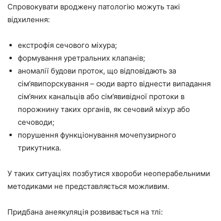
Спровокувати вроджену патологію можуть такі
відхилення:
екстрофія сечового міхура;
формування уретральних клапанів;
аномалії будови проток, що відповідають за
сім’явипорскування – сюди варто віднести випадання
сім’яних канальців або сім’явивідної протоки в
порожнину таких органів, як сечовий міхур або
сечоводи;
порушення функціонування мочепузирного
трикутника.
У таких ситуаціях позбутися хвороби неоперабельними
методиками не представляється можливим.
Придбана анеякуляція розвивається на тлі: