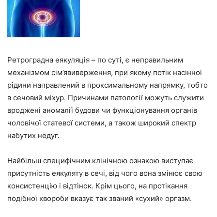
Ретроградна еякуляція – по суті, є неправильним
механізмом сім’явиверження, при якому потік насінної
рідини направлений в проксимальному напрямку, тобто
в сечовий міхур. Причинами патології можуть служити
вроджені аномалії будови чи функціонування органів
чоловічої статевої системи, а також широкий спектр
набутих недуг.
Найбільш специфічним клінічною ознакою виступає
присутність еякуляту в сечі, від чого вона змінює свою
консистенцію і відтінок. Крім цього, на протікання
подібної хвороби вказує так званий «сухий» оргазм.