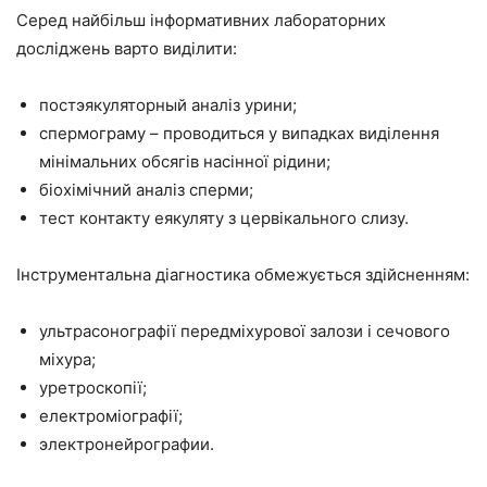
Серед найбільш інформативних лабораторних
досліджень варто виділити:
постэякуляторный аналіз урини;
спермограму – проводиться у випадках виділення
мінімальних обсягів насінної рідини;
біохімічний аналіз сперми;
тест контакту еякуляту з цервікального слизу.
Інструментальна діагностика обмежується здійсненням:
ультрасонографії передміхурової залози і сечового
міхура;
уретроскопії;
електроміографії;
электронейрографии.