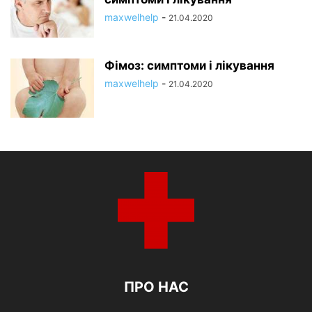
maxwelhelp
-
21.04.2020
Фімоз: симптоми і лікування
maxwelhelp
-
21.04.2020
ПРО НАС