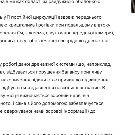
на в межах області за райдужною оболонкою.
 у її постійної циркуляції вздовж переднього
нею кришталика і рогівки при подальшому відтоку
ворення (їм, зокрема, є кут очної передньої камери),
, полягають у забезпеченні своєрідною дренажної
 у роботі даної дренажної системи (що, наприклад,
в), відбувається порушення балансу припливу
ього накопичення рідини стає причиною підвищення
о відбувається здавлення навколишніх тканин. В
ву місця визначається зоровий нерв, він
чного, і саме з його допомогою забезпечується
е одержуваної нами зорової інформації) до
о підвищеного внутрішньоочного тиску, призводить