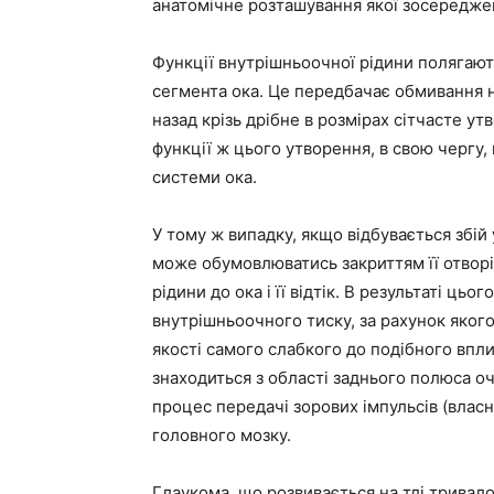
анатомічне розташування якої зосередже
Функції внутрішньоочної рідини полягають
сегмента ока. Це передбачає обмивання 
назад крізь дрібне в розмірах сітчасте ут
функції ж цього утворення, в свою чергу
системи ока.
У тому ж випадку, якщо відбувається збій
може обумовлюватись закриттям її отворі
рідини до ока і її відтік. В результаті ц
внутрішньоочного тиску, за рахунок яког
якості самого слабкого до подібного впли
знаходиться з області заднього полюса о
процес передачі зорових імпульсів (власн
головного мозку.
Глаукома, що розвивається на тлі тривал