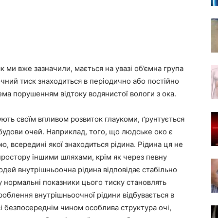
 ми вже зазначили, мається на увазі об’ємна група
чний тиск знаходиться в періодично або постійно
ма порушенням відтоку водянистої вологи з ока.
чують своїм впливом розвиток глаукоми, ґрунтується
будови очей. Наприклад, того, що людське око є
 всередині якої знаходиться рідина. Рідина ця не
ростору іншими шляхами, крім як через певну
юдей внутрішньоочна рідина відповідає стабільно
у нормальні показники цього тиску становлять
роблення внутрішньоочної рідини відбувається в
сі безпосереднім чином особлива структура очі,