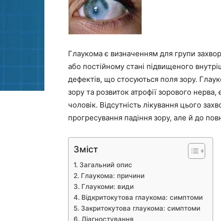
Глаукома є визначенням для групи захво
або постійному стані підвищеного внутр
дефектів, що стосуються поля зору. Гла
зору та розвиток атрофії зорового нерва,
чоловік. Відсутність лікування цього зах
прогресування падіння зору, але й до повн
Зміст
Загальний опис
Глаукома: причини
Глаукоми: види
Відкритокутова глаукома: симптоми
Закритокутова глаукома: симптоми
Діагностування