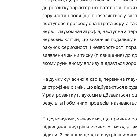
до розвитку характерних патологій, пов’яз
зору частин поля (що проявляється у виг
поступово прогресуюча втрата зору, а так
нерв. Глаукомная атрофія, наступна з пер
нервових клітин, що визначає подальшу н
рахунок серйозності і незворотності пора
виявлення зміни тиску (підвищення) до д
якому руйнівному впливу піддається зоро
На думку сучасних лікарів, первинна глау
дистрофічних змін, що відбуваються в суд
У разі розвитку глаукоми відбувається п
результаті обмінних процесів, називають
Підсумовуючи, зазначимо, що причини р
підвищенні внутрішньоочного тиску, а так
рідини. З-за підвищеного внутрішньоочно