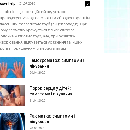
xwelhelp
-
31.07.2018
0
льпінгіт – це інфекційний недуга, що
упроводжується одностороннім або двостороннім
паленням фаллопієвих труб (яйцепроводів). При
ому спочатку уражується тільки слизова
олонка маткових труб, але, при розвитку
хворювання, відбувається ураження та інших
рств з порушенням їх перистальтики.
Гемохроматоз: симптоми і
лікування
20.04.2020
Порок серця у дітей:
симптоми і лікування
21.04.2020
Рак матки: симптоми і
лікування
20.04.2020