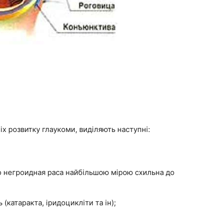
іх розвитку глаукоми, виділяють наступні:
о негроидная раса найбільшою мірою схильна до
(катаракта, іридоцикліти та ін);