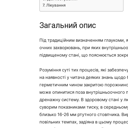
Лікування
Загальний опис
Під традиційним визначенням глаукоми, як
очних захворювань, при яких внутрішньоо
підвищеному стані, що пояснюється зокре
Розуміння суті тих процесів, які забезпе
на наявності у читача деяких знань щодо 
герметичним чином закритою порожниною,
може опинитися поза внутрішньоочного п
дренажну систему. В здоровому стані у л
суворим показниками тиску, в середньом
близько 16-26 мм ртутного стовпчика. Ви
повільних темпах, задіяна в цьому проце