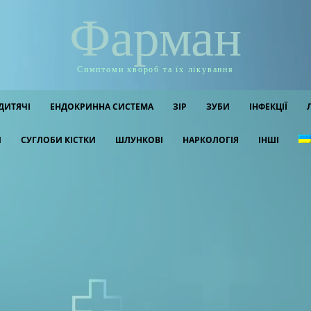
Фарман
Симптоми хвороб та їх лікування
ДИТЯЧІ
ЕНДОКРИННА СИСТЕМА
ЗІР
ЗУБИ
ІНФЕКЦІЇ
И
СУГЛОБИ КІСТКИ
ШЛУНКОВІ
НАРКОЛОГІЯ
ІНШІ