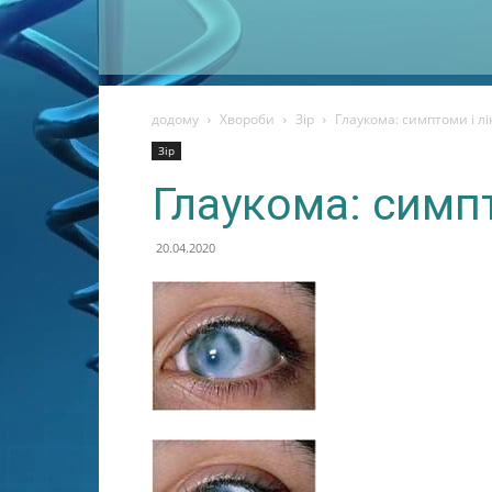
додому
Хвороби
Зір
Глаукома: симптоми і л
Зір
Глаукома: симпт
20.04.2020