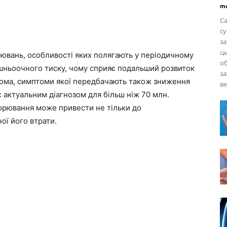
ma
Са
с
за
ць
рювань, особливості яких полягають у періодичному
об
ішньоочного тиску, чому сприяє подальший розвиток
за
укома, симптоми якої передбачають також зниження
ве
 є актуальним діагнозом для більш ніж 70 млн.
ворювання може привести не тільки до
ої його втрати.