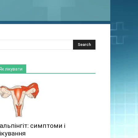
Як лікувати
альпінгіт: симптоми і
ікування