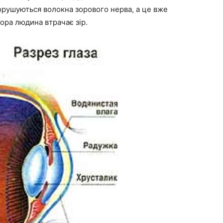
 порушуються волокна зорового нерва, а це вже
вора людина втрачає зір.