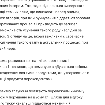
аних із зором. Так, сюди відноситься випадання з
ляді темних плям, що виникають перед очима),
ож атрофія, при якій руйнування піддається зоровий
ерахованих процесів і призводить до загибелі
еможливість усунення такого роду наслідків за
зок. З огляду на це, вкрай важливим є своєчасне
осягнення такого етапу в актуальних процесах, при
вий нерв.
кома розвивається на тлі склеротичних і
инах і тканинах, що неминуче відбувається з віком.
ошкодження ока тими продуктами, які утворюються в
ся ці продукти пероксидантами.
озвитку глаукоми полягають переважним чином у
ож у порушенні на цьому тлі шляхів для відтоку
го тиску канальці піддаються механічній