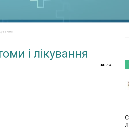
ікування
оми і лікування
704
С
л