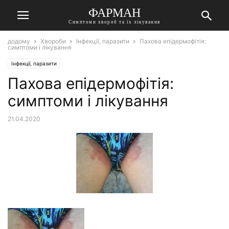
ФАРМАН
Симптоми хвороб та їх лікування
додому
Хвороби
Інфекції, паразити
Пахова епідермофітія:
симптоми і лікування
Інфекції, паразити
Пахова епідермофітія:
симптоми і лікування
21.04.2020