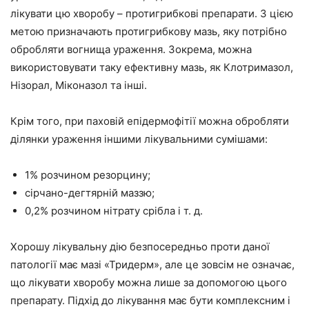
лікувати цю хворобу – протигрибкові препарати. З цією
метою призначають протигрибкову мазь, яку потрібно
обробляти вогнища ураження. Зокрема, можна
використовувати таку ефективну мазь, як Клотримазол,
Нізорал, Міконазол та інші.
Крім того, при паховій епідермофітії можна обробляти
ділянки ураження іншими лікувальними сумішами:
1% розчином резорцину;
сірчано-дегтярній маззю;
0,2% розчином нітрату срібла і т. д.
Хорошу лікувальну дію безпосередньо проти даної
патології має мазі «Тридерм», але це зовсім не означає,
що лікувати хворобу можна лише за допомогою цього
препарату. Підхід до лікування має бути комплексним і