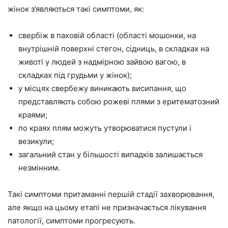
жінок з’являються такі симптоми, як:
свербіж в паховій області (області мошонки, на
внутрішній поверхні стегон, сідниць, в складках на
животі у людей з надмірною зайвою вагою, в
складках під грудьми у жінок);
у місцях свербежу виникають висипання, що
представляють собою рожеві плями з еритематозний
краями;
по краях плям можуть утворюватися пустули і
везикули;
загальний стан у більшості випадків залишається
незмінним.
Такі симптоми притаманні першій стадії захворювання,
але якщо на цьому етапі не призначається лікування
патології, симптоми прогресують.