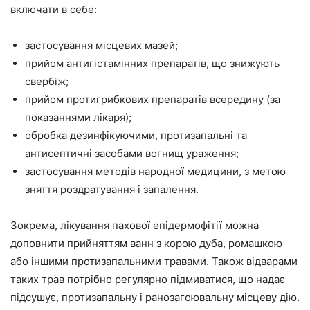
включати в себе:
застосування місцевих мазей;
прийом антигістамінних препаратів, що знижують
свербіж;
прийом протигрибкових препаратів всередину (за
показаннями лікаря);
обробка дезинфікуючими, протизапальні та
антисептичні засобами вогнищ ураження;
застосування методів народної медицини, з метою
зняття роздратування і запалення.
Зокрема, лікування пахової епідермофітії можна
доповнити прийняттям ванн з корою дуба, ромашкою
або іншими протизапальними травами. Також відварами
таких трав потрібно регулярно підмиватися, що надає
підсушує, протизапальну і ранозагоювальну місцеву дію.