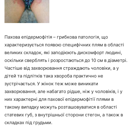
Пахова епідермофітія – грибкова патологія, що
характеризується появою специфічних плям в області
великих складок, які заподіюють дискомфорт людині,
оскільки сверблять і розростаються до 10 см в діаметрі.
Частіше від захворювання страждають чоловіки, а у
дітей та підлітків така хвороба практично не
зустрічається. У жінок теж може виникати
захворювання, але набагато рідше, ніж у чоловіків, і у
них характерні для пахової епідермофітії плями в
такому випадку можуть розташовуватися в області
статевих губ, з внутрішньої сторони стегон, а також в
складках під грудьми.