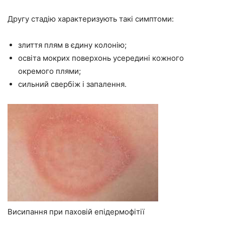
Другу стадію характеризують такі симптоми:
злиття плям в єдину колонію;
освіта мокрих поверхонь усередині кожного
окремого плями;
сильний свербіж і запалення.
Висипання при паховій епідермофітії