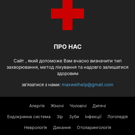
ПРО НАС
Cайт , який допоможе Вам вчасно визначити тип
захворювання, метод лікування та надовго залишатися
здоровим
зв'язатися з нами:
maxwelhelp@gmail.com
Алергія
Жіночі
Чоловічі
Дитячі
Ендокринна система
Зір
Зуби
Інфекції
Логопедія
Неврологія
Дихання
Отоларингологія