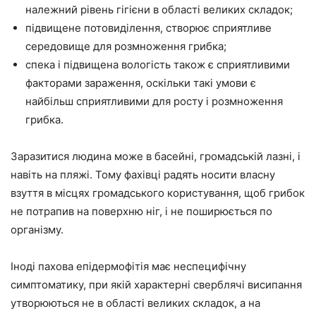
належний рівень гігієни в області великих складок;
підвищене потовиділення, створює сприятливе
середовище для розмноження грибка;
спека і підвищена вологість також є сприятливими
факторами зараження, оскільки такі умови є
найбільш сприятливими для росту і розмноження
грибка.
Заразитися людина може в басейні, громадській лазні, і
навіть на пляжі. Тому фахівці радять носити власну
взуття в місцях громадського користування, щоб грибок
не потрапив на поверхню ніг, і не поширюється по
організму.
Іноді пахова епідермофітія має неспецифічну
симптоматику, при якій характерні сверблячі висипання
утворюються не в області великих складок, а на