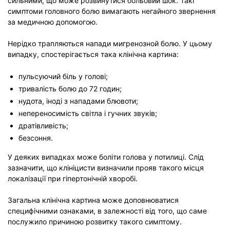
сильними, що може розвинутися больовий шок. Такі
симптоми головного болю вимагають негайного звернення
за медичною допомогою.
Нерідко трапляються напади мигренозной болю. У цьому
випадку, спостерігається така клінічна картина:
пульсуючий біль у голові;
тривалість болю до 72 годин;
нудота, іноді з нападами блювоти;
непереносимість світла і гучних звуків;
дратівливість;
безсоння.
У деяких випадках може боліти голова у потилиці. Слід
зазначити, що клініцисти визначили прояв такого місця
локалізації при гіпертонічній хворобі.
Загальна клінічна картина може доповнюватися
специфічними ознаками, в залежності від того, що саме
послужило причиною розвитку такого симптому.