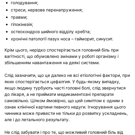
голодування;
стреси, нервове перенапруження;
травми;
гіпокінезія;
остеохондроз шийного відділу хребта;
хронічні патології пазух носа – гайморит, синусит.
Крім цього, нерідко спостерігається головний біль при
вагітності, що обумовлено змінами у роботі організму і
збільшенням навантаження на деякі системи.
Слід зазначити, що це далеко не всі етіологічні фактори, при
яких спостерігається цефалгия. У будь-якому випадку,
якщо людину турбують часті головні болі, слід звернутися
до лікаря, а не приймати медикаментозні препарати
самовільно. Цілком ймовірно, що цей симптом є одним з
ознак клінічної картини певного недуги. Ігнорування цього
чинника може привести не тільки до розвитку ускладнень,
але і до летального результату.
Не слід забувати і про те, що можливий головний біль від