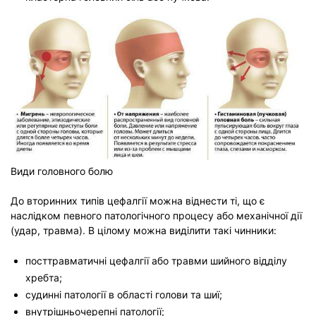
Види головного болю
До вторинних типів цефалгії можна віднести ті, що є
наслідком певного патологічного процесу або механічної дії
(удар, травма). В цілому можна виділити такі чинники:
посттравматичні цефалгії або травми шийного відділу
хребта;
судинні патології в області голови та шиї;
внутрішньочерепні патології;