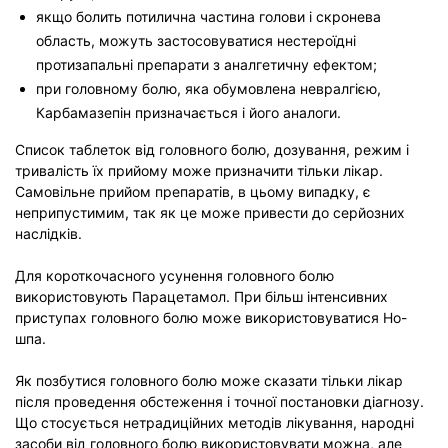
якщо болить потилична частина голови і скронева
область, можуть застосовуватися нестероїдні
протизапальні препарати з аналгетичну ефектом;
при головному болю, яка обумовлена невралгією,
Карбамазепін призначається і його аналоги.
Список таблеток від головного болю, дозування, режим і
тривалість їх прийому може призначити тільки лікар.
Самовільне прийом препаратів, в цьому випадку, є
неприпустимим, так як це може привести до серйозних
наслідків.
Для короткочасного усунення головного болю
використовують Парацетамол. При більш інтенсивних
приступах головного болю може використовуватися Но-
шпа.
Як позбутися головного болю може сказати тільки лікар
після проведення обстеження і точної постановки діагнозу.
Що стосується нетрадиційних методів лікування, народні
засоби від головного болю використовувати можна, але