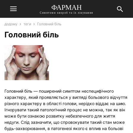
ФАРМАН
Симптоми хвороб та їх лікування
додому
теги
Головний біль
Головний біль
Головний біль — поширений симптом неспецифічного
характеру, який проявляється у вигляді больового відчуття
різного характеру в області голови, нерідко віддає на шию.
Ігнорувати такий патологічний процес не можна, так як він
може бути ознакою розвитку небезпечного для життя
недуги. Слід зазначити, що спровокувати такий стан може
будь-захворювання, в патогенезі якого є вплив на больові