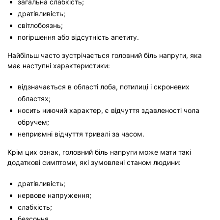
загальна слабкість;
дратівливість;
світлобоязнь;
погіршення або відсутність апетиту.
Найбільш часто зустрічається головний біль напруги, яка
має наступні характеристики:
відзначається в області лоба, потилиці і скроневих
областях;
носить ниючий характер, є відчуття здавленості чола
обручем;
неприємні відчуття тривалі за часом.
Крім цих ознак, головний біль напруги може мати такі
додаткові симптоми, які зумовлені станом людини:
дратівливість;
нервове напруження;
слабкість;
безсоння.