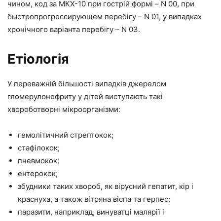
чином, код за МКХ-10 при гострій формі – N 00, при
быстропрогрессирующем перебігу – N 01, у випадках
хронічного варіанта перебігу – N 03.
Етіологія
У переважній більшості випадків джерелом
гломерулонефриту у дітей виступають такі
хвороботворні мікроорганізми:
гемолітичний стрептокок;
стафілокок;
пневмокок;
ентерокок;
збудники таких хвороб, як вірусний гепатит, кір і
краснуха, а також вітряна віспа та герпес;
паразити, наприклад, винуватці малярії і