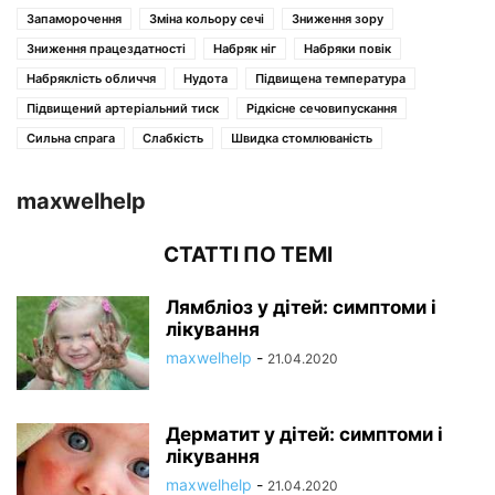
Запаморочення
Зміна кольору сечі
Зниження зору
Зниження працездатності
Набряк ніг
Набряки повік
Набряклість обличчя
Нудота
Підвищена температура
Підвищений артеріальний тиск
Рідкісне сечовипускання
Сильна спрага
Слабкість
Швидка стомлюваність
maxwelhelp
СТАТТІ ПО ТЕМІ
Лямбліоз у дітей: симптоми і
лікування
maxwelhelp
-
21.04.2020
Дерматит у дітей: симптоми і
лікування
maxwelhelp
-
21.04.2020