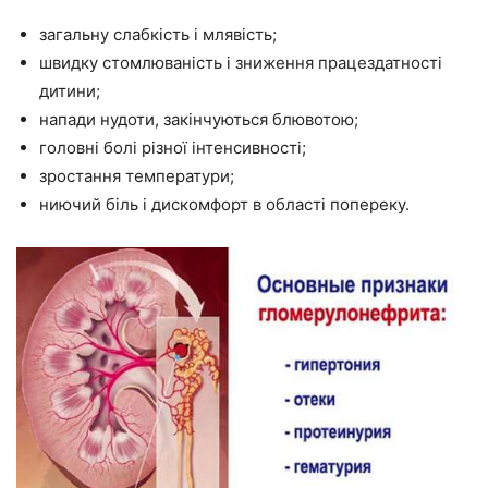
загальну слабкість і млявість;
швидку стомлюваність і зниження працездатності
дитини;
напади нудоти, закінчуються блювотою;
головні болі різної інтенсивності;
зростання температури;
ниючий біль і дискомфорт в області попереку.