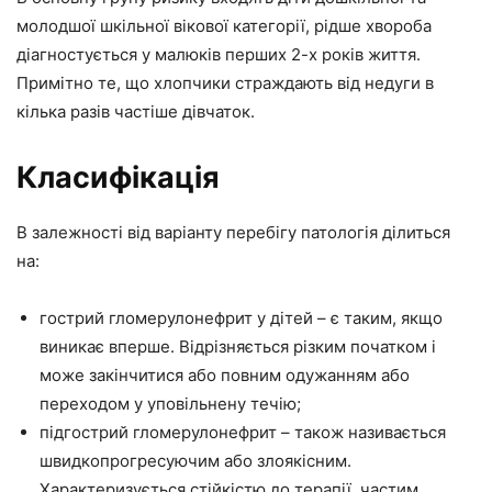
молодшої шкільної вікової категорії, рідше хвороба
діагностується у малюків перших 2-х років життя.
Примітно те, що хлопчики страждають від недуги в
кілька разів частіше дівчаток.
Класифікація
В залежності від варіанту перебігу патологія ділиться
на:
гострий гломерулонефрит у дітей – є таким, якщо
виникає вперше. Відрізняється різким початком і
може закінчитися або повним одужанням або
переходом у уповільнену течію;
підгострий гломерулонефрит – також називається
швидкопрогресуючим або злоякісним.
Характеризується стійкістю до терапії, частим