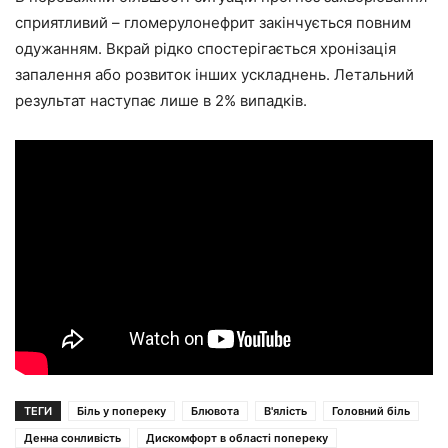
сприятливий – гломерулонефрит закінчується повним
одужанням. Вкрай рідко спостерігається хронізація
запалення або розвиток інших ускладнень. Летальний
результат наступає лише в 2% випадків.
ТЕГИ
Біль у попереку
Блювота
В'ялість
Головний біль
Денна сонливість
Дискомфорт в області попереку