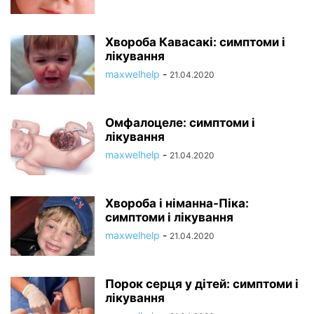
Хвороба Кавасакі: симптоми і
лікування
maxwelhelp
-
21.04.2020
Омфалоцеле: симптоми і
лікування
maxwelhelp
-
21.04.2020
Хвороба і німанна-Піка:
симптоми і лікування
maxwelhelp
-
21.04.2020
Порок серця у дітей: симптоми і
лікування