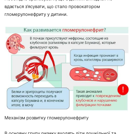
вдається з’ясувати, що стало провокатором
гломерулонефриту у дитини.
Механізм розвитку гломерулонефриту
В основну групу ризику входять діти дошкільної та