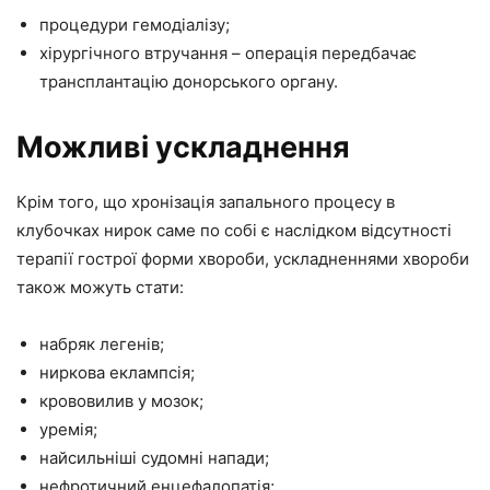
процедури гемодіалізу;
хірургічного втручання – операція передбачає
трансплантацію донорського органу.
Можливі ускладнення
Крім того, що хронізація запального процесу в
клубочках нирок саме по собі є наслідком відсутності
терапії гострої форми хвороби, ускладненнями хвороби
також можуть стати:
набряк легенів;
ниркова еклампсія;
крововилив у мозок;
уремія;
найсильніші судомні напади;
нефротичний енцефалопатія;