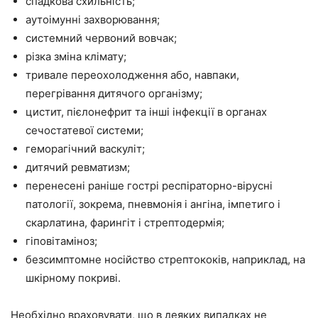
спадкова схильність;
аутоімунні захворювання;
системний червоний вовчак;
різка зміна клімату;
тривале переохолодження або, навпаки,
перегрівання дитячого організму;
цистит, пієлонефрит та інші інфекції в органах
сечостатевої системи;
геморагічний васкуліт;
дитячий ревматизм;
перенесені раніше гострі респіраторно-вірусні
патології, зокрема, пневмонія і ангіна, імпетиго і
скарлатина, фарингіт і стрептодермія;
гіповітаміноз;
безсимптомне носійство стрептококів, наприклад, на
шкірному покриві.
Необхідно враховувати, що в деяких випадках не