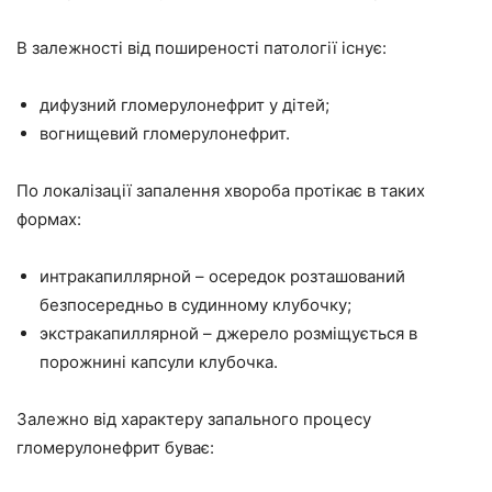
В залежності від поширеності патології існує:
дифузний гломерулонефрит у дітей;
вогнищевий гломерулонефрит.
По локалізації запалення хвороба протікає в таких
формах:
интракапиллярной – осередок розташований
безпосередньо в судинному клубочку;
экстракапиллярной – джерело розміщується в
порожнині капсули клубочка.
Залежно від характеру запального процесу
гломерулонефрит буває: