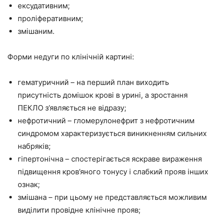
ексудативним;
проліферативним;
змішаним.
Форми недуги по клінічній картині:
гематуричний – на перший план виходить
присутність домішок крові в урині, а зростання
ПЕКЛО з’являється не відразу;
нефротичний – гломерулонефрит з нефротичним
синдромом характеризується виникненням сильних
набряків;
гіпертонічна – спостерігається яскраве вираження
підвищення кров’яного тонусу і слабкий прояв інших
ознак;
змішана – при цьому не представляється можливим
виділити провідне клінічне прояв;