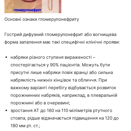
Основні ознаки гломерулонефриту
Гострий дифузний гломерулонефрит або вогнищева
форма запалення має такі специфічні клінічні прояви:
набряки різного ступеня вираженості –
спостерігається у 90% пацієнтів. Можуть бути
присутні лише набряки повік вранці або сильна
набряклість нижніх кінцівок та обличчя. При
важкому варіанті перебігу відбувається розвиток
порожнинних набряків, наприклад, в плевральній
порожнині або в очеревині;
зростання АТ до 160 на 110 міліметрів ртутного
стовпа, рідше відзначається підвищення на 120 до
180 мм рт. ст.;