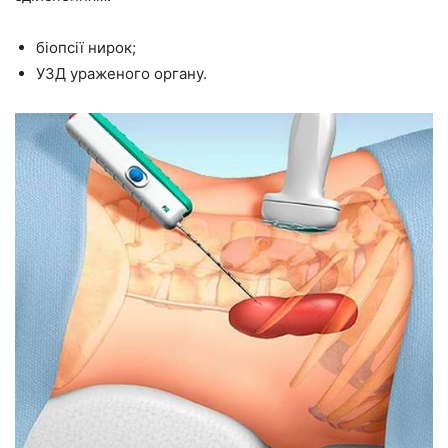
біопсії нирок;
УЗД ураженого органу.