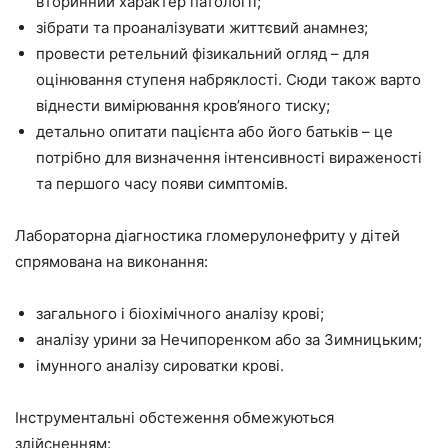
вторинний характер патології;
зібрати та проаналізувати життєвий анамнез;
провести ретельний фізикальний огляд – для
оцінювання ступеня набряклості. Сюди також варто
віднести вимірювання кров’яного тиску;
детально опитати пацієнта або його батьків – це
потрібно для визначення інтенсивності вираженості
та першого часу появи симптомів.
Лабораторна діагностика гломерулонефриту у дітей
спрямована на виконання:
загального і біохімічного аналізу крові;
аналізу урини за Нечипоренком або за Зимницьким;
імунного аналізу сироватки крові.
Інструментальні обстеження обмежуються
здійсненням: