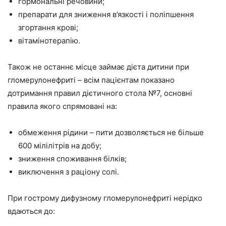
гормональні речовини;
препарати для зниження в’язкості і поліпшення
згортання крові;
вітамінотерапію.
Також не останнє місце займає дієта дитини при
гломерулонефриті – всім пацієнтам показано
дотримання правил дієтичного стола №7, основні
правила якого спрямовані на:
обмеження рідини – пити дозволяється не більше
600 мілілітрів на добу;
зниження споживання білків;
виключення з раціону солі.
При гострому дифузному гломерулонефриті нерідко
вдаються до: