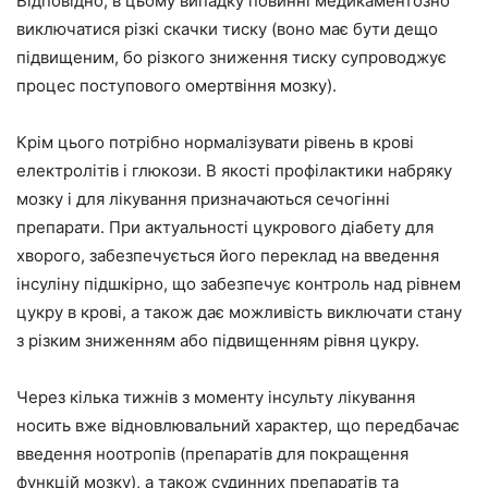
Відповідно, в цьому випадку повинні медикаментозно
виключатися різкі скачки тиску (воно має бути дещо
підвищеним, бо різкого зниження тиску супроводжує
процес поступового омертвіння мозку).
Крім цього потрібно нормалізувати рівень в крові
електролітів і глюкози. В якості профілактики набряку
мозку і для лікування призначаються сечогінні
препарати. При актуальності цукрового діабету для
хворого, забезпечується його переклад на введення
інсуліну підшкірно, що забезпечує контроль над рівнем
цукру в крові, а також дає можливість виключати стану
з різким зниженням або підвищенням рівня цукру.
Через кілька тижнів з моменту інсульту лікування
носить вже відновлювальний характер, що передбачає
введення ноотропів (препаратів для покращення
функцій мозку), а також судинних препаратів та