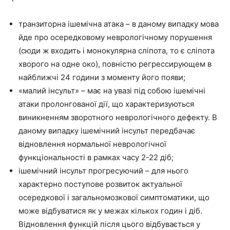
транзиторна ішемічна атака – в даному випадку мова
йде про осередковому неврологічному порушення
(сюди ж входить і монокулярна сліпота, то є сліпота
хворого на одне око), повністю регрессирующем в
найближчі 24 години з моменту його появи;
«малий інсульт» – має на увазі під собою ішемічні
атаки пролонгованої дії, що характеризуються
виникненням зворотного неврологічного дефекту. В
даному випадку ішемічний інсульт передбачає
відновлення нормальної неврологічної
функціональності в рамках часу 2-22 діб;
ішемічний інсульт прогресуючий – для нього
характерно поступове розвиток актуальної
осередкової і загальномозкової симптоматики, що
може відбуватися як у межах кількох годин і діб.
Відновлення функцій після цього відбувається у