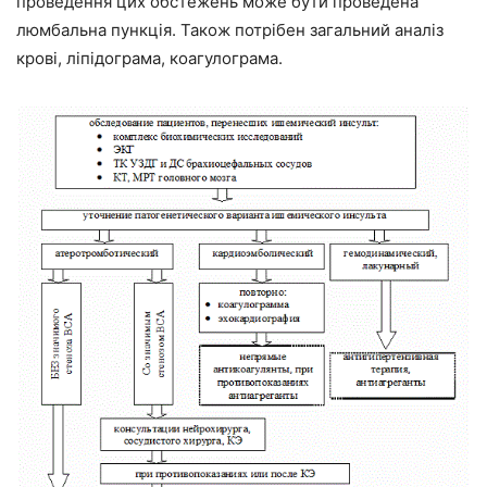
проведення цих обстежень може бути проведена
люмбальна пункція. Також потрібен загальний аналіз
крові, ліпідограма, коагулограма.