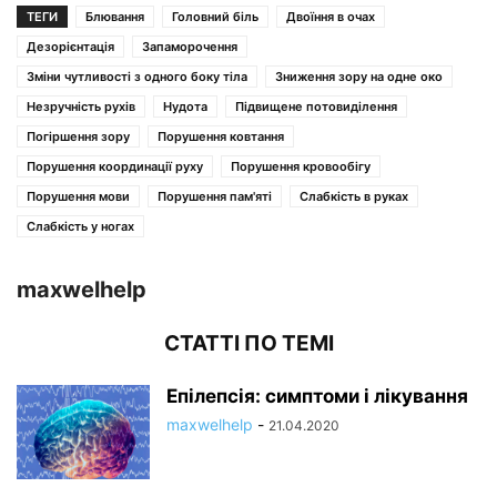
ТЕГИ
Блювання
Головний біль
Двоїння в очах
Дезорієнтація
Запаморочення
Зміни чутливості з одного боку тіла
Зниження зору на одне око
Незручність рухів
Нудота
Підвищене потовиділення
Погіршення зору
Порушення ковтання
Порушення координації руху
Порушення кровообігу
Порушення мови
Порушення пам'яті
Слабкість в руках
Слабкість у ногах
maxwelhelp
СТАТТІ ПО ТЕМІ
Епілепсія: симптоми і лікування
maxwelhelp
-
21.04.2020