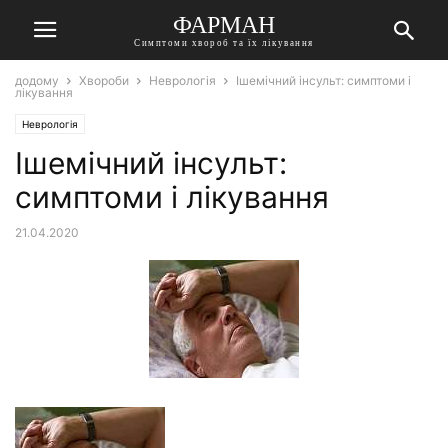
ФАРМАН
Симптоми хвороб та їх лікування
додому
Хвороби
Неврологія
Ішемічний інсульт: симптоми і
лікування
Неврологія
Ішемічний інсульт:
симптоми і лікування
21.04.2020