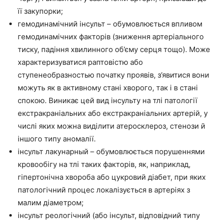
її закупорки;
гемодинамічний інсульт – обумовлюється впливом
гемодинамічних факторів (зниження артеріального
тиску, падіння хвилинного об’єму серця тощо). Може
характеризуватися раптовістю або
ступенеобразностью початку проявів, з’явитися вони
можуть як в активному стані хворого, так і в стані
спокою. Виникає цей вид інсульту на тлі патології
екстракраніальних або екстракраніальних артерій, у
числі яких можна виділити атеросклероз, стенози й
іншого типу аномалії.
інсульт лакунарный – обумовлюється порушеннями
кровообігу на тлі таких факторів, як, наприклад,
гіпертонічна хвороба або цукровий діабет, при яких
патологічний процес локалізується в артеріях з
малим діаметром;
інсульт реологічний (або інсульт, відповідний типу