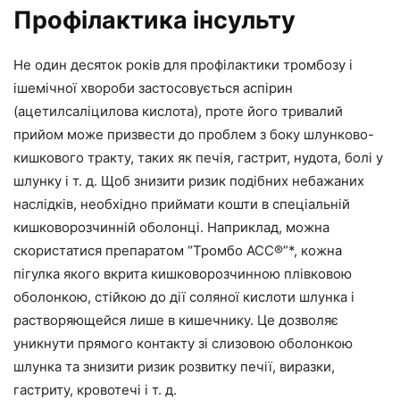
Профілактика інсульту
Не один десяток років для профілактики тромбозу і
ішемічної хвороби застосовується аспірин
(ацетилсаліцилова кислота), проте його тривалий
прийом може призвести до проблем з боку шлунково-
кишкового тракту, таких як печія, гастрит, нудота, болі у
шлунку і т. д. Щоб знизити ризик подібних небажаних
наслідків, необхідно приймати кошти в спеціальній
кишковорозчинній оболонці. Наприклад, можна
скористатися препаратом “Тромбо АСС®”*, кожна
пігулка якого вкрита кишковорозчинною плівковою
оболонкою, стійкою до дії соляної кислоти шлунка і
растворяющейся лише в кишечнику. Це дозволяє
уникнути прямого контакту зі слизовою оболонкою
шлунка та знизити ризик розвитку печії, виразки,
гастриту, кровотечі і т. д.