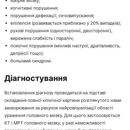
набряк мозку;
когнітивні порушення;
порушення дефекації, сечовипускання;
епілепсія (розвивається приблизно у 20% випадків);
рухові порушення (односторонні, двосторонні),
виражена слабкість і параліч;
психічні порушення (мінливі настрої, дратівливість,
депресії тощо);
больовий синдром.
Діагностування
Встановлення діагнозу проводиться на підставі
складання повної клінічної картини розглянутого нами
захворювання за рахунок нейровізуалізації області
ураження головного мозку. Для цього застосовується
КТ і МРТ головного мозку, у разі неможливості