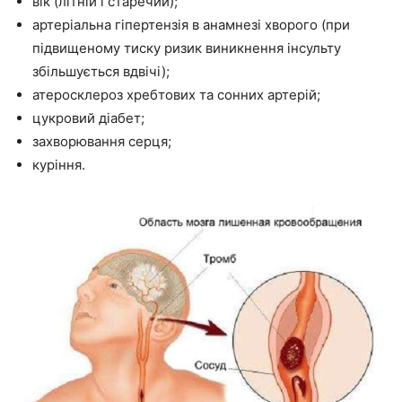
вік (літній і старечий);
артеріальна гіпертензія в анамнезі хворого (при
підвищеному тиску ризик виникнення інсульту
збільшується вдвічі);
атеросклероз хребтових та сонних артерій;
цукровий діабет;
захворювання серця;
куріння.