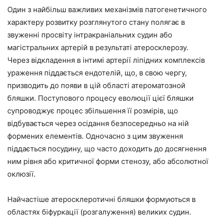
Один з найбільш важливих механізмів патогенетичного
характеру розвитку розглянутого стану полягає в
звуженні просвіту інтракраніальних судин або
магістральних артерій в результаті атеросклерозу.
Через відкладення в інтимі артерії ліпідних комплексів
ураження піддається ендотелій, що, в свою чергу,
призводить до появи в цій області атероматозной
бляшки. Поступового процесу еволюції цієї бляшки
супроводжує процес збільшення її розмірів, що
відбувається через осідання безпосередньо на ній
формених елементів. Одночасно з цим звуження
піддається посудину, що часто доходить до досягнення
ним рівня або критичної форми стенозу, або абсолютної
оклюзії.
Найчастіше атеросклеротичні бляшки формуються в
областях біфуркації (розгалуження) великих судин.