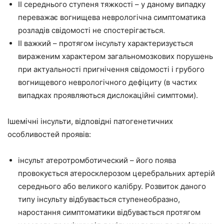
ІІ середнього ступеня тяжкості – у даному випадку
переважає вогнищева неврологічна симптоматика
розладів свідомості не спостерігається.
ІІ важкий – протягом інсульту характеризується
вираженим характером загальномозкових порушень
при актуальності пригнічення свідомості і грубого
вогнищевого неврологічного дефіциту (в частих
випадках проявляються дислокаційні симптоми).
Ішемічні інсульти, відповідні патогенетичних
особливостей проявів:
інсульт атеротромботический – його поява
провокується атеросклерозом церебральних артерій
середнього або великого калібру. Розвиток даного
типу інсульту відбувається ступенеобразно,
наростання симптоматики відбувається протягом