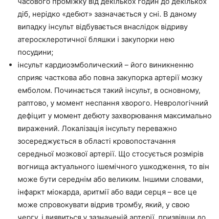
часового проміжку від декількох годин до декількох
діб, нерідко «дебют» зазначається у сні. В даному
випадку інсульт відбувається внаслідок відриву
атеросклеротичної бляшки і закупорки нею
посудини;
інсульт кардиоэмболический – його виникненню
сприяє часткова або повна закупорка артерії мозку
емболом. Починається такий інсульт, в основному,
раптово, у момент неспання хворого. Неврологічний
дефіцит у момент дебюту захворювання максимально
виражений. Локалізація інсульту переважно
зосереджується в області кровопостачання
середньої мозкової артерії. Що стосується розмірів
вогнища актуального ішемічного ушкодження, то він
може бути середнім або великим. Іншими словами,
інфаркт міокарда, аритмії або вади серця – все це
може спровокувати відрив тромбу, який, у свою
чергу, і виявиться у зазначеній артерії, призвівши до