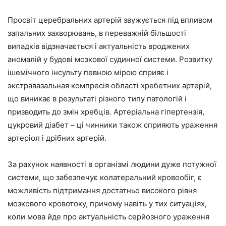
Просвіт церебральних артерій звужується під впливом
запальних захворювань, в переважній більшості
випадків відзначається і актуальність вроджених
аномалій у будові мозкової судинної системи. Розвитку
ішемічного інсульту певною мірою сприяє і
экстравазальная компресія області хребетних артерій,
що виникає в результаті різного типу патологій і
призводить до змін хребців. Артеріальна гіпертензія,
цукровий діабет – ці чинники також сприяють ураження
артеріол і дрібних артерій.
За рахунок наявності в організмі людини дуже потужної
системи, що забезпечує колатеральний кровообіг, є
можливість підтримання достатньо високого рівня
мозкового кровотоку, причому навіть у тих ситуаціях,
коли мова йде про актуальність серйозного ураження