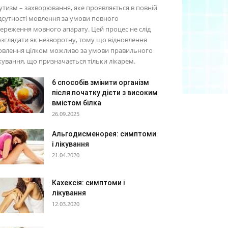
тизм – захворювання, яке проявляється в повній
дсутності мовлення за умови повного
ереження мовного апарату. Цей процес не слід
зглядати як незворотну, тому що відновлення
овлення цілком можливо за умови правильного
кування, що призначається тільки лікарем.
6 способів змінити організм
після початку дієти з високим
вмістом білка
26.09.2025
Альгодисменорея: симптоми
і лікування
21.04.2020
Кахексія: симптоми і
лікування
12.03.2020