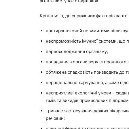
агента виступає стафілокок.
Крім цього, до сприяючих факторів варто 
протирання очей невимитими після вули
неспроможність імунної системи, що п
переохолодження організму;
попадання в органи зору стороннього 
обтяжена спадковість призводить до то
нераціональне харчування, а саме відсу
несприятливі екологічні умови – сюди 
газів та викидів промислових підприєм
тривале застосування деяких лікарськи
речовин;
надмірні фізичні та розумові навантаж