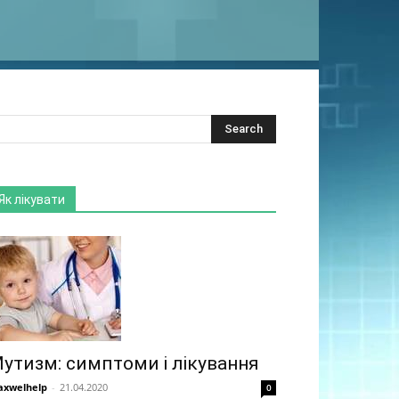
Як лікувати
утизм: симптоми і лікування
xwelhelp
-
21.04.2020
0