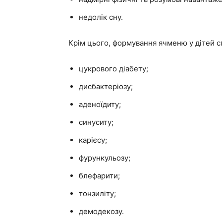
недолік сну.
Крім цього, формування ячменю у дітей с
цукрового діабету;
дисбактеріозу;
аденоїдиту;
синуситу;
карієсу;
фурункульозу;
блефарити;
тонзиліту;
демодекозу.