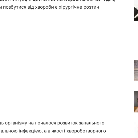
 позбутися від хвороби є хірургічне розтин
ідь організму на почалося розвиток запального
іальною інфекцією, а в якості хвороботворного