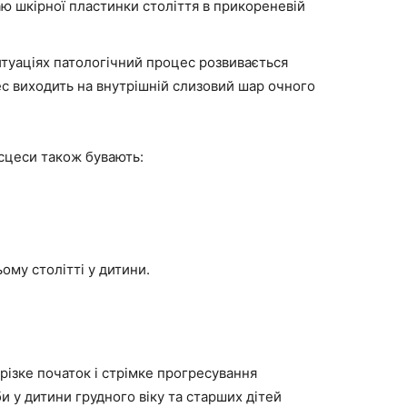
аю шкірної пластинки століття в прикореневій
ситуаціях патологічний процес розвивається
ес виходить на внутрішній слизовий шар очного
бсцеси також бувають:
ому столітті у дитини.
 різке початок і стрімке прогресування
у дитини грудного віку та старших дітей