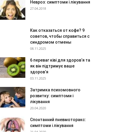
Невроз: симптоми і лікування
27.04.2018
Как отказаться от кофе? 9
советов, чтобы справиться с
синдромом отмены
08.11.2025
6 переваг ківі для здоров’я та
як він підтримує ваше
здоров’я
03.11.2025
Затримка психомовного
розвитку: симптоми і
лікування
20.04.2020
Спонтанний пневмоторакс:
симптоми і лікування
21.04.2020