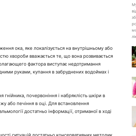
Му
ві
зб
ро
м
лі
ження ока, яке локалізується на внутрішньому або
істю хвороби вважається те, що вона розвивається
полагающего фактора виступає недотримання
рудними руками, купання в забруднених водоймах і
я гнійника, почервоніння і набряклість шкіри в
жу або печіння в оці. Для встановлення
альмології достатньо інформації, отриманої в ході
шості ситуацій достатньо консервативних методик,