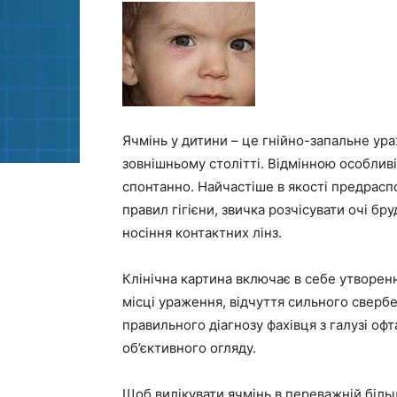
Ячмінь у дитини – це гнійно-запальне ура
зовнішньому столітті. Відмінною особлив
спонтанно. Найчастіше в якості предрас
правил гігієни, звичка розчісувати очі б
носіння контактних лінз.
Клінічна картина включає в себе утворенн
місці ураження, відчуття сильного свербе
правильного діагнозу фахівця з галузі офт
об’єктивного огляду.
Щоб вилікувати ячмінь в переважній біль