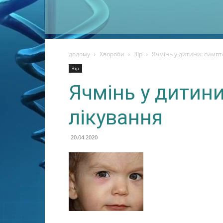
додому
Хвороби
Зір
Ячмінь у дитини: симпт
Зір
Ячмінь у дитини
лікування
20.04.2020