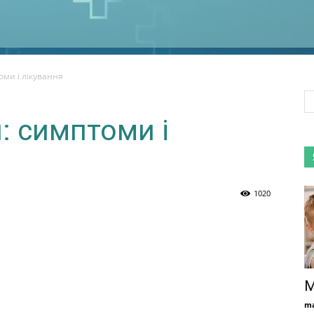
оми і лікування
: симптоми і
1020
М
ma