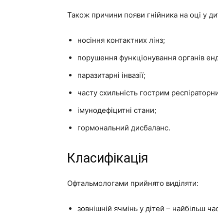
Також причини появи гнійника на оці у д
носіння контактних лінз;
порушення функціонування органів ен
паразитарні інвазії;
часту схильність гострим респіраторн
імунодефіцитні стани;
гормональний дисбаланс.
Класифікація
Офтальмологами прийнято виділяти:
зовнішній ячмінь у дітей – найбільш ча