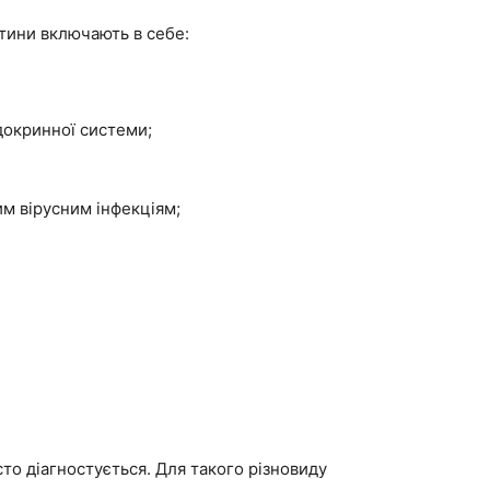
итини включають в себе:
докринної системи;
им вірусним інфекціям;
сто діагностується. Для такого різновиду