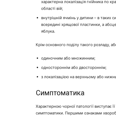
характерна локалізація гнійника по кр
області вій;
внутрішній ячмінь у дитини – в таких 
всередині хрящової пластинки, а абсц
яблука.
Крім основного поділу такого розладу, а
одиночним або множинним;
одностороннім або двостороннім;
з локалізацією на верхньому або нижнь
Симптоматика
Характерною чорної патології виступає її
симптоматики. Першими ознаками хвороби 