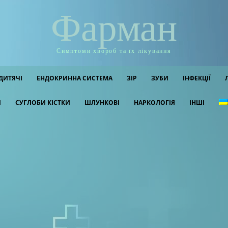
Фарман
Симптоми хвороб та їх лікування
ДИТЯЧІ
ЕНДОКРИННА СИСТЕМА
ЗІР
ЗУБИ
ІНФЕКЦІЇ
И
СУГЛОБИ КІСТКИ
ШЛУНКОВІ
НАРКОЛОГІЯ
ІНШІ