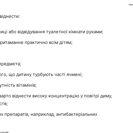
віднести:
ці або відвідування туалетної кімнати руками;
ритаманне практично всім дітям;
предмета;
го, що дитину турбують часті ячмені;
тність вітамінів;
варто віднести високу концентрацію у повітрі диму,
ств;
х препаратів, наприклад, антибактеріальних
ення;