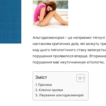
Альгодисменорея – це неприємні тягнучі б
настанням критичних днів, які можуть тр
код цього патологічного стану записується
порушення проявилося вперше. Вторинне п
порушення має неуточненную етіологію, то
Зміст
Причини
Клінічні прояви
Лікування альгодисменореї