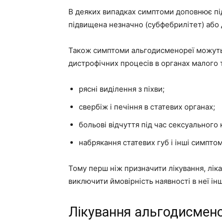
В деяких випадках симптоми доповнює пі
підвищена незначно (субфебрилітет) або 
Також симптоми альгодисменореї можуть
дистрофічних процесів в органах малого т
рясні виділення з піхви;
свербіж і печіння в статевих органах;
больові відчуття під час сексуального 
набрякання статевих губ і інші симптом
Тому перш ніж призначити лікування, лік
виключити ймовірність наявності в неї ін
Лікування альгодисмено