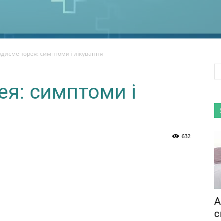
одисменорея: симптоми і лікування
я: симптоми і
632
А
с