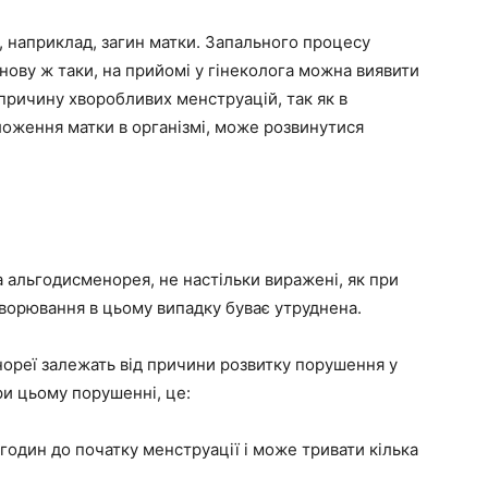
, наприклад, загин матки. Запального процесу
нову ж таки, на прийомі у гінеколога можна виявити
 причину хворобливих менструацій, так як в
оження матки в організмі, може розвинутися
 альгодисменорея, не настільки виражені, як при
хворювання в цьому випадку буває утруднена.
ореї залежать від причини розвитку порушення у
ри цьому порушенні, це:
а годин до початку менструації і може тривати кілька