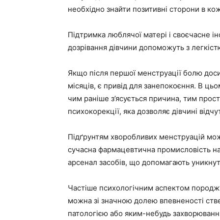
необхідно знайти позитивні сторони в кож
Підтримка люблячої матері і своєчасне ін
дозрівання дівчини допоможуть з легкіст
Якщо після першої менструації болю доси
місяців, є привід для занепокоєння. В ць
чим раніше з’ясується причина, тим прості
психокорекції, яка дозволяє дівчині відч
Підґрунтям хворобливих менструацій може
сучасна фармацевтична промисловість на
арсенал засобів, що допомагають уникнут
Частіше психологічним аспектом породж
можна зі значною долею впевненості ств
патологією або яким-небудь захворюванн