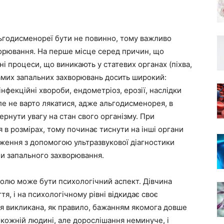
льгодисменореї бути не повинно, тому важливо
орювання. На перше місце серед причин, що
і процеси, що виникають у статевих органах (піхва,
самих запальних захворювань досить широкий:
фекційні хвороби, ендометріоз, ерозії, наслідки
 Але не варто лякатися, адже альгодисменорея, в
ернути увагу на стан свого організму. При
я в розмірах, тому починає тиснути на інші органи
теження з допомогою ультразвукової діагностики
и запального захворювання.
лю може бути психологічний аспект. Дівчина
я, і на психологічному рівні відкидає своє
 викликана, як правило, бажанням якомога довше
кожній людині, але дорослішання неминуче, і