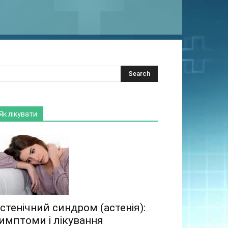
Як лікувати
стенічний синдром (астенія):
имптоми і лікування