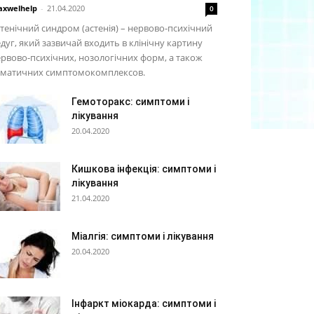
xwelhelp
-
21.04.2020
0
тенічний синдром (астенія) – нервово-психічний
дуг, який зазвичай входить в клінічну картину
рвово-психічних, нозологічних форм, а також
оматичних симптомокомплексов.
Гемоторакс: симптоми і
лікування
20.04.2020
Кишкова інфекція: симптоми і
лікування
21.04.2020
Міалгія: симптоми і лікування
20.04.2020
Інфаркт міокарда: симптоми і