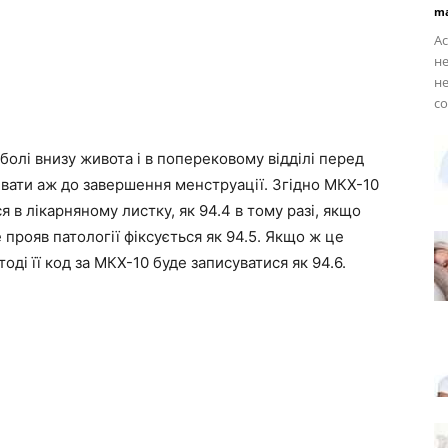
ma
Ас
не
не
с
олі внизу живота і в поперековому відділі перед
ивати аж до завершення менструації. Згідно МКХ-10
 в лікарняному листку, як 94.4 в тому разі, якщо
рояв патології фіксується як 94.5. Якщо ж це
ді її код за МКХ-10 буде записуватися як 94.6.