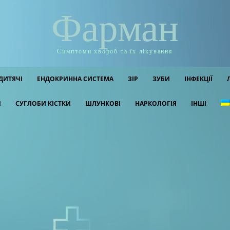
Фарман
Симптоми хвороб та їх лікування
ДИТЯЧІ
ЕНДОКРИННА СИСТЕМА
ЗІР
ЗУБИ
ІНФЕКЦІЇ
И
СУГЛОБИ КІСТКИ
ШЛУНКОВІ
НАРКОЛОГІЯ
ІНШІ