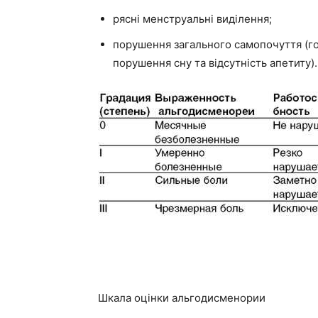
рясні менструальні виділення;
порушення загального самопочуття (го
порушення сну та відсутність апетиту).
Шкала оцінки альгодисменории