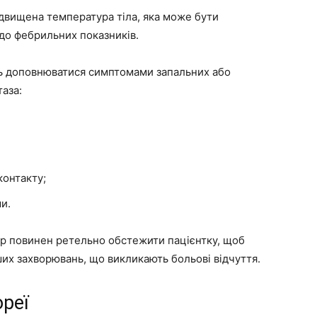
двищена температура тіла, яка може бути
до фебрильних показників.
 доповнюватися симптомами запальних або
аза:
контакту;
и.
ар повинен ретельно обстежити пацієнтку, щоб
ших захворювань, що викликають больові відчуття.
реї