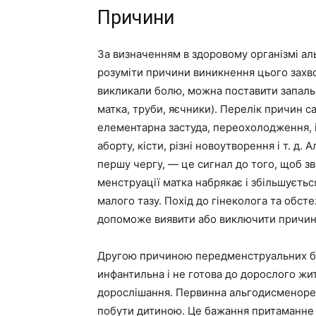
Причини
За визначенням в здоровому організмі а
розуміти причини виникнення цього захв
викликали болю, можна поставити запальн
матка, труби, яєчники). Перелік причин 
елементарна застуда, переохолодження, ін
аборту, кісти, різні новоутворення і т. д.
першу чергу, — це сигнал до того, щоб зв
менструації матка набрякає і збільшуєтьс
малого тазу. Похід до гінеколога та обс
допоможе виявити або виключити причин
Другою причиною передменструальних бо
инфантильна і не готова до дорослого житт
дорослішання. Первинна альгодисменорея
побути дитиною. Це бажання притаманне 