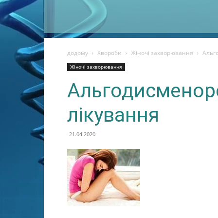
додому
Хвороби
Жіночі захворювання
Альг
Жіночі захворювання
Альгодисменоре
лікування
21.04.2020