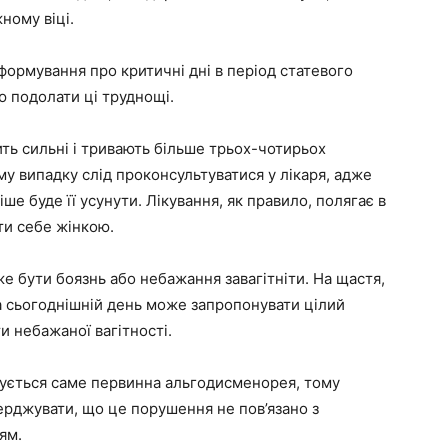
ному віці.
формування про критичні дні в період статевого
ю подолати ці труднощі.
ть сильні і тривають більше трьох-чотирьох
ому випадку слід проконсультуватися у лікаря, адже
ше буде її усунути. Лікування, як правило, полягає в
ути себе жінкою.
 бути боязнь або небажання завагітніти. На щастя,
 сьогоднішній день може запропонувати цілий
и небажаної вагітності.
ується саме первинна альгодисменорея, тому
ерджувати, що це порушення не пов’язано з
ям.