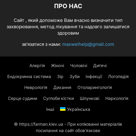
ПРО НАС
Cайт , який допоможе Вам вчасно визначити тип
захворювання, метод лікування та надовго залишатися
здоровим
зв'язатися з нами:
maxwelhelp@gmail.com
Алергія
Жіночі
Чоловічі
Дитячі
Ендокринна система
Зір
Зуби
Інфекції
Логопедія
Неврологія
Дихання
Отоларингологія
Серце судини
Суглоби кістки
Шлункові
Наркологія
Інші
Українська
© https://farman.kiev.ua - При копіюванні матеріалів
посилання на сайт обов'язкове