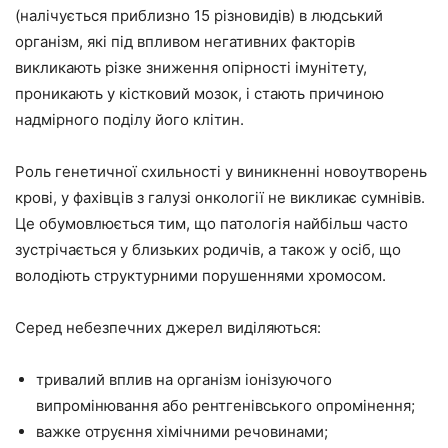
(налічується приблизно 15 різновидів) в людський
організм, які під впливом негативних факторів
викликають різке зниження опірності імунітету,
проникають у кістковий мозок, і стають причиною
надмірного поділу його клітин.
Роль генетичної схильності у виникненні новоутворень
крові, у фахівців з галузі онкології не викликає сумнівів.
Це обумовлюється тим, що патологія найбільш часто
зустрічається у близьких родичів, а також у осіб, що
володіють структурними порушеннями хромосом.
Серед небезпечних джерел виділяються:
тривалий вплив на організм іонізуючого
випромінювання або рентгенівського опромінення;
важке отруєння хімічними речовинами;