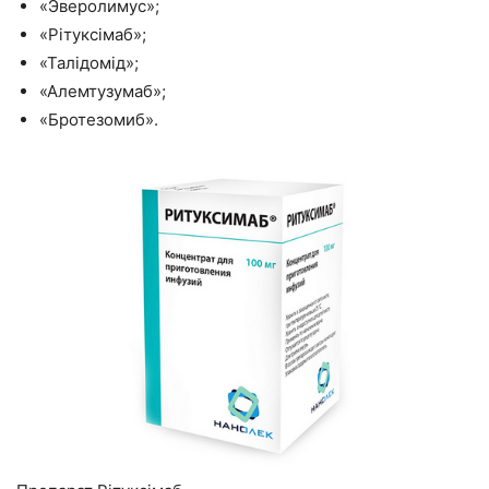
«Эверолимус»;
«Рітуксімаб»;
«Талідомід»;
«Алемтузумаб»;
«Бротезомиб».