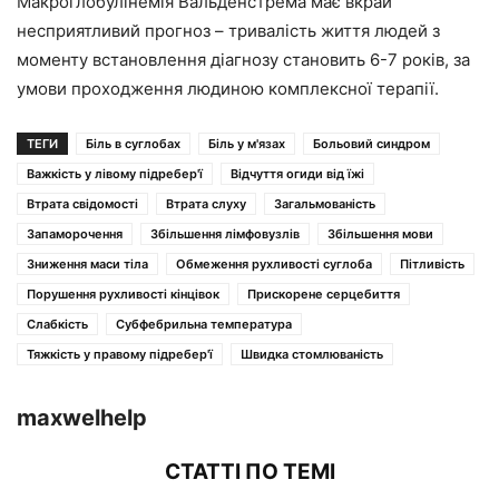
Макроглобулінемія Вальденстрема має вкрай
несприятливий прогноз – тривалість життя людей з
моменту встановлення діагнозу становить 6-7 років, за
умови проходження людиною комплексної терапії.
ТЕГИ
Біль в суглобах
Біль у м'язах
Больовий синдром
Важкість у лівому підребер'ї
Відчуття огиди від їжі
Втрата свідомості
Втрата слуху
Загальмованість
Запаморочення
Збільшення лімфовузлів
Збільшення мови
Зниження маси тіла
Обмеження рухливості суглоба
Пітливість
Порушення рухливості кінцівок
Прискорене серцебиття
Слабкість
Субфебрильна температура
Тяжкість у правому підребер'ї
Швидка стомлюваність
maxwelhelp
СТАТТІ ПО ТЕМІ