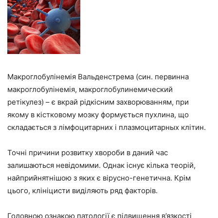
Макроглобулінемія Вальденстрема (син. первинна
макроглобулінемія, макроглобулинемический
ретікулез) – є вкрай рідкісним захворюванням, при
якому в кістковому мозку формується пухлина, що
складається з лімфоцитарних і плазмоцитарных клітин.
Точні причини розвитку хвороби в даний час
залишаються невідомими. Однак існує кілька теорій,
найприйнятнішою з яких є вірусно-генетична. Крім
цього, клініцисти виділяють ряд факторів.
Головною ознакою патології є підвищення в’язкості