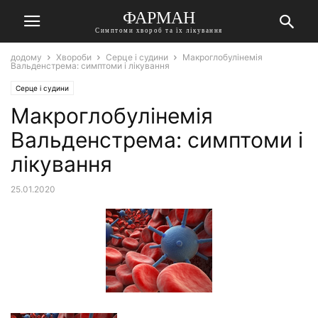
ФАРМАН
Симптоми хвороб та їх лікування
додому
Хвороби
Серце і судини
Макроглобулінемія
Вальденстрема: симптоми і лікування
Серце і судини
Макроглобулінемія
Вальденстрема: симптоми і
лікування
25.01.2020