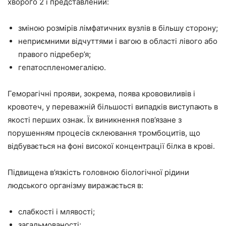
хворого 2 і представлений:
зміною розмірів лімфатичних вузлів в більшу сторону;
неприємними відчуттями і вагою в області лівого або
правого підребер’я;
гепатоспленомегалією.
Геморагічні прояви, зокрема, поява крововиливів і
кровотеч, у переважній більшості випадків виступають в
якості перших ознак. Їх виникнення пов’язане з
порушенням процесів склеювання тромбоцитів, що
відбувається на фоні високої концентрації білка в крові.
Підвищена в’язкість головною біологічної рідини
людського організму виражається в:
слабкості і млявості;
загальмованості;