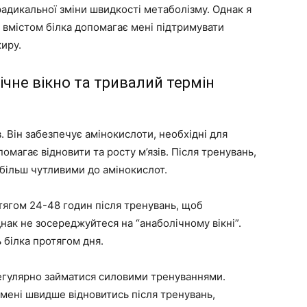
радикальної зміни швидкості метаболізму. Однак я
м вмістом білка допомагає мені підтримувати
иру.
лічне вікно та тривалий термін
в. Він забезпечує амінокислоти, необхідні для
помагає відновити та росту м’язів. Після тренувань,
 більш чутливими до амінокислот.
тягом 24-48 годин після тренувань, щоб
ак не зосереджуйтеся на “анаболічному вікні”.
 білка протягом дня.
регулярно займатися силовими тренуваннями.
мені швидше відновитись після тренувань,