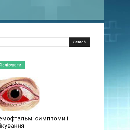
Як лікувати
емофтальм: симптоми і
ікування