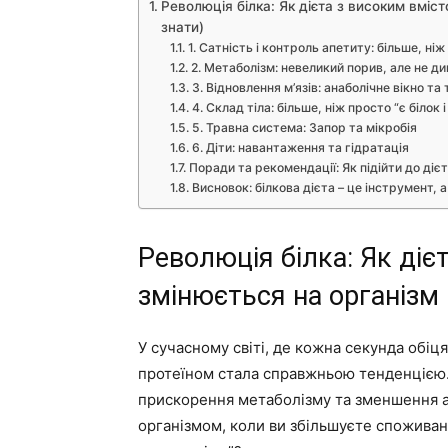
Революція білка: Як дієта з високим вміст
знати)
1. Сатність і контроль апетиту: більше, ні
2. Метаболізм: невеликий порив, але не ди
3. Відновлення м’язів: анаболічне вікно т
4. Склад тіла: більше, ніж просто “є білок 
5. Травна система: Запор та мікробія
6. Діти: навантаження та гідратація
Поради та рекомендації: Як підійти до діє
Висновок: білкова дієта – це інструмент, 
Революція білка: Як діє
змінюється на організм 
У сучасному світі, де кожна секунда обіц
протеїном стала справжньою тенденцією. 
прискорення метаболізму та зменшення а
організмом, коли ви збільшуєте споживанн