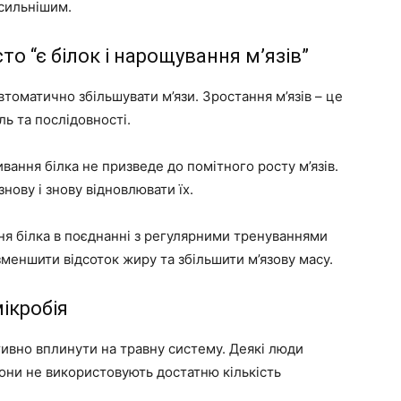
 сильнішим.
сто “є білок і нарощування м’язів”
автоматично збільшувати м’язи. Зростання м’язів – це
ль та послідовності.
ання білка не призведе до помітного росту м’язів.
нову і знову відновлювати їх.
ня білка в поєднанні з регулярними тренуваннями
зменшити відсоток жиру та збільшити м’язову масу.
мікробія
ивно вплинути на травну систему. Деякі люди
они не використовують достатню кількість