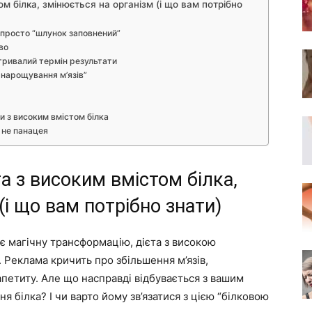
ом білка, змінюється на організм (і що вам потрібно
ж просто “шлунок заповнений”
во
а тривалий термін результати
і нарощування м’язів”
ти з високим вмістом білка
а не панацея
та з високим вмістом білка,
(і що вам потрібно знати)
яє магічну трансформацію, дієта з високою
Реклама кричить про збільшення м’язів,
петиту. Але що насправді відбувається з вашим
я білка? І чи варто йому зв’язатися з цією “білковою