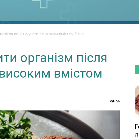
м після початку дієти з високим вмістом білка
ити організм після
 високим вмістом
56
Г
л