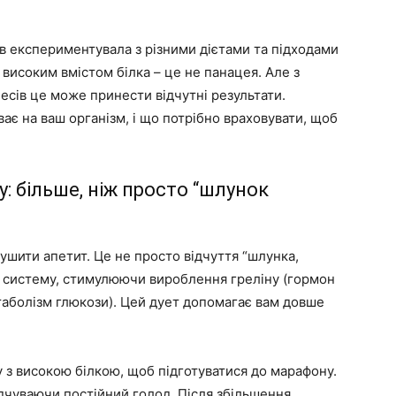
ів експериментувала з різними дієтами та підходами
 високим вмістом білка – це не панацея. Але з
сів це може принести відчутні результати.
ає на ваш організм, і що потрібно враховувати, щоб
у: більше, ніж просто “шлунок
душити апетит. Це не просто відчуття “шлунка,
ну систему, стимулюючи вироблення греліну (гормон
таболізм глюкози). Цей дует допомагає вам довше
ту з високою білкою, щоб підготуватися до марафону.
ідчуваючи постійний голод. Після збільшення