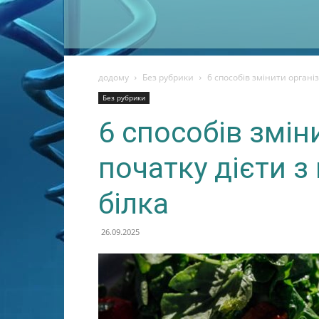
додому
Без рубрики
6 способів змінити організ
Без рубрики
6 способів змін
початку дієти з
білка
26.09.2025