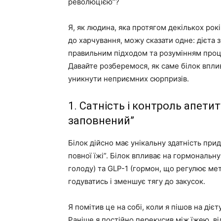
революцією”?
Я, як людина, яка протягом декількох рок
до харчування, можу сказати одне: дієта з
правильним підходом та розумінням проце
Давайте розберемося, як саме білок вплив
уникнути неприємних сюрпризів.
1. Сатність і контроль апетит
заповнений”
Білок дійсно має унікальну здатність при
повної їжі”. Білок впливає на гормональ
голоду) та GLP-1 (гормон, що регулює ме
годуватись і зменшує тягу до закусок.
Я помітив це на собі, коли я пішов на діє
Раніше я постійно перекусив між їжею, в