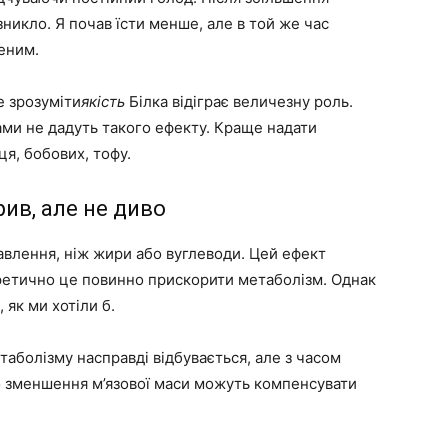
никло. Я почав їсти менше, але в той же час
леним.
е зрозуміти
якість
Білка відіграє величезну роль.
ами не дадуть такого ефекту. Краще надати
ця, бобових, тофу.
ив, але не диво
равлення, ніж жири або вуглеводи. Цей ефект
оретично це повинно прискорити метаболізм. Однак
 як ми хотіли б.
аболізму насправді відбувається, але з часом
бо зменшення м’язової маси можуть компенсувати