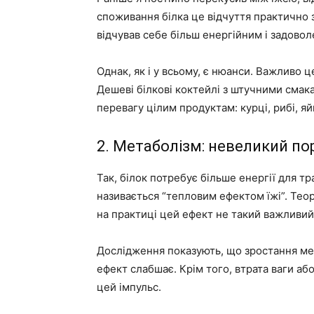
споживання білка це відчуття практично з
відчував себе більш енергійним і задово
Однак, як і у всьому, є нюанси. Важливо ц
Дешеві білкові коктейлі з штучними смак
перевагу цілим продуктам: курці, рибі, яй
2. Метаболізм: невеликий пор
Так, білок потребує більше енергії для т
називається “тепловим ефектом їжі”. Те
на практиці цей ефект не такий важливий,
Дослідження показують, що зростання мет
ефект слабшає. Крім того, втрата ваги а
цей імпульс.