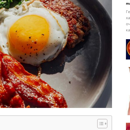
ma
Ге
ха
оч
ка