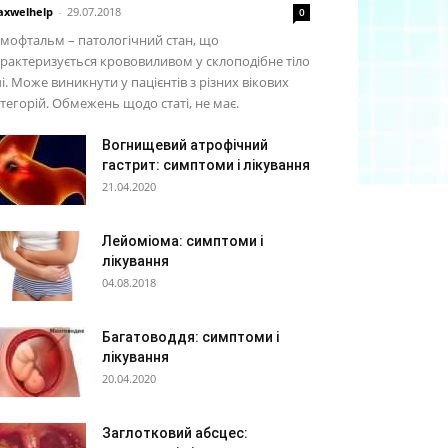
xwelhelp
-
29.07.2018
0
мофтальм – патологічний стан, що
рактеризується крововиливом у склоподібне тіло
і. Може виникнути у пацієнтів з різних вікових
тегорій. Обмежень щодо статі, не має.
Вогнищевий атрофічний
гастрит: симптоми і лікування
21.04.2020
Лейоміома: симптоми і
лікування
04.08.2018
Багатоводдя: симптоми і
лікування
20.04.2020
Заглотковий абсцес: