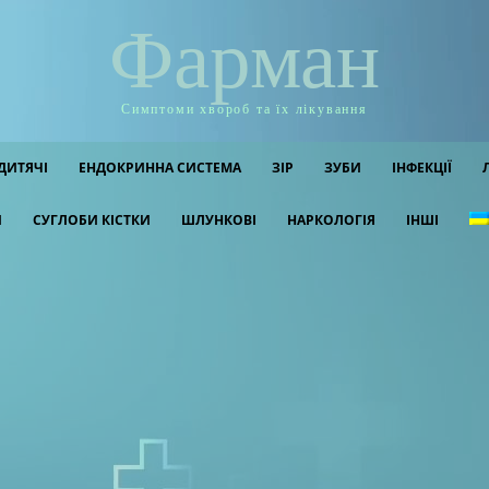
Фарман
Симптоми хвороб та їх лікування
ДИТЯЧІ
ЕНДОКРИННА СИСТЕМА
ЗІР
ЗУБИ
ІНФЕКЦІЇ
И
СУГЛОБИ КІСТКИ
ШЛУНКОВІ
НАРКОЛОГІЯ
ІНШІ