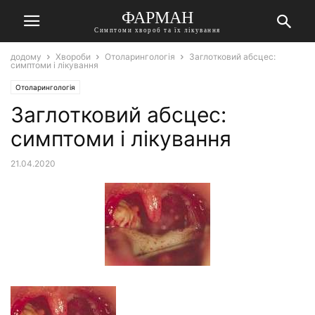
ФАРМАН
Симптоми хвороб та їх лікування
додому
Хвороби
Отоларингологія
Заглотковий абсцес:
симптоми і лікування
Отоларингологія
Заглотковий абсцес:
симптоми і лікування
21.04.2020