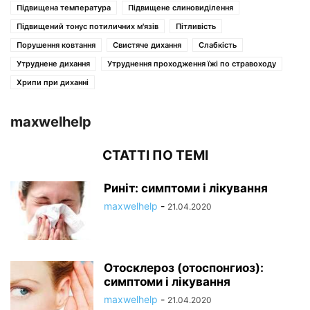
Підвищена температура
Підвищене слиновиділення
Підвищений тонус потиличних м'язів
Пітливість
Порушення ковтання
Свистяче дихання
Слабкість
Утруднене дихання
Утруднення проходження їжі по стравоходу
Хрипи при диханні
maxwelhelp
СТАТТІ ПО ТЕМІ
Риніт: симптоми і лікування
maxwelhelp
-
21.04.2020
Отосклероз (отоспонгиоз):
симптоми і лікування
maxwelhelp
-
21.04.2020