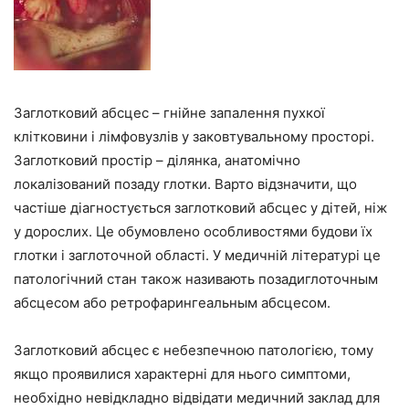
Заглотковий абсцес – гнійне запалення пухкої
клітковини і лімфовузлів у заковтувальному просторі.
Заглотковий простір – ділянка, анатомічно
локалізований позаду глотки. Варто відзначити, що
частіше діагностується заглотковий абсцес у дітей, ніж
у дорослих. Це обумовлено особливостями будови їх
глотки і заглоточной області. У медичній літературі це
патологічний стан також називають позадиглоточным
абсцесом або ретрофарингеальным абсцесом.
Заглотковий абсцес є небезпечною патологією, тому
якщо проявилися характерні для нього симптоми,
необхідно невідкладно відвідати медичний заклад для