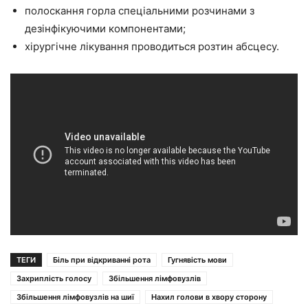
полоскання горла спеціальними розчинами з
дезінфікуючими компонентами;
хірургічне лікування проводиться розтин абсцесу.
ТЕГИ
Біль при відкриванні рота
Гугнявість мови
Захриплість голосу
Збільшення лімфовузлів
Збільшення лімфовузлів на шиї
Нахил голови в хвору сторону