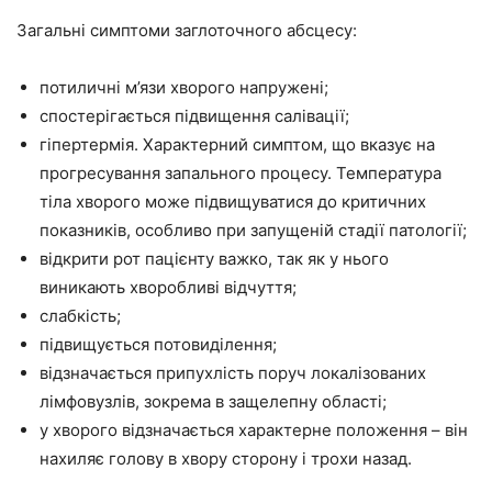
Загальні симптоми заглоточного абсцесу:
потиличні м’язи хворого напружені;
спостерігається підвищення салівації;
гіпертермія. Характерний симптом, що вказує на
прогресування запального процесу. Температура
тіла хворого може підвищуватися до критичних
показників, особливо при запущеній стадії патології;
відкрити рот пацієнту важко, так як у нього
виникають хворобливі відчуття;
слабкість;
підвищується потовиділення;
відзначається припухлість поруч локалізованих
лімфовузлів, зокрема в защелепну області;
у хворого відзначається характерне положення – він
нахиляє голову в хвору сторону і трохи назад.