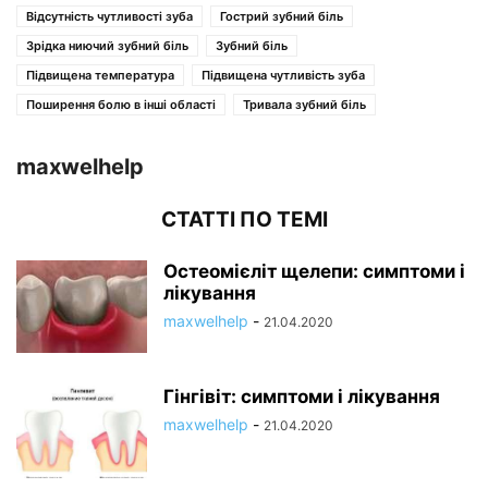
Відсутність чутливості зуба
Гострий зубний біль
Зрідка ниючий зубний біль
Зубний біль
Підвищена температура
Підвищена чутливість зуба
Поширення болю в інші області
Тривала зубний біль
maxwelhelp
СТАТТІ ПО ТЕМІ
Остеомієліт щелепи: симптоми і
лікування
maxwelhelp
-
21.04.2020
Гінгівіт: симптоми і лікування
maxwelhelp
-
21.04.2020