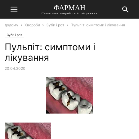
ФАРМАН
Симптоми хвороб та їх лікування
додому
Хвороби
Зуби і рот
Пульпіт: симптоми і лікування
Зуби і рот
Пульпіт: симптоми і
лікування
20.04.2020