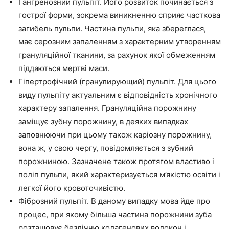
Гангренозний пульпіт. Його розвиток починається з
гострої форми, зокрема виникненню сприяє часткова
загибель пульпи. Частина пульпи, яка збереглася,
має серозним запаленням з характерним утворенням
грануляційної тканини, за рахунок якої обмеженням
піддаються мертві маси.
Гіпертрофічний (гранулирующий) пульпіт. Для цього
виду пульпіту актуальним є відповідність хронічного
характеру запалення. Грануляційна порожнину
заміщує зубну порожнину, в деяких випадках
заповнюючи при цьому також каріозну порожнину,
вона ж, у свою чергу, повідомляється з зубний
порожниною. Зазначене також протягом властиво і
поліп пульпи, який характеризується м’якістю освіти і
легкої його кровоточивістю.
Фіброзний пульпіт. В даному випадку мова йде про
процес, при якому більша частина порожнини зуба
розташовує безліччю колагенових волокон і