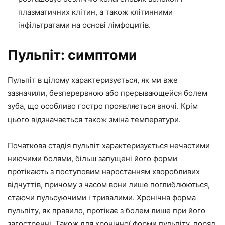
плазматичних клітин, а також клітинними
інфільтратами на основі лімфоцитів.
Пульпіт: симптоми
Пульпіт в цілому характеризується, як ми вже
зазначили, безперервною або прерывающейся болем
зуба, що особливо гостро проявляється вночі. Крім
цього відзначається також зміна температури.
Початкова стадія пульпіт характеризується нечастими
ниючими болями, більш запущені його форми
протікають з поступовим наростанням хворобливих
відчуттів, причому з часом вони лише поглиблюються,
стаючи пульсуючими і тривалими. Хронічна форма
пульпіту, як правило, протікає з болем лише при його
загостренні. Також для хронічної форми пульпіту, поряд