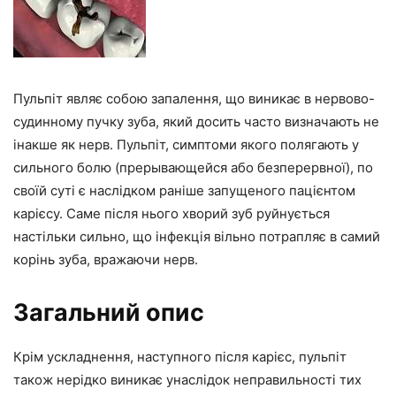
Пульпіт являє собою запалення, що виникає в нервово-
судинному пучку зуба, який досить часто визначають не
інакше як нерв. Пульпіт, симптоми якого полягають у
сильного болю (прерывающейся або безперервної), по
своїй суті є наслідком раніше запущеного пацієнтом
карієсу. Саме після нього хворий зуб руйнується
настільки сильно, що інфекція вільно потрапляє в самий
корінь зуба, вражаючи нерв.
Загальний опис
Крім ускладнення, наступного після карієс, пульпіт
також нерідко виникає унаслідок неправильності тих