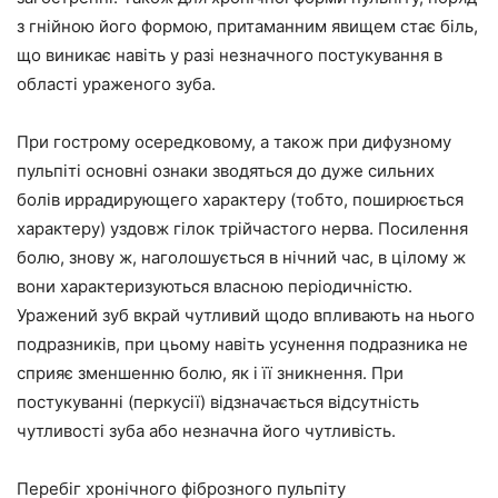
з гнійною його формою, притаманним явищем стає біль,
що виникає навіть у разі незначного постукування в
області ураженого зуба.
При гострому осередковому, а також при дифузному
пульпіті основні ознаки зводяться до дуже сильних
болів иррадирующего характеру (тобто, поширюється
характеру) уздовж гілок трійчастого нерва. Посилення
болю, знову ж, наголошується в нічний час, в цілому ж
вони характеризуються власною періодичністю.
Уражений зуб вкрай чутливий щодо впливають на нього
подразників, при цьому навіть усунення подразника не
сприяє зменшенню болю, як і її зникнення. При
постукуванні (перкусії) відзначається відсутність
чутливості зуба або незначна його чутливість.
Перебіг хронічного фіброзного пульпіту