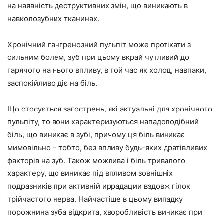
на наявність деструктивних змін, що виникають в
навколозубних тканинах.
Хронічний гангренозний пульпіт може протікати з
сильним болем, зуб при цьому вкрай чутливий до
гарячого на нього впливу, в той час як холод, навпаки,
заспокійливо діє на біль.
Що стосується загострень, які актуальні для хронічного
пульпіту, то вони характеризуються нападоподібний
біль, що виникає в зубі, причому ця біль виникає
мимовільно – тобто, без впливу будь-яких дратівливих
факторів на зуб. Також можлива і біль тривалого
характеру, що виникає під впливом зовнішніх
подразників при активній иррадации вздовж гілок
трійчастого нерва. Найчастіше в цьому випадку
порожнина зуба відкрита, хворобливість виникає при