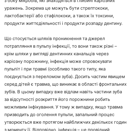
з боку мікробів, які знаходяться в глибині каріозних
уражень. Зокрема це можуть бути стрептококи,
лактобактерії або стафілококи, а також їх токсини,
продукти життєдіяльності і продукти розпаду дентину.
Що стосується шляхів проникнення та джерел
потрапляння в пульпу інфекції, то вони також різні –
крім шляхи у вигляді дентинних канальців через
каріозну порожнину, інфекція може спровокувати
пульпіт і при травмі (особливо такого типу, яка
поєднується з переломом зуба). Досить частим явищем
серед дітей є травма, що виникає в області фронтальних
зубів. В цьому випадку вже відлам навіть частини зуба
за відсутності розкриття його порожнини робить
можливим інфікування. У тому ж випадку, якщо травма
призводить до оголення пульпи, запальний процес
утворюється вже протягом найближчих декількох годин
з моменту її. Відповідно, інфекція – це провідний