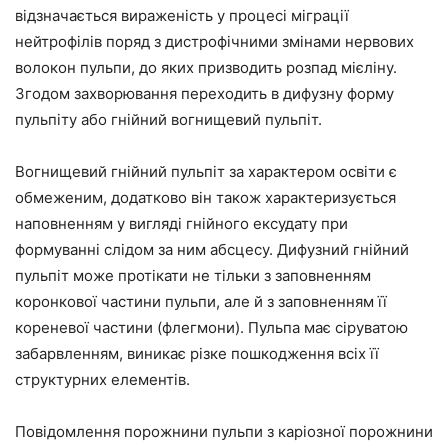
відзначається вираженість у процесі міграції
нейтрофілів поряд з дистрофічними змінами нервових
волокон пульпи, до яких призводить розпад мієліну.
Згодом захворювання переходить в дифузну форму
пульпіту або гнійний вогнищевий пульпіт.
Вогнищевий гнійний пульпіт за характером освіти є
обмеженим, додатково він також характеризується
наповненням у вигляді гнійного ексудату при
формуванні слідом за ним абсцесу. Дифузний гнійний
пульпіт може протікати не тільки з заповненням
коронкової частини пульпи, але й з заповненням її
кореневої частини (флегмони). Пульпа має сіруватою
забарвленням, виникає різке пошкодження всіх її
структурних елементів.
Повідомлення порожнини пульпи з каріозної порожнини