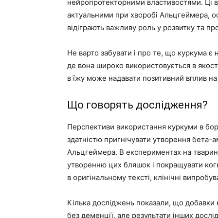
нейропротекторними властивостями. Ці в
актуальними при хворобі Альцгеймера, о
відіграють важливу роль у розвитку та пр
Не варто забувати і про те, що куркума є 
де вона широко використовується в якості
в їжу може надавати позитивний вплив на 
Що говорять дослідження?
Перспективи використання куркуми в бор
здатністю пригнічувати утворення бета-
Альцгеймера. В експериментах на тварин
утворенню цих бляшок і покращувати когн
в оригінальному тексті, клінічні випробу
Кілька досліджень показали, що добавки 
без деменції, але результати інших досл