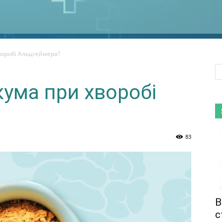
воробі Альцгеймера?
кума при хворобі
83
В
с