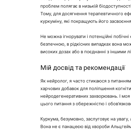
проблем полягає в низькій біодоступност
Тому, для досягнення терапевтичного еф
куркуміну, які покращують його засвоєння
Не можна ігнорувати і потенційні побічні
безпечною, в рідкісних випадках вона м
високих дозах або в поєднанні з іншими л
Мій досвід та рекомендації
Як нейролог, я часто стикаюся з питання
харчових добавок для поліпшення когніт
нейродегенеративних захворювань. І моя 
цього питання з обережністю і обов’язков
Куркума, безумовно, заслуговує на увагу, 
Вона не є панацеєю від хвороби Альцгей