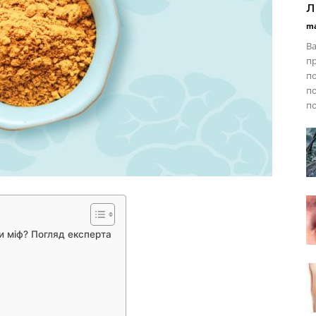
л
ma
В
пр
по
по
по
и міф? Погляд експерта