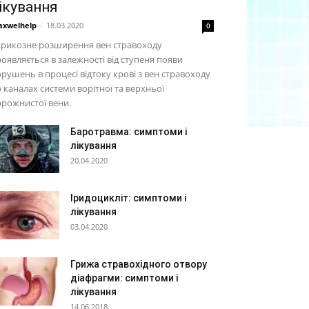
ікування
xwelhelp
-
18.03.2020
0
арикозне розширення вен стравоходу
оявляється в залежності від ступеня появи
рушень в процесі відтоку крові з вен стравоходу
 каналах системи ворітної та верхньої
рожнистої вени.
Баротравма: симптоми і
лікування
20.04.2020
Іридоцикліт: симптоми і
лікування
03.04.2020
Грижа стравохідного отвору
діафрагми: симптоми і
лікування
14.06.2018