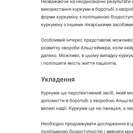
Незважаючи на неоднозначні результати к
використання куркуми в боротьбі з хвор
форми куркуміну з поліпшеною біодоступ
куркуміну з іншими лікарськими засобами
Особливий інтерес представляє можливіст
розвитку хвороби Альцгеймера, коли ней
далеко. Можливо, в цьому випадку курку
і поліпшити якість життя пацієнтів.
Укладення
Куркума-це перспективний засіб, який мо
допомогти в боротьбі з хворобою Альцгей
великі надії. Куркума-це не панацея, а л
Необхідно продовжувати дослідження в ці
поліпшеною біодоступністю і вивчати мож