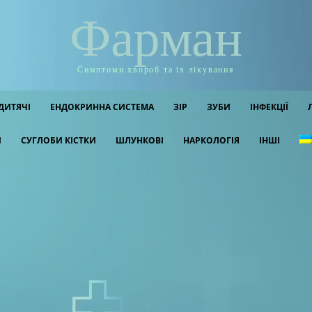
Фарман
Симптоми хвороб та їх лікування
ДИТЯЧІ
ЕНДОКРИННА СИСТЕМА
ЗІР
ЗУБИ
ІНФЕКЦІЇ
И
СУГЛОБИ КІСТКИ
ШЛУНКОВІ
НАРКОЛОГІЯ
ІНШІ