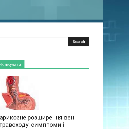
Як лікувати
арикозне розширення вен
травоходу: симптоми і