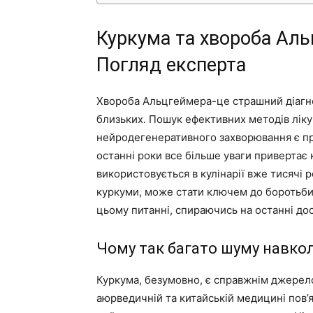
Куркума та хвороба Аль
Погляд експерта
Хвороба Альцгеймера-це страшний діагноз,
близьких. Пошук ефективних методів ліку
нейродегенеративного захворювання є пр
останні роки все більше уваги привертає к
використовується в кулінарії вже тисячі 
куркуми, може стати ключем до боротьби
цьому питанні, спираючись на останні досл
Чому так багато шуму навко
Куркума, безумовно, є справжнім джерело
аюрведичній та китайській медицині пов’