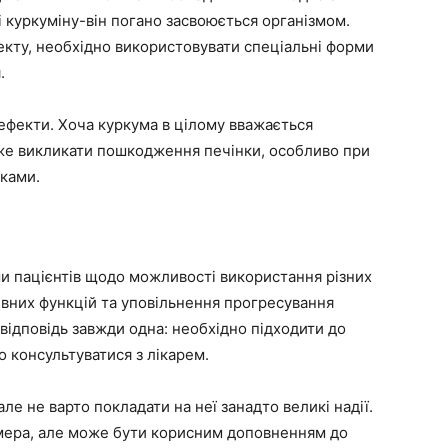
і куркуміну-він погано засвоюється організмом.
екту, необхідно використовувати спеціальні форми
.
 ефекти. Хоча куркума в цілому вважається
оже викликати пошкодження печінки, особливо при
іками.
ми пацієнтів щодо можливості використання різних
ивних функцій та уповільнення прогресування
відповідь завжди одна: необхідно підходити до
о консультуватися з лікарем.
але не варто покладати на неї занадто великі надії.
мера, але може бути корисним доповненням до