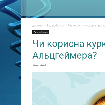
додому
Без рубрики
Чи корисна куркума при х
Без рубрики
Чи корисна кур
Альцгеймера?
29.07.2025