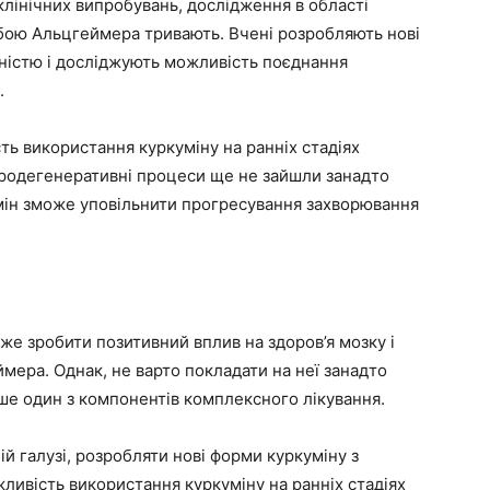
лінічних випробувань, дослідження в області
обою Альцгеймера тривають. Вчені розробляють нові
ністю і досліджують можливість поєднання
.
ь використання куркуміну на ранніх стадіях
родегенеративні процеси ще не зайшли занадто
мін зможе уповільнити прогресування захворювання
же зробити позитивний вплив на здоров’я мозку і
мера. Однак, не варто покладати на неї занадто
ише один з компонентів комплексного лікування.
й галузі, розробляти нові форми куркуміну з
ливість використання куркуміну на ранніх стадіях