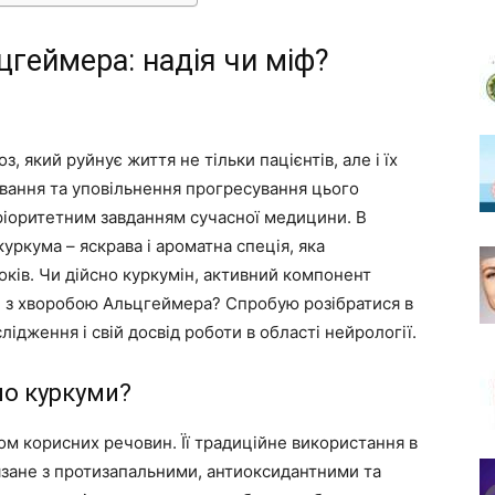
цгеймера: надія чи міф?
 який руйнує життя не тільки пацієнтів, але і їх
вання та уповільнення прогресування цього
іоритетним завданням сучасної медицини. В
уркума – яскрава і ароматна спеція, яка
років. Чи дійсно куркумін, активний компонент
 з хворобою Альцгеймера? Спробую розібратися в
ідження і свій досвід роботи в області нейрології.
ло куркуми?
м корисних речовин. Її традиційне використання в
язане з протизапальними, антиоксидантними та