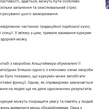
ластивості, здається, можуть бути особливо
скільки запалення та окислювальний стрес
огресуванні цього захворювання.
невід’ємною частиною традиційної індійської кухні,
 спеції. У зв’язку з цим, тривале вживання куркуми
здоров’я мозку.
отьбі з хворобою Альцгеймера обумовлені її
амілоїдних бляшок-одного з ключових ознак хвороби
ах було показано, що куркумін може запобігати
ітивні функції. Однак, як справедливо зазначається
вання на людях ще не дали однозначних результатів.
куркумі можуть покращити увагу та пам’ять у людей
іджень виявилися менш обнадійливими. Одна з