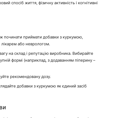
вий спосіб життя, фізичну активність і когнітивні
ж починати приймати добавки з куркумою,
м лікарем або неврологом.
вагу на склад і репутацію виробника. Вибирайте
тупній формі (наприклад, з додаванням піперину –
уйте рекомендовану дозу.
глядайте добавки з куркумою як єдиний засіб
иви