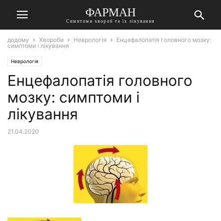
ФАРМАН
Симптоми хвороб та їх лікування
додому
Хвороби
Неврологія
Енцефалопатія головного мозку:
симптоми і лікування
Неврологія
Енцефалопатія головного
мозку: симптоми і
лікування
21.04.2020