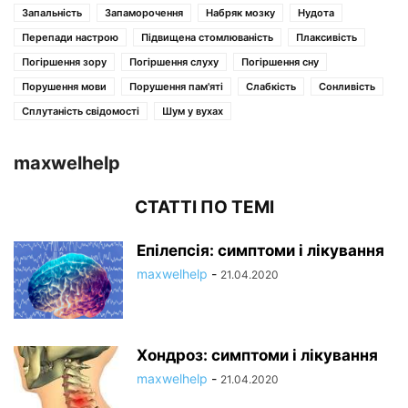
Запальність
Запаморочення
Набряк мозку
Нудота
Перепади настрою
Підвищена стомлюваність
Плаксивість
Погіршення зору
Погіршення слуху
Погіршення сну
Порушення мови
Порушення пам'яті
Слабкість
Сонливість
Сплутаність свідомості
Шум у вухах
maxwelhelp
СТАТТІ ПО ТЕМІ
Епілепсія: симптоми і лікування
maxwelhelp
-
21.04.2020
Хондроз: симптоми і лікування
maxwelhelp
-
21.04.2020