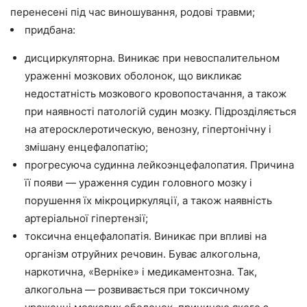
перенесені під час виношування, родові травми;
придбана:
дисциркуляторна. Виникає при невоспалительном
ураженні мозкових оболонок, що викликає
недостатність мозкового кровопостачання, а також
при наявності патологій судин мозку. Підрозділяється
на атеросклеротическую, венозну, гіпертонічну і
змішану енцефалопатію;
прогресуюча судинна лейкоэнцефалопатия. Причина
її появи — ураження судин головного мозку і
порушення їх мікроциркуляції, а також наявність
артеріальної гіпертензії;
токсична енцефалопатія. Виникає при впливі на
організм отруйних речовин. Буває алкогольна,
наркотична, «Верніке» і медикаментозна. Так,
алкогольна — розвивається при токсичному