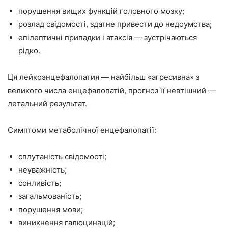
порушення вищих функцій головного мозку;
розлад свідомості, здатне привести до недоумства;
епілептичні припадки і атаксія — зустрічаються
рідко.
Ця лейкоэнцефалопатия — найбільш «агресивна» з
великого числа енцефалопатій, прогноз її невтішний —
летальний результат.
Симптоми метаболічної енцефалопатії:
сплутаність свідомості;
неуважність;
сонливість;
загальмованість;
порушення мови;
виникнення галюцинацій;