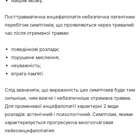
набряк мозку.
Посттравматична енцефалопатія небезпечна латентним
перебігом симптомів, що проявляються через тривалий
час після отриманої травми:
поведінкові розлади;
порушене мислення;
неуважність;
втрата пам’яті.
Слід зазначити, що вираженість цих симптомів буде тим
сильніше, чим важче і небезпечніше отримана травма.
Для променевої енцефалопатії характерні 2 види
розладів: астенічний і психологічний. Симптоми, якими
характеризується прогресуюча многоочаговая
лейкоэнцефалопатия: