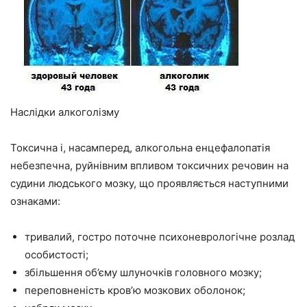
Наслідки алкоголізму
Токсична і, насамперед, алкогольна енцефалопатія
небезпечна, руйнівним впливом токсичних речовин на
судини людського мозку, що проявляється наступними
ознаками:
тривалий, гостро поточне психоневрологічне розлад
особистості;
збільшення об’єму шлуночків головного мозку;
переповненість кров’ю мозкових оболонок;