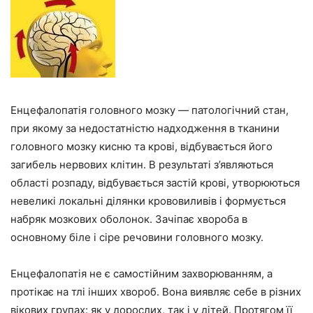
Енцефалопатія головного мозку — патологічний стан,
при якому за недостатністю надходження в тканини
головного мозку кисню та крові, відбувається його
загибель нервових клітин. В результаті з’являються
області розпаду, відбувається застій крові, утворюються
невеликі локальні ділянки крововиливів і формується
набряк мозкових оболонок. Зачіпає хвороба в
основному біле і сіре речовини головного мозку.
Енцефалопатія не є самостійним захворюванням, а
протікає на тлі інших хвороб. Вона виявляє себе в різних
вікових групах: як у дорослих, так і у дітей. Протягом її