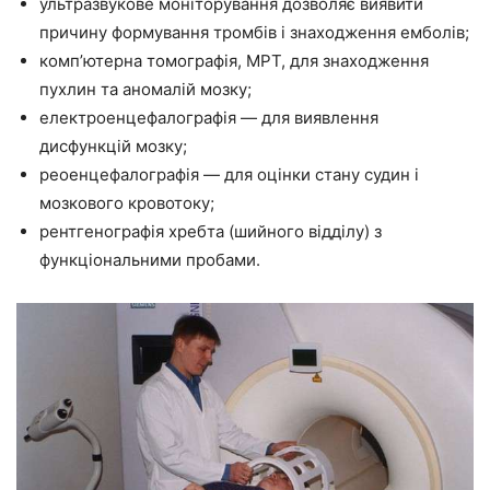
ультразвукове моніторування дозволяє виявити
причину формування тромбів і знаходження емболів;
комп’ютерна томографія, МРТ, для знаходження
пухлин та аномалій мозку;
електроенцефалографія — для виявлення
дисфункцій мозку;
реоенцефалографія — для оцінки стану судин і
мозкового кровотоку;
рентгенографія хребта (шийного відділу) з
функціональними пробами.