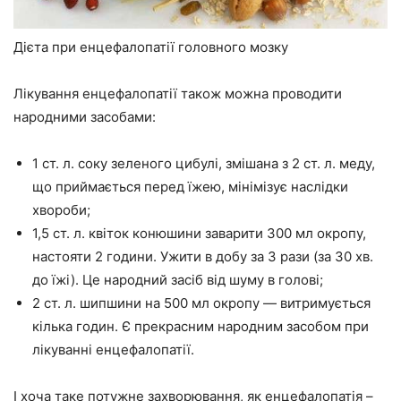
Дієта при енцефалопатії головного мозку
Лікування енцефалопатії також можна проводити
народними засобами:
1 ст. л. соку зеленого цибулі, змішана з 2 ст. л. меду,
що приймається перед їжею, мінімізує наслідки
хвороби;
1,5 ст. л. квіток конюшини заварити 300 мл окропу,
настояти 2 години. Ужити в добу за 3 рази (за 30 хв.
до їжі). Це народний засіб від шуму в голові;
2 ст. л. шипшини на 500 мл окропу — витримується
кілька годин. Є прекрасним народним засобом при
лікуванні енцефалопатії.
І хоча таке потужне захворювання, як енцефалопатія –