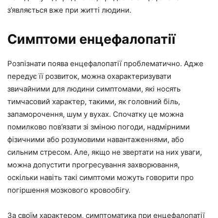
з’являється вже при житті людини.
Симптоми енцефалопатії
Розпізнати поява енцефалопатії проблематично. Адже
передує її розвиток, можна охарактеризувати
звичайними для людини симптомами, які носять
тимчасовий характер, такими, як головний біль,
запаморочення, шум у вухах. Спочатку це можна
помилково пов’язати зі зміною погоди, надмірними
фізичними або розумовими навантаженнями, або
сильним стресом. Але, якщо не звертати на них уваги,
можна допустити прогресування захворювання,
оскільки навіть такі симптоми можуть говорити про
погіршення мозкового кровообігу.
За своїм характером, симптоматика при енцефалопатії