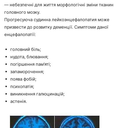
— небезпечні для життя морфологічні зміни тканин
головного мозку.
Прогресуюча судинна лейкоэнцефалопатия може
призвести до розвитку деменції. Симптоми даної
енцефалопатії:
головний біль;
нудота, блювання;
погіршення пам’яті;
запаморочення;
поява фобій;
психопатія;
виникнення галюцинацій;
астенія.