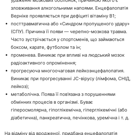
ураженні мозкових оболонок, причиною якого є
зловживання алкогольними напоями. Енцефалопатія
Верніке проявляється при дефіциті вітаміну В1;
посттравматична або «Синдром пропущеного удару»
(СПУ). Причина її появи — черепно-мозкова травма.
Часто зустрічається у спортсменів, що займаються
боксом, карате, футболом та ін;
променева. Виникає при впливі на людський мозок
радіоактивного опромінення;
прогресуюча многоочаговая лейкоэнцефалопатия.
Виникає при прогресуванні JC-вірусу (лімфома, СНІД,
лейкоз);
метаболічна. Поява її пов’язана з порушеннями
обмінних процесів в організмі. Буває
гіперосмолярна, гіпоглікемічна, гіперглікемічні (або
діабетична), панкреатична, печінкова, уремічна і т. д.
На відміну від вродженої, придбана енцефалопатія