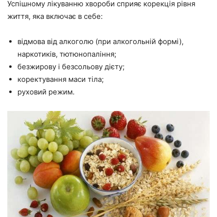
Успішному лікуванню хвороби сприяє корекція рівня
життя, яка включає в себе:
відмова від алкоголю (при алкогольній формі),
наркотиків, тютюнопаління;
безжирову і безсольову дієту;
коректування маси тіла;
руховий режим.