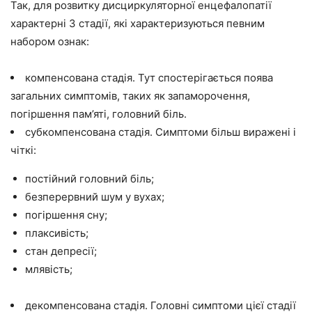
Так, для розвитку дисциркуляторної енцефалопатії
характерні 3 стадії, які характеризуються певним
набором ознак:
компенсована стадія. Тут спостерігається поява
загальних симптомів, таких як запаморочення,
погіршення пам’яті, головний біль.
субкомпенсована стадія. Симптоми більш виражені і
чіткі:
постійний головний біль;
безперервний шум у вухах;
погіршення сну;
плаксивість;
стан депресії;
млявість;
декомпенсована стадія. Головні симптоми цієї стадії