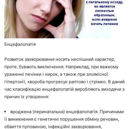
Енцефалопатія
Розвиток захворювання носить неспішний характер,
проте, бувають виключення. Наприклад, при важкому
ураженні печінки і нирок, а також при злоякісної
гіпертонії, хвороба прогресує раптово і стрімко. В даний
час класифікацію енцефалопатій виробляють виходячи з
причин їх утворення:
вроджена (перинатальна) енцефалопатія. Причинами
її виникнення є генетичні порушення обміну речовин,
обвиття пуповиною, інфекційні захворювання,