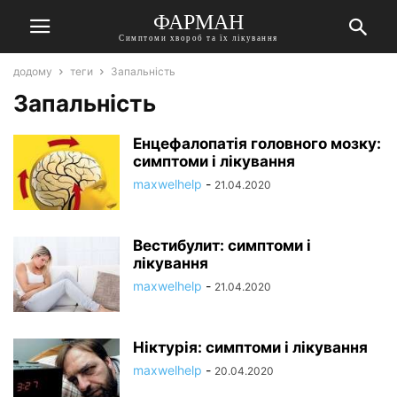
ФАРМАН
Симптоми хвороб та їх лікування
додому
теги
Запальність
Запальність
Енцефалопатія головного мозку:
симптоми і лікування
maxwelhelp
-
21.04.2020
Вестибулит: симптоми і
лікування
maxwelhelp
-
21.04.2020
Ніктурія: симптоми і лікування
maxwelhelp
-
20.04.2020