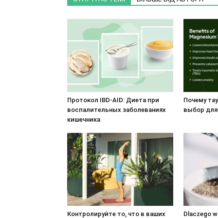
Протокол IBD-AID: Диета при
Почему тау
воспалительных заболеваниях
выбор для
кишечника
Контролируйте то, что в ваших
Dlaczego w