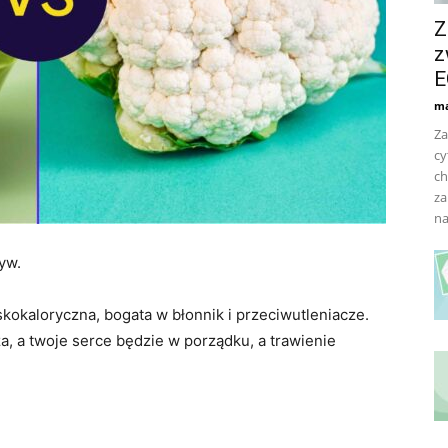
Z
z
E
ma
Za
cy
ch
za
na
yw.
kokaloryczna, bogata w błonnik i przeciwutleniacze.
a, a twoje serce będzie w porządku, a trawienie