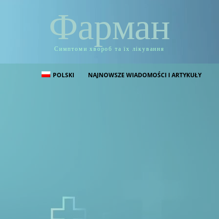
Фарман
Симптоми хвороб та їх лікування
POLSKI
NAJNOWSZE WIADOMOŚCI I ARTYKUŁY