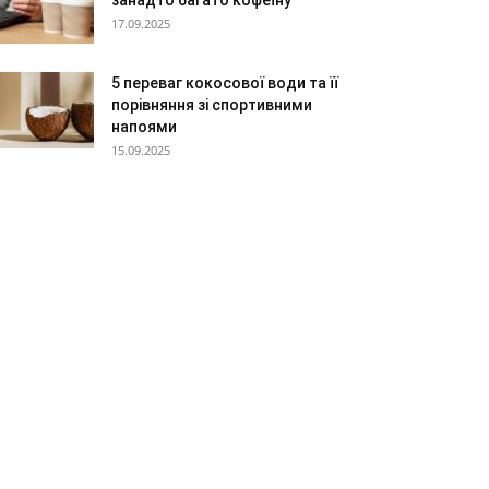
занадто багато кофеїну
17.09.2025
5 переваг кокосової води та її
порівняння зі спортивними
напоями
15.09.2025