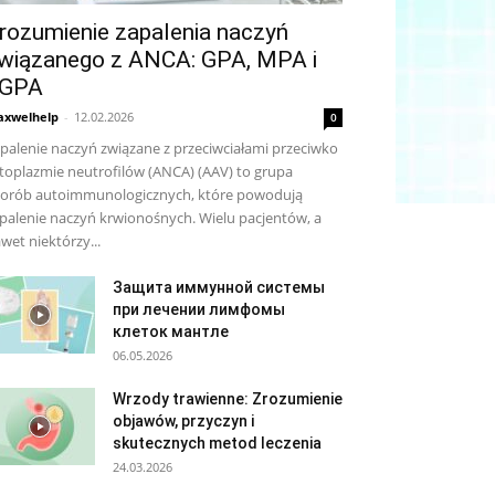
rozumienie zapalenia naczyń
wiązanego z ANCA: GPA, MPA i
GPA
xwelhelp
-
12.02.2026
0
palenie naczyń związane z przeciwciałami przeciwko
toplazmie neutrofilów (ANCA) (AAV) to grupa
orób autoimmunologicznych, które powodują
palenie naczyń krwionośnych. Wielu pacjentów, a
wet niektórzy...
Защита иммунной системы
при лечении лимфомы
клеток мантле
06.05.2026
Wrzody trawienne: Zrozumienie
objawów, przyczyn i
skutecznych metod leczenia
24.03.2026