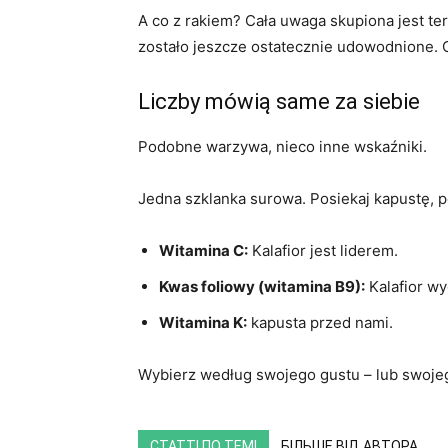
A co z rakiem? Cała uwaga skupiona jest tera
zostało jeszcze ostatecznie udowodnione.
Liczby mówią same za siebie
Podobne warzywa, nieco inne wskaźniki.
Jedna szklanka surowa. Posiekaj kapustę, po
Witamina C:
Kalafior jest liderem.
Kwas foliowy (witamina B9):
Kalafior w
Witamina K:
kapusta przed nami.
Wybierz według swojego gustu – lub swojego
СТАТТІ ПО ТЕМІ
БІЛЬШЕ ВІД АВТОРА