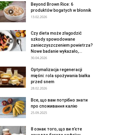
Beyond Brown Rice: 6
produktów bogatych w błonnik
13.02.2026
Czy dieta może złagodzić
szkody spowodowane
zanieczyszczeniem powietrza?
Nowe badanie wykazało,...
30.04.2026
Optymalizacja regeneracji
mięśni: rola spożywania białka
przed snem
28.02.2026
Все, що вам потрібно знати
про споживання калію
25.09.2025
8 ознак того, що ви п’єте