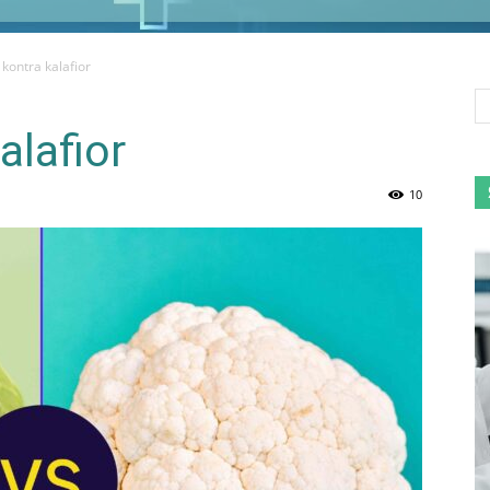
kontra kalafior
alafior
10