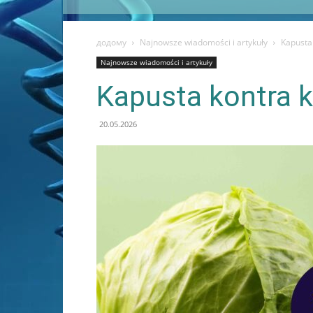
додому
Najnowsze wiadomości i artykuły
Kapusta 
Najnowsze wiadomości i artykuły
Kapusta kontra k
20.05.2026