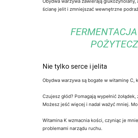
Obydwa warzywa zawierają glukozynolany, a 
ścianę jelit i zmniejszać wewnętrzne podraż
FERMENTACJA
POŻYTECZ
Nie tylko serce i jelita
Obydwa warzywa są bogate w witaminę C, kt
Czujesz głód? Pomagają wypełnić żołądek, 
Możesz jeść więcej i nadal ważyć mniej. Moż
Witamina K wzmacnia kości, czyniąc je mnie
problemami narządu ruchu.