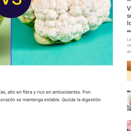
V
s
l
ma
La
vi
de
s, alto en fibra y rico en antioxidantes. Pon
u corazón se mantenga estable. Quizás la digestión