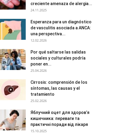
creciente amenaza de alergia...
24.11.2025
Esperanza para un diagnóstico
de vasculitis asociada a ANCA:
una perspectiva...
12.02.2026
Por qué saltarse las salidas
sociales y culturales podría
poner en...
25.04.2026
Cirrosis: comprensión de los
síntomas, las causas y el
tratamiento
25.02.2026
Яблучний оцет для здоров’я
кишечника: переваги та
практичні поради від лікаря
15.10.2025