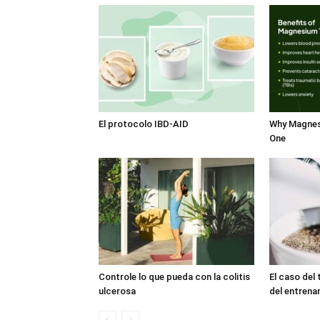
El protocolo IBD-AID
Why Magnes
One
Controle lo que pueda con la colitis
El caso del 
ulcerosa
del entrena