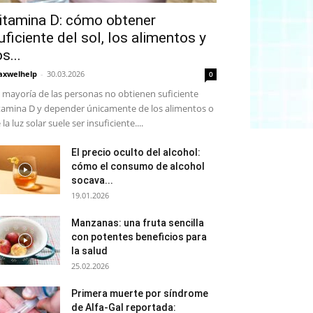
itamina D: cómo obtener
uficiente del sol, los alimentos y
os...
xwelhelp
-
30.03.2026
0
 mayoría de las personas no obtienen suficiente
tamina D y depender únicamente de los alimentos o
 la luz solar suele ser insuficiente....
El precio oculto del alcohol:
cómo el consumo de alcohol
socava...
19.01.2026
Manzanas: una fruta sencilla
con potentes beneficios para
la salud
25.02.2026
Primera muerte por síndrome
de Alfa-Gal reportada: