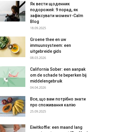
Як вести щоденник
подорожей: 9 порад, як
зафіксувати момент-Calm
Blog
18.09.2025
Groene thee en uw
immuunsysteem: een
uitgebreide gids
08.03.2026
California Sober: een aanpak
om de schade te beperken bij
middelengebruik
04.04.2026
Все, що вам потрібно знати
про споживання калію
25.09.2025
Eiwitkoffie: een maand lang