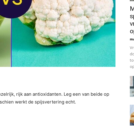
M
s
v
o
ma
Vr
do
to
op
elrijk, rijk aan antioxidanten. Leg een van beide op
isschien werkt de spijsvertering echt.