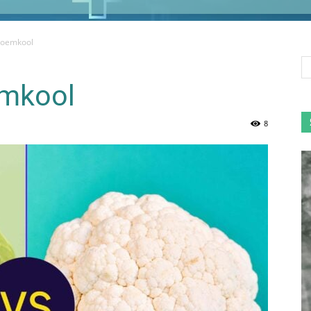
bloemkool
emkool
8