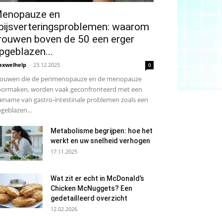
enopauze en
pijsverteringsproblemen: waarom
rouwen boven de 50 een erger
pgeblazen...
xwelhelp
-
23.12.2025
0
ouwen die de perimenopauze en de menopauze
ormaken, worden vaak geconfronteerd met een
ename van gastro-intestinale problemen zoals een
geblazen...
Metabolisme begrijpen: hoe het
werkt en uw snelheid verhogen
17.11.2025
Wat zit er echt in McDonald’s
Chicken McNuggets? Een
gedetailleerd overzicht
12.02.2026