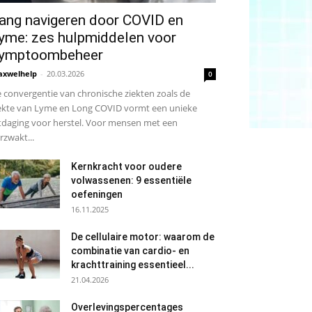
ang navigeren door COVID en
yme: zes hulpmiddelen voor
ymptoombeheer
xwelhelp
-
20.03.2026
0
 convergentie van chronische ziekten zoals de
ekte van Lyme en Long COVID vormt een unieke
tdaging voor herstel. Voor mensen met een
rzwakt...
Kernkracht voor oudere
volwassenen: 9 essentiële
oefeningen
16.11.2025
De cellulaire motor: waarom de
combinatie van cardio- en
krachttraining essentieel...
21.04.2026
Overlevingspercentages