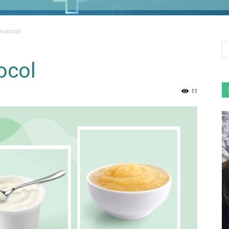
rotocol
ocol
11