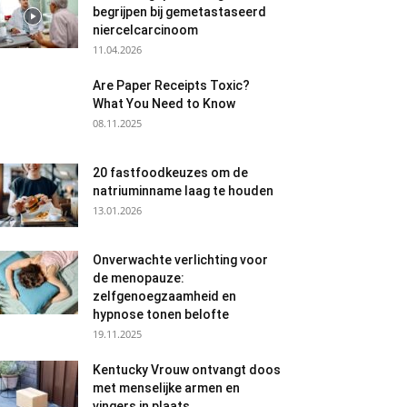
begrijpen bij gemetastaseerd
niercelcarcinoom
11.04.2026
Are Paper Receipts Toxic?
What You Need to Know
08.11.2025
20 fastfoodkeuzes om de
natriuminname laag te houden
13.01.2026
Onverwachte verlichting voor
de menopauze:
zelfgenoegzaamheid en
hypnose tonen belofte
19.11.2025
Kentucky Vrouw ontvangt doos
met menselijke armen en
vingers in plaats...