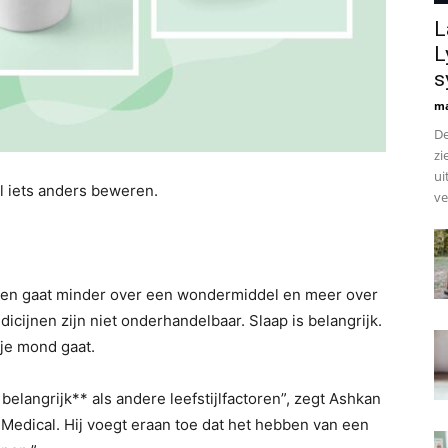
L
L
s
ma
De
zi
ui
l iets anders beweren.
ve
ten gaat minder over een wondermiddel en meer over
icijnen zijn niet onderhandelbaar. Slaap is belangrijk.
 je mond gaat.
belangrijk** als andere leefstijlfactoren”, zegt Ashkan
edical. Hij voegt eraan toe dat het hebben van een