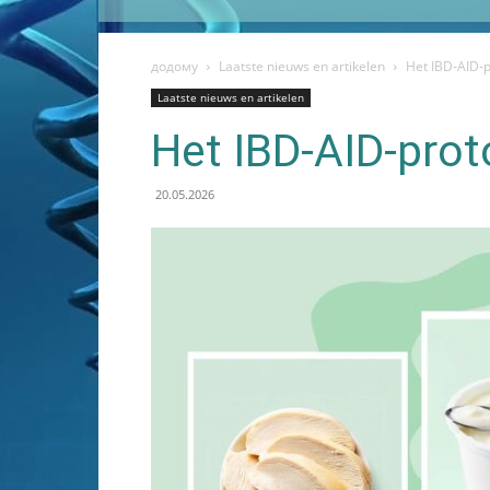
додому
Laatste nieuws en artikelen
Het IBD-AID-p
Laatste nieuws en artikelen
Het IBD-AID-prot
20.05.2026