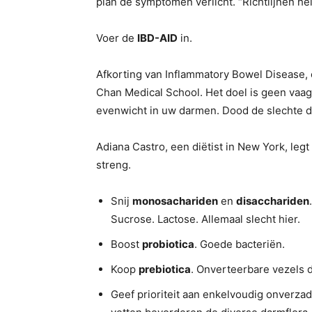
plan de symptomen verlicht. “Richtlijnen he
Voer de
IBD-AID
in.
Afkorting van Inflammatory Bowel Disease
Chan Medical School. Het doel is geen vaag w
evenwicht in uw darmen. Dood de slechte d
Adiana Castro, een diëtist in New York, legt 
streng.
Snij
monosachariden
en
disacchariden
Sucrose. Lactose. Allemaal slecht hier.
Boost
probiotica
. Goede bacteriën.
Koop
prebiotica
. Onverteerbare vezels 
Geef prioriteit aan enkelvoudig onverz