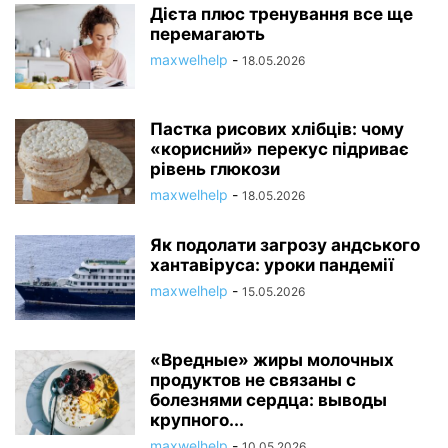
Дієта плюс тренування все ще
перемагають
maxwelhelp
-
18.05.2026
Пастка рисових хлібців: чому
«корисний» перекус підриває
рівень глюкози
maxwelhelp
-
18.05.2026
Як подолати загрозу андського
хантавіруса: уроки пандемії
maxwelhelp
-
15.05.2026
«Вредные» жиры молочных
продуктов не связаны с
болезнями сердца: выводы
крупного...
maxwelhelp
-
10.05.2026