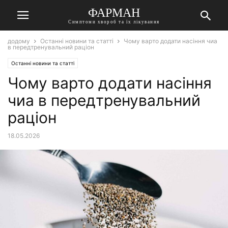
ФАРМАН
Симптоми хвороб та їх лікування
додому
Останні новини та статті
Чому варто додати насіння чиа
в передтренувальний раціон
Останні новини та статті
Чому варто додати насіння
чиа в передтренувальний
раціон
18.05.2026