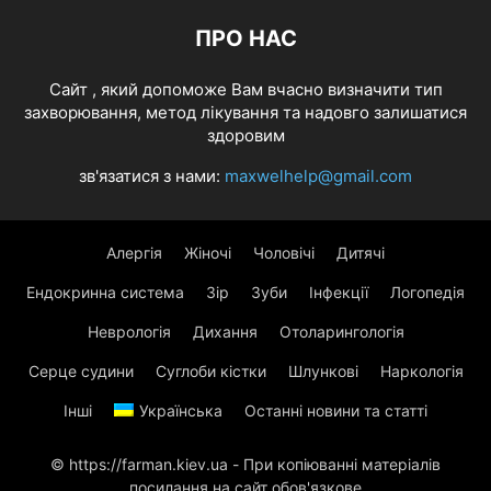
ПРО НАС
Cайт , який допоможе Вам вчасно визначити тип
захворювання, метод лікування та надовго залишатися
здоровим
зв'язатися з нами:
maxwelhelp@gmail.com
Алергія
Жіночі
Чоловічі
Дитячі
Ендокринна система
Зір
Зуби
Інфекції
Логопедія
Неврологія
Дихання
Отоларингологія
Серце судини
Суглоби кістки
Шлункові
Наркологія
Інші
Українська
Останні новини та статті
© https://farman.kiev.ua - При копіюванні матеріалів
посилання на сайт обов'язкове