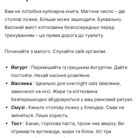
Вам не потрібна кулінарна книга. Магічне число – дві
столові ложки. Більше може зашкодити. Буквально.
Високий вміст клітковини безпосередньо перед
тренуванням – це пряма дорога до туалету.
Починайте з малого. Слухайте свій організм.
Йогурт
: Перемішайте із грецьким йогуртом. Дайте
постояти. Нехай насіння розм’якне.
Вівсянка
: Ідеально для overnight oats (вівсянки,
замоченої на ніч). Жири та клітковина
безперешкодно вбудовуються у ваш ранковий ритуал.
Смузі
: Киньте столову ложку у блендер. Смак не
зміниться. Лише користь.
Тост
: Банан, горіхова паста, трохи чиа зверху. Ви
отримаєте вуглеводи, жири та білок. Усі три