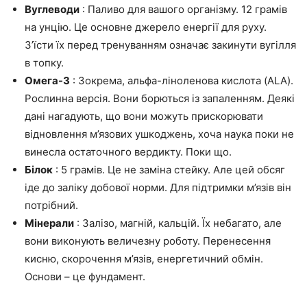
Вуглеводи
: Паливо для вашого організму. 12 грамів
на унцію. Це основне джерело енергії для руху.
З’їсти їх перед тренуванням означає закинути вугілля
в топку.
Омега-3
: Зокрема, альфа-ліноленова кислота (ALA).
Рослинна версія. Вони борються із запаленням. Деякі
дані нагадують, що вони можуть прискорювати
відновлення м’язових ушкоджень, хоча наука поки не
винесла остаточного вердикту. Поки що.
Білок
: 5 грамів. Це не заміна стейку. Але цей обсяг
іде до заліку добової норми. Для підтримки м’язів він
потрібний.
Мінерали
: Залізо, магній, кальцій. Їх небагато, але
вони виконують величезну роботу. Перенесення
кисню, скорочення м’язів, енергетичний обмін.
Основи – це фундамент.