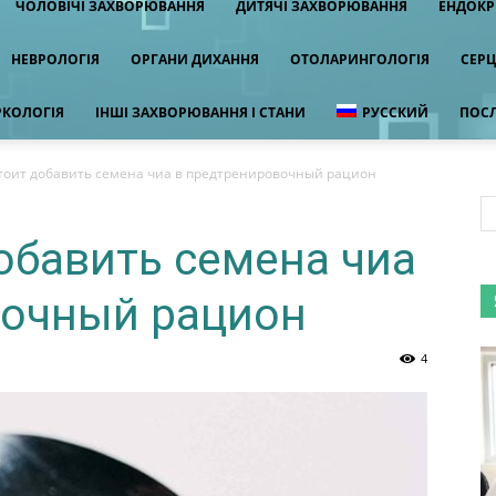
ЧОЛОВІЧІ ЗАХВОРЮВАННЯ
ДИТЯЧІ ЗАХВОРЮВАННЯ
ЕНДОКР
НЕВРОЛОГІЯ
ОРГАНИ ДИХАННЯ
ОТОЛАРИНГОЛОГІЯ
СЕРЦ
РКОЛОГІЯ
ІНШІ ЗАХВОРЮВАННЯ І СТАНИ
РУССКИЙ
ПОСЛ
тоит добавить семена чиа в предтренировочный рацион
обавить семена чиа
вочный рацион
4