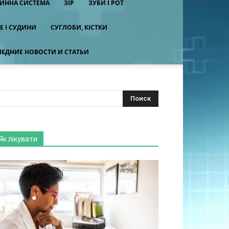
ИННА СИСТЕМА
ЗІР
ЗУБИ І РОТ
Е І СУДИНИ
СУГЛОБИ, КІСТКИ
ЕДНИЕ НОВОСТИ И СТАТЬИ
Як лікувати