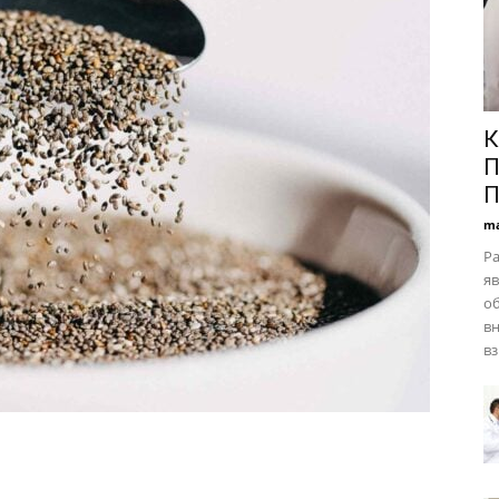
К
П
П
ma
Ра
я
об
вн
вз