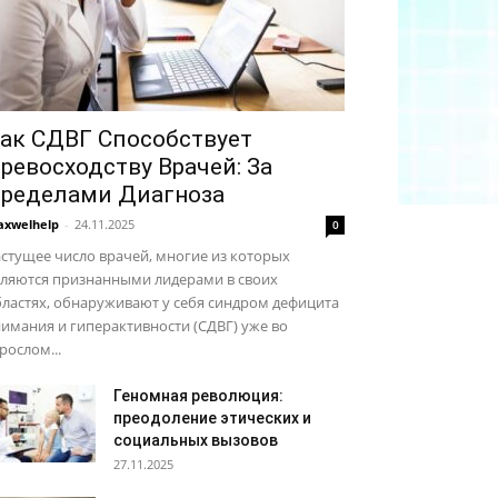
ак СДВГ Способствует
ревосходству Врачей: За
ределами Диагноза
xwelhelp
-
24.11.2025
0
стущее число врачей, многие из которых
вляются признанными лидерами в своих
ластях, обнаруживают у себя синдром дефицита
имания и гиперактивности (СДВГ) уже во
рослом...
Геномная революция:
преодоление этических и
социальных вызовов
27.11.2025