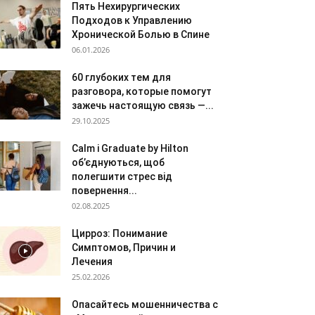
Пять Нехирургических
Подходов к Управлению
Хронической Болью в Спине
06.01.2026
60 глубоких тем для
разговора, которые помогут
зажечь настоящую связь —...
29.10.2025
Calm і Graduate by Hilton
об’єднуються, щоб
полегшити стрес від
повернення...
02.08.2025
Цирроз: Понимание
Симптомов, Причин и
Лечения
25.02.2026
Опасайтесь мошенничества с