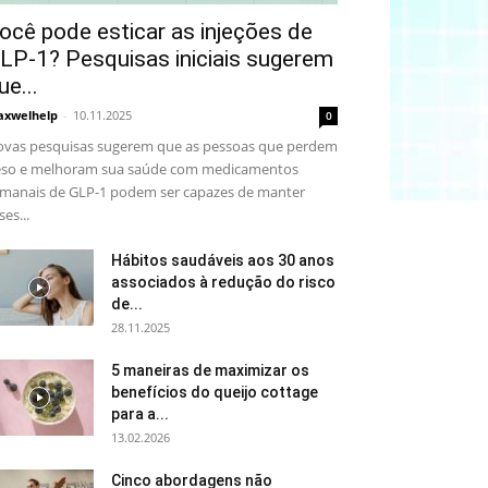
ocê pode esticar as injeções de
LP-1? Pesquisas iniciais sugerem
ue...
xwelhelp
-
10.11.2025
0
vas pesquisas sugerem que as pessoas que perdem
so e melhoram sua saúde com medicamentos
manais de GLP-1 podem ser capazes de manter
ses...
Hábitos saudáveis aos 30 anos
associados à redução do risco
de...
28.11.2025
5 maneiras de maximizar os
benefícios do queijo cottage
para a...
13.02.2026
Cinco abordagens não