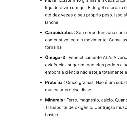
Fibra
: Existem 10 gramas em cada onça. 
líquido e vira um gel. Este gel retarda a
até dez vezes o seu próprio peso. Isso s
lanche.
Carboidratos
: Seu corpo funciona com i
combustível para o movimento. Coma-os 
fornalha.
Ômega-3
: Especificamente ALA. A vers
evidências sugerem que eles podem ajud
embora a ciência não esteja totalmente e
Proteína
: Cinco gramas. Não é um substi
muscular precisa disso.
Minerais
: Ferro, magnésio, cálcio. Qua
Transporte de oxigênio. Contração musc
básico.