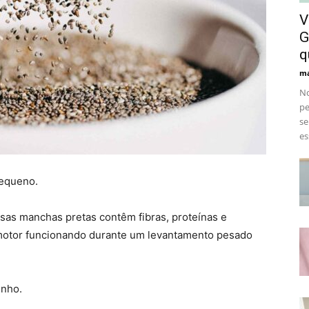
V
G
q
ma
No
pe
se
es
pequeno.
sas manchas pretas contêm fibras, proteínas e
 motor funcionando durante um levantamento pesado
enho.