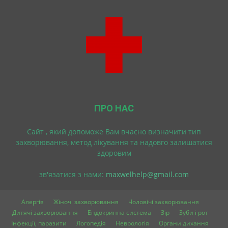
ПРО НАС
Cайт , який допоможе Вам вчасно визначити тип
захворювання, метод лікування та надовго залишатися
здоровим
зв'язатися з нами:
maxwelhelp@gmail.com
Алергія
Жіночі захворювання
Чоловічі захворювання
Дитячі захворювання
Ендокринна система
Зір
Зуби і рот
Інфекції, паразити
Логопедія
Неврологія
Органи дихання