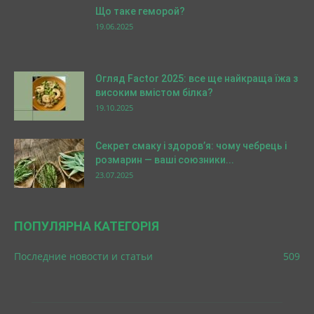
Що таке геморой?
19.06.2025
Огляд Factor 2025: все ще найкраща їжа з
високим вмістом білка?
19.10.2025
Секрет смаку і здоров’я: чому чебрець і
розмарин — ваші союзники...
23.07.2025
ПОПУЛЯРНА КАТЕГОРІЯ
Последние новости и статьи
509