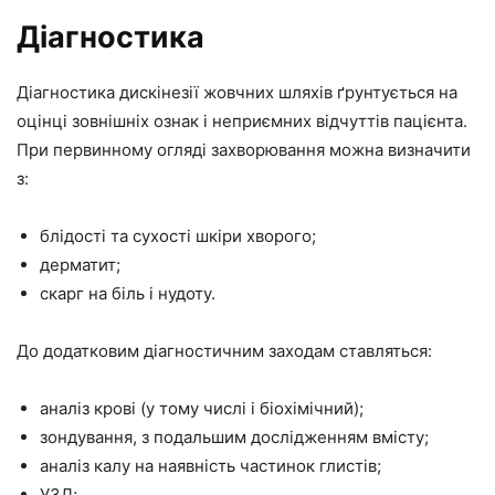
Діагностика
Діагностика дискінезії жовчних шляхів ґрунтується на
оцінці зовнішніх ознак і неприємних відчуттів пацієнта.
При первинному огляді захворювання можна визначити
з:
блідості та сухості шкіри хворого;
дерматит;
скарг на біль і нудоту.
До додатковим діагностичним заходам ставляться:
аналіз крові (у тому числі і біохімічний);
зондування, з подальшим дослідженням вмісту;
аналіз калу на наявність частинок глистів;
УЗД;