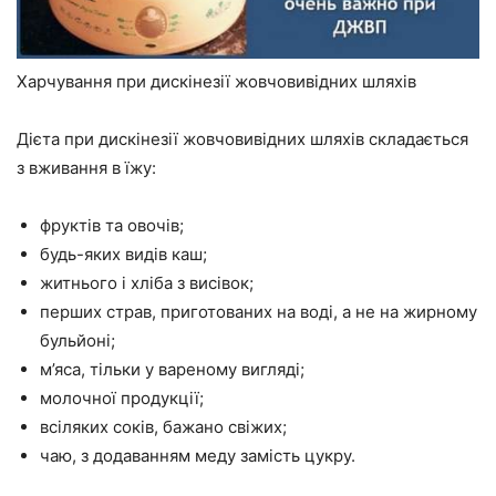
Харчування при дискінезії жовчовивідних шляхів
Дієта при дискінезії жовчовивідних шляхів складається
з вживання в їжу:
фруктів та овочів;
будь-яких видів каш;
житнього і хліба з висівок;
перших страв, приготованих на воді, а не на жирному
бульйоні;
м’яса, тільки у вареному вигляді;
молочної продукції;
всіляких соків, бажано свіжих;
чаю, з додаванням меду замість цукру.