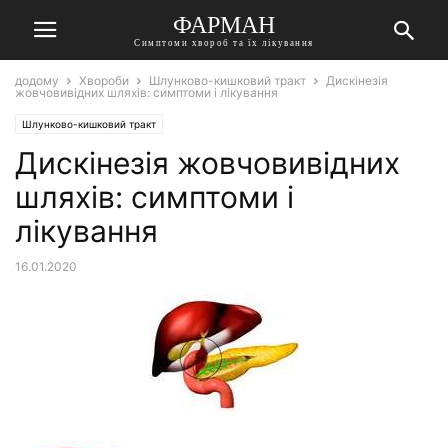
ФАРМАН
Симптоми хвороб та їх лікування
додому
Хвороби
Шлунково-кишковий тракт
Дискінезія
жовчовивідних шляхів: симптоми і лікування
Шлунково-кишковий тракт
Дискінезія жовчовивідних
шляхів: симптоми і
лікування
16.01.2020