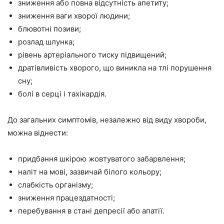
зниження або повна відсутність апетиту;
зниження ваги хворої людини;
блювотні позиви;
розлад шлунка;
рівень артеріального тиску підвищений;
дратівливість хворого, що виникла на тлі порушення
сну;
болі в серці і тахікардія.
До загальних симптомів, незалежно від виду хвороби,
можна віднести:
придбання шкірою жовтуватого забарвлення;
наліт на мові, зазвичай білого кольору;
слабкість організму;
зниження працездатності;
перебування в стані депресії або апатії.