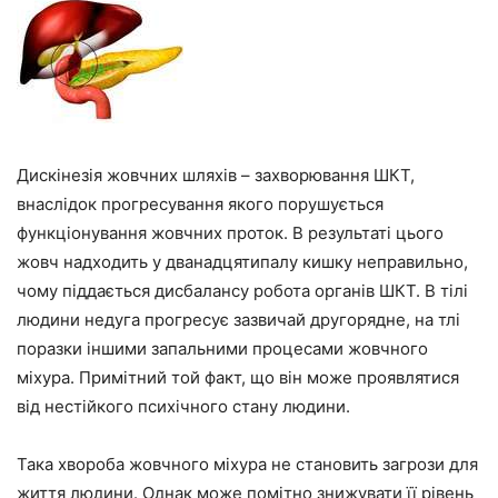
Дискінезія жовчних шляхів – захворювання ШКТ,
внаслідок прогресування якого порушується
функціонування жовчних проток. В результаті цього
жовч надходить у дванадцятипалу кишку неправильно,
чому піддається дисбалансу робота органів ШКТ. В тілі
людини недуга прогресує зазвичай другорядне, на тлі
поразки іншими запальними процесами жовчного
міхура. Примітний той факт, що він може проявлятися
від нестійкого психічного стану людини.
Така хвороба жовчного міхура не становить загрози для
життя людини. Однак може помітно знижувати її рівень