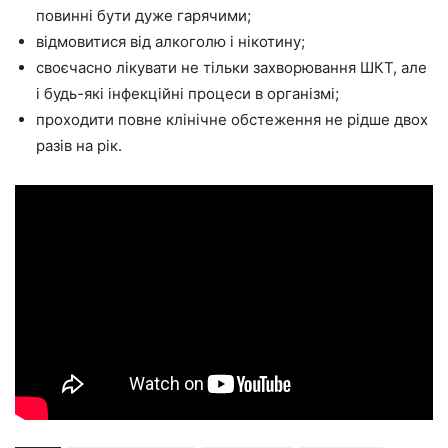
повинні бути дуже гарячими;
відмовитися від алкоголю і нікотину;
своєчасно лікувати не тільки захворювання ШКТ, але
і будь-які інфекційні процеси в організмі;
проходити повне клінічне обстеження не рідше двох
разів на рік.