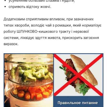
усуненням больових спазмів і нудоти;
сприяють відтоку жовчі.
Додатковим сприятливим впливом, при зазначених
типах хвороби, володіє чай з ромашки, який нормалізує
роботу ШЛУНКОВО-кишкового тракту і нервової
системи, ліквідує здуття живота, прискорить загоєння
виразок.