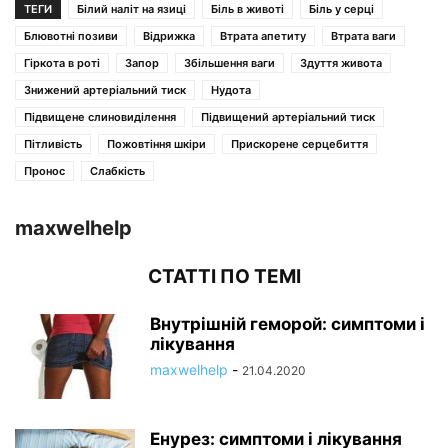
ТЕГИ
Білий наліт на язиці
Біль в животі
Біль у серці
Блювотні позиви
Відрижка
Втрата апетиту
Втрата ваги
Гіркота в роті
Запор
Збільшення ваги
Здуття живота
Знижений артеріальний тиск
Нудота
Підвищене слиновиділення
Підвищений артеріальний тиск
Пітливість
Пожовтіння шкіри
Прискорене серцебиття
Пронос
Слабкість
maxwelhelp
СТАТТІ ПО ТЕМІ
Внутрішній геморой: симптоми і
лікування
maxwelhelp
-
21.04.2020
Енурез: симптоми і лікування