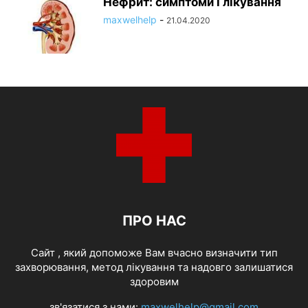
Нефрит: симптоми і лікування
maxwelhelp
-
21.04.2020
ПРО НАС
Cайт , який допоможе Вам вчасно визначити тип
захворювання, метод лікування та надовго залишатися
здоровим
зв'язатися з нами:
maxwelhelp@gmail.com