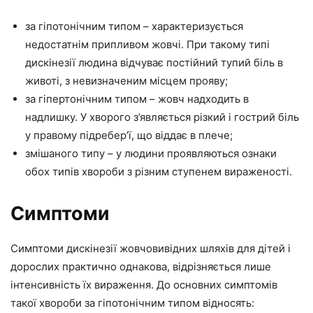
за гіпотонічним типом – характеризується
недостатнім припливом жовчі. При такому типі
дискінезії людина відчуває постійний тупий біль в
животі, з невизначеним місцем прояву;
за гіпертонічним типом – жовч надходить в
надлишку. У хворого з’являється різкий і гострий біль
у правому підребер’ї, що віддає в плече;
змішаного типу – у людини проявляються ознаки
обох типів хвороби з різним ступенем вираженості.
Симптоми
Симптоми дискінезії жовчовивідних шляхів для дітей і
дорослих практично однакова, відрізняється лише
інтенсивність їх вираження. До основних симптомів
такої хвороби за гіпотонічним типом відносять: