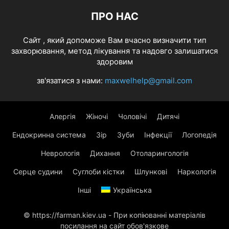
ПРО НАС
Cайт , який допоможе Вам вчасно визначити тип
захворювання, метод лікування та надовго залишатися
здоровим
зв'язатися з нами:
maxwelhelp@gmail.com
Алергія
Жіночі
Чоловічі
Дитячі
Ендокринна система
Зір
Зуби
Інфекції
Логопедія
Неврологія
Дихання
Отоларингологія
Серце судини
Суглоби кістки
Шлункові
Наркологія
Інші
Українська
© https://farman.kiev.ua - При копіюванні матеріалів
посилання на сайт обов'язкове