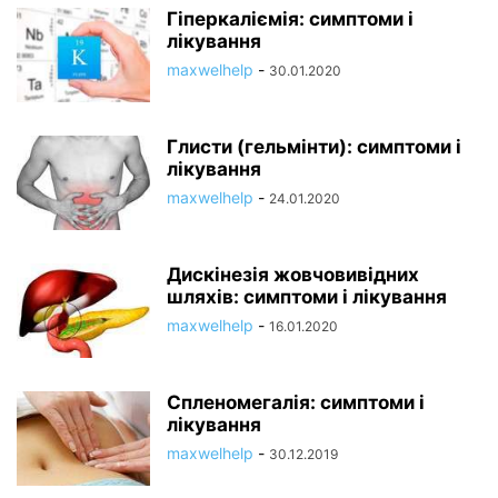
Гіперкаліємія: симптоми і
лікування
maxwelhelp
-
30.01.2020
Глисти (гельмінти): симптоми і
лікування
maxwelhelp
-
24.01.2020
Дискінезія жовчовивідних
шляхів: симптоми і лікування
maxwelhelp
-
16.01.2020
Спленомегалія: симптоми і
лікування
maxwelhelp
-
30.12.2019