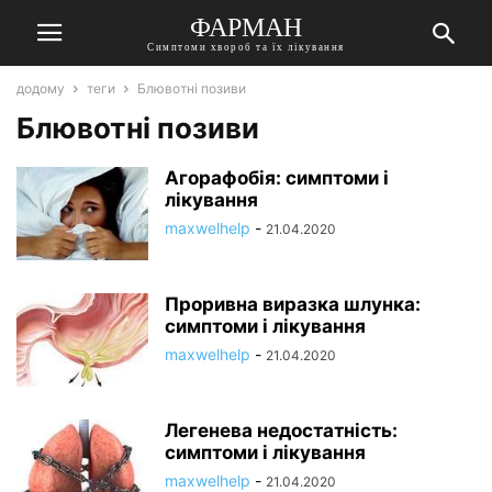
ФАРМАН
Симптоми хвороб та їх лікування
додому
теги
Блювотні позиви
Блювотні позиви
Агорафобія: симптоми і
лікування
maxwelhelp
-
21.04.2020
Проривна виразка шлунка:
симптоми і лікування
maxwelhelp
-
21.04.2020
Легенева недостатність:
симптоми і лікування
maxwelhelp
-
21.04.2020