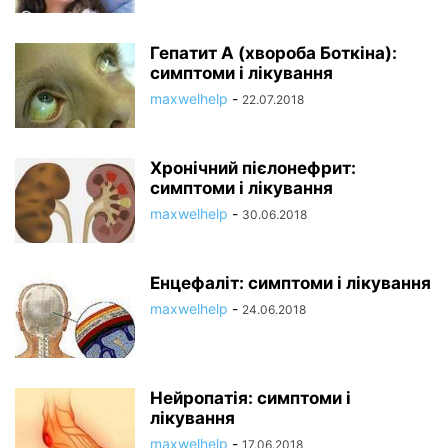
Гепатит А (хвороба Боткіна):
симптоми і лікування
maxwelhelp
-
22.07.2018
Хронічний пієлонефрит:
симптоми і лікування
maxwelhelp
-
30.06.2018
Енцефаліт: симптоми і лікування
maxwelhelp
-
24.06.2018
Нейропатія: симптоми і
лікування
maxwelhelp
-
17.06.2018