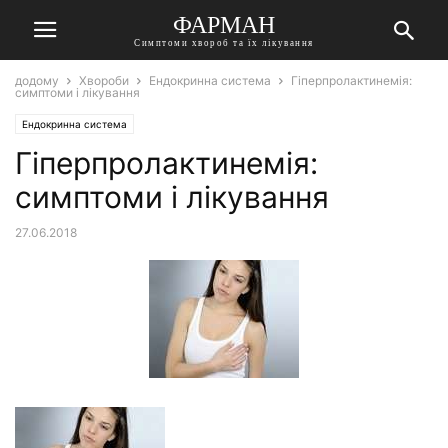
ФАРМАН
Симптоми хвороб та їх лікування
додому
Хвороби
Ендокринна система
Гіперпролактинемія:
симптоми і лікування
Ендокринна система
Гіперпролактинемія:
симптоми і лікування
27.06.2018