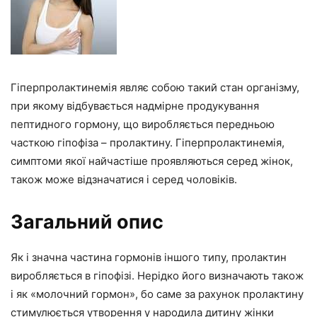
Гіперпролактинемія являє собою такий стан організму,
при якому відбувається надмірне продукування
пептидного гормону, що виробляється передньою
часткою гіпофіза – пролактину. Гіперпролактинемія,
симптоми якої найчастіше проявляються серед жінок,
також може відзначатися і серед чоловіків.
Загальний опис
Як і значна частина гормонів іншого типу, пролактин
виробляється в гіпофізі. Нерідко його визначають також
і як «молочний гормон», бо саме за рахунок пролактину
стимулюється утворення у народила дитину жінки