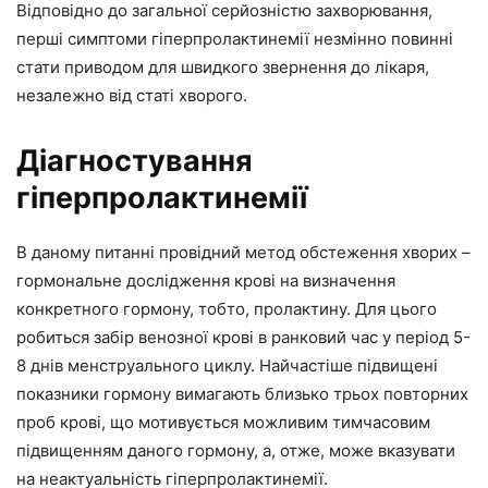
Відповідно до загальної серйозністю захворювання,
перші симптоми гіперпролактинемії незмінно повинні
стати приводом для швидкого звернення до лікаря,
незалежно від статі хворого.
Діагностування
гіперпролактинемії
В даному питанні провідний метод обстеження хворих –
гормональне дослідження крові на визначення
конкретного гормону, тобто, пролактину. Для цього
робиться забір венозної крові в ранковий час у період 5-
8 днів менструального циклу. Найчастіше підвищені
показники гормону вимагають близько трьох повторних
проб крові, що мотивується можливим тимчасовим
підвищенням даного гормону, а, отже, може вказувати
на неактуальність гіперпролактинемії.