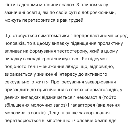
кісти і аденоми молочних залоз. З плином часу
зазначені освіти, які по своїй суті є доброякісними,
можуть перетворитися в рак грудей.
Що стосується симптоматики гіперпролактинемії серед
чоловіків, то в цьому випадку підвищення пролактину
впливає на формування тестостерону, який в цьому
випадку в складі крові знижується. Як підсумок
подібного течії – зниження лібідо, що, відповідно,
виражається у зниженні інтересу до активного
сексуального життя. Прогресування захворювання
призводить до пригнічення в яєчках сперматозоїдів, у
деяких випадках відзначається гінекомастія (тобто,
збільшення молочних залоз) і галакторея (виділення
молозива із сосків). Дещо пізніше захворювання
перетворюється в імпотенцію і чоловіче безпліддя.