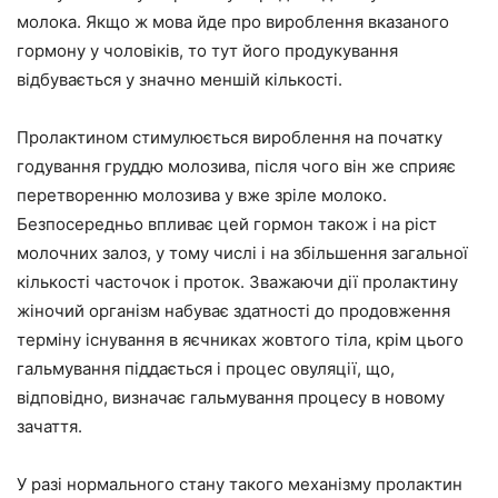
молока. Якщо ж мова йде про вироблення вказаного
гормону у чоловіків, то тут його продукування
відбувається у значно меншій кількості.
Пролактином стимулюється вироблення на початку
годування груддю молозива, після чого він же сприяє
перетворенню молозива у вже зріле молоко.
Безпосередньо впливає цей гормон також і на ріст
молочних залоз, у тому числі і на збільшення загальної
кількості часточок і проток. Зважаючи дії пролактину
жіночий організм набуває здатності до продовження
терміну існування в яєчниках жовтого тіла, крім цього
гальмування піддається і процес овуляції, що,
відповідно, визначає гальмування процесу в новому
зачаття.
У разі нормального стану такого механізму пролактин