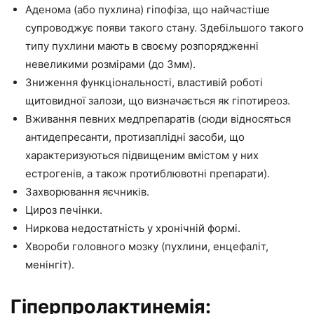
Аденома (або пухлина) гіпофіза, що найчастіше
супроводжує появи такого стану. Здебільшого такого
типу пухлини мають в своєму розпорядженні
невеликими розмірами (до 3мм).
Зниження функціональності, властивій роботі
щитовидної залози, що визначається як гіпотиреоз.
Вживання певних медпрепаратів (сюди відносяться
антидепресанти, протизаплідні засоби, що
характеризуються підвищеним вмістом у них
естрогенів, а також протиблювотні препарати).
Захворювання яєчників.
Цироз печінки.
Ниркова недостатність у хронічній формі.
Хвороби головного мозку (пухлини, енцефаліт,
менінгіт).
Гіперпролактинемія: