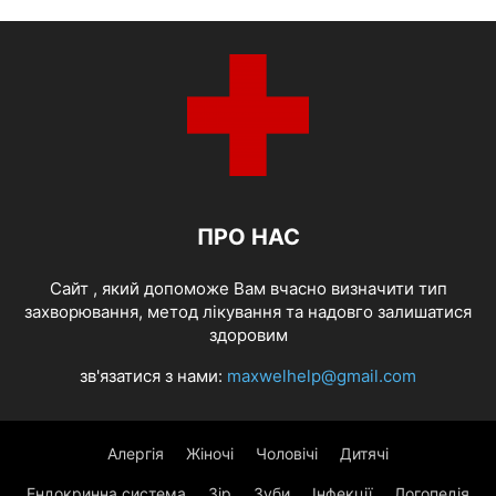
ПРО НАС
Cайт , який допоможе Вам вчасно визначити тип
захворювання, метод лікування та надовго залишатися
здоровим
зв'язатися з нами:
maxwelhelp@gmail.com
Алергія
Жіночі
Чоловічі
Дитячі
Ендокринна система
Зір
Зуби
Інфекції
Логопедія