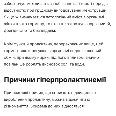
забезпечує можливість запобігання вагітності поряд з
відсутністю при грудному вигодовуванні менструацій.
Якщо ж визначається патологічний вміст в організмі
жінки цього гормону, то стан це загрожує аноргазмией,
фригідністю та безпліддям.
Крім функцій пролактину, перерахованих вище, цей
гормон також регулює в організмі водно-сольовий
обмін, при якому нирки, під його впливом, значно
повільніше роблять висновок солі та води.
Причини гіперпролактинемії
При розгляді причин, що сприяють підвищеного
вироблення пролактину, можна відзначити їх
різноманіття. Зокрема до них відносяться: