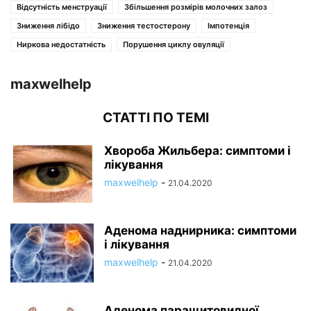
Відсутність менструації
Збільшення розмірів молочних залоз
Зниження лібідо
Зниження тестостерону
Імпотенція
Ниркова недостатність
Порушення циклу овуляції
maxwelhelp
СТАТТІ ПО ТЕМІ
Хвороба Жильбера: симптоми і
лікування
maxwelhelp
-
21.04.2020
Аденома наднирника: симптоми
і лікування
maxwelhelp
-
21.04.2020
Аденома паращитовидної