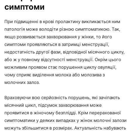
симптоми
При підвищенні в крові пролактину викликається ним
патологія може володіти різною симптоматикою. Так,
якщо розвивається захворювання у жінки, то його
симптоми проявляються в затримці менструації,
недостатність другої фази, відповідної місячного циклу,
або ж у повному відсутності менструації. Окрім цього
можливим проявом стає порушення циклу овуляції,
чому сприяє виділення молока або молозива з
молочних залоз.
Враховуючи всю серйозність порушень, які зачіпають
місячний цикл, підсумок захворювання може
проявитися в жіночому безплідді. Крім перерахованої
симптоматики у деяких випадках у жінок молочні залози
можуть збільшитися в розмірах. Актуальність набувають