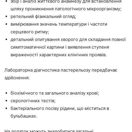
збір і аналіз життєвого анамнезу для встановлення
шляху проникнення патологічного мікроорганізму;
ретельний фізикальний огляд;
вимірювання значень температури і частоти
серцевого ритму;
детальний опитування хворого для складання повної
симптоматичної картини і виявлення ступеня
вираженості характерних клінічних проявів.
Лабораторна діагностика пастерельозу передбачає
здійснення:
біохімічного та загального аналізу крові;
серологічних тестів;
бактеріального посіву рідини, що міститься в
бульбашках.
На додаток можуть знадобитися загальні