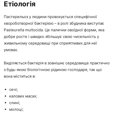
Етіологія
Пастерельоз у людини провокується специфічної
хвороботворної бактерією – в ролі збудника виступає
Pasteurella multocida. Це палички овоїдної форми, яка
добре росте і швидко збільшує свою чисельність у
живильному середовищі при сприятливих для неї
умовах.
Виділяється бактерія в зовнішнє середовище практично
з будь-якою біологічною рідиною господаря, так що
вона міститься в:
сечі;
калових масах;
слині;
молоці;