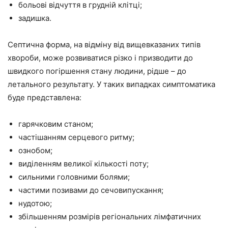
больові відчуття в грудній клітці;
задишка.
Септична форма, на відміну від вищевказаних типів
хвороби, може розвиватися різко і призводити до
швидкого погіршення стану людини, рідше – до
летального результату. У таких випадках симптоматика
буде представлена:
гарячковим станом;
частішанням серцевого ритму;
ознобом;
виділенням великої кількості поту;
сильними головними болями;
частими позивами до сечовипускання;
нудотою;
збільшенням розмірів регіональних лімфатичних