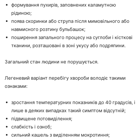
формування пухирів, заповнених каламутною
рідиною;
поява скоринки або струпа після мимовільного або
навмисного розтину бульбашок;
поширення запального процесу на суглоби і кісткові
тканини, розташовані в зоні укусу або подряпини.
Загальний стан людини не порушується.
Легеневий варіант перебігу хвороби володіє такими
ознаками:
зростання температурних показників до 40 градусів, і
лише в деяких випадках такий симптом відсутній;
підвищене потовиділення;
слабкість і озноб;
сильний кашель з виділенням мокротиння;