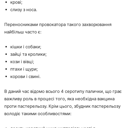
крові;
слизу з носа.
Переносниками провокатора такого захворювання
найбільш часто є:
кішки і собаки;
зайці та кролики;
кози і вівці;
птахи і щури;
корови і свині.
В даний час відомо всього 4 серотипу палички, що грає
важливу роль в процесі того, яка необхідна вакцина
проти пастерельозу. Крім цього, збудник пастерельозу
володіє такими особливостями: