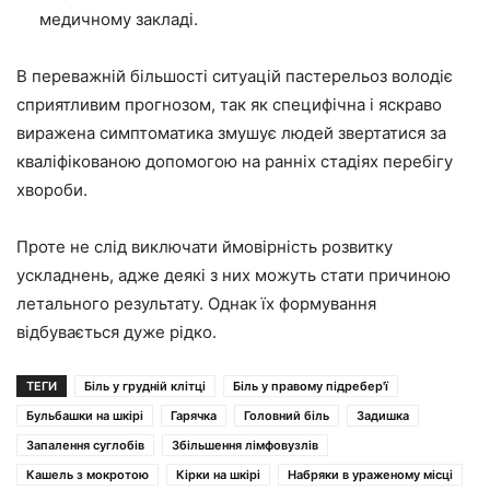
медичному закладі.
В переважній більшості ситуацій пастерельоз володіє
сприятливим прогнозом, так як специфічна і яскраво
виражена симптоматика змушує людей звертатися за
кваліфікованою допомогою на ранніх стадіях перебігу
хвороби.
Проте не слід виключати ймовірність розвитку
ускладнень, адже деякі з них можуть стати причиною
летального результату. Однак їх формування
відбувається дуже рідко.
ТЕГИ
Біль у грудній клітці
Біль у правому підребер'ї
Бульбашки на шкірі
Гарячка
Головний біль
Задишка
Запалення суглобів
Збільшення лімфовузлів
Кашель з мокротою
Кірки на шкірі
Набряки в ураженому місці