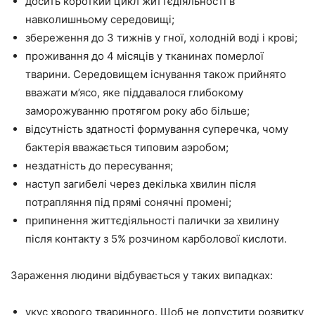
досить короткий цикл життєдіяльності в
навколишньому середовищі;
збереження до 3 тижнів у гної, холодній воді і крові;
проживання до 4 місяців у тканинах померлої
тварини. Середовищем існування також прийнято
вважати м’ясо, яке піддавалося глибокому
заморожуванню протягом року або більше;
відсутність здатності формування суперечка, чому
бактерія вважається типовим аэробом;
нездатність до пересування;
наступ загибелі через декілька хвилин після
потрапляння під прямі сонячні промені;
припинення життєдіяльності палички за хвилину
після контакту з 5% розчином карболової кислоти.
Зараження людини відбувається у таких випадках:
укус хворого тваринного. Щоб не допустити розвитку