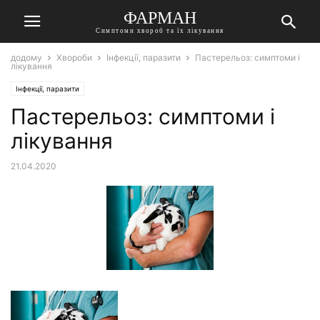
ФАРМАН
Симптоми хвороб та їх лікування
додому
Хвороби
Інфекції, паразити
Пастерельоз: симптоми і
лікування
Інфекції, паразити
Пастерельоз: симптоми і
лікування
21.04.2020