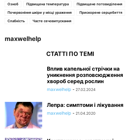
Озноб
Підвищена температура
Підвищене потовиділення
Почервоніння шкіри у місці ураження
Прискорене серцебиття
Слабкість
Часте сечовипускання
maxwelhelp
СТАТТІ ПО ТЕМІ
Вплив капельної стрічки на
уникнення розповсюдження
хвороб серед рослин
maxwelhelp
-
27.02.2024
Лепра: симптоми і лікування
maxwelhelp
-
21.04.2020