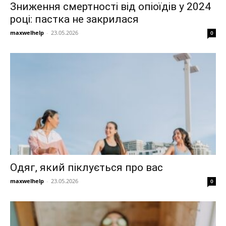
Зниження смертності від опіоїдів у 2024
році: пастка не закрилася
maxwelhelp
-
23.05.2026
0
Одяг, який піклується про вас
maxwelhelp
-
23.05.2026
0