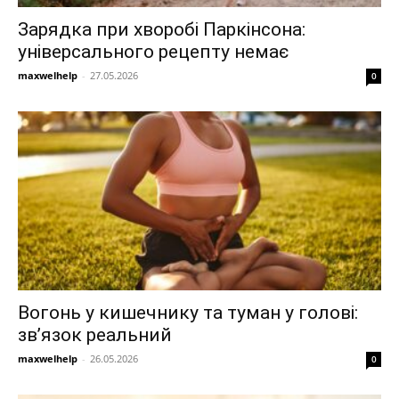
Зарядка при хворобі Паркінсона:
універсального рецепту немає
maxwelhelp
-
27.05.2026
0
Вогонь у кишечнику та туман у голові:
зв’язок реальний
maxwelhelp
-
26.05.2026
0