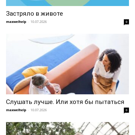
Застряло в животе
maxwelhelp
-
10.07.2026
0
Слушать лучше. Или хотя бы пытаться
maxwelhelp
-
10.07.2026
0