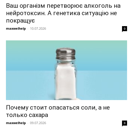
Ваш організм перетворює алкоголь на
нейротоксин. А генетика ситуацію не
покращує
maxwelhelp
-
10.07.2026
0
Почему стоит опасаться соли, а не
только сахара
maxwelhelp
-
09.07.2026
0