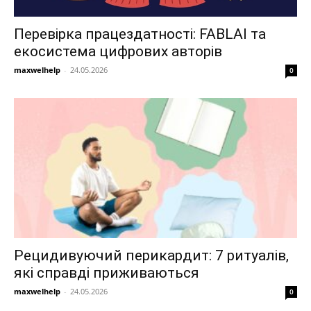
Перевірка працездатності: FABLAI та
екосистема цифрових авторів
maxwelhelp
-
24.05.2026
0
Рецидивуючий перикардит: 7 ритуалів,
які справді приживаються
maxwelhelp
-
24.05.2026
0