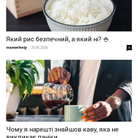
Який рис безпечний, а який ні? 🍚
maxwelhelp
-
25.05.2026
0
Чому я нарешті знайшов каву, яка не
викликає паніки