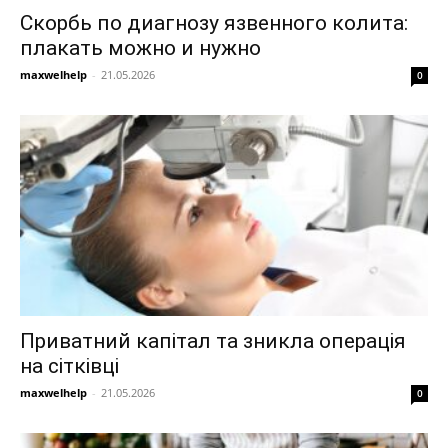
Скорбь по диагнозу язвенного колита:
плакать можно и нужно
maxwelhelp
-
21.05.2026
0
Приватний капітал та зникла операція
на сітківці
maxwelhelp
-
21.05.2026
0