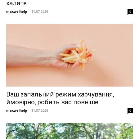
халате
maxwelhelp
-
11.07.2026
0
Ваш запальний режим харчування,
ймовірно, робить вас повніше
maxwelhelp
-
11.07.2026
0