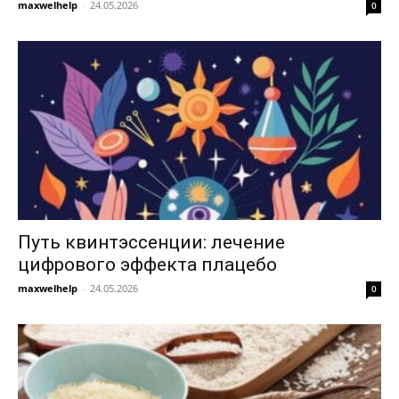
maxwelhelp
-
24.05.2026
0
Путь квинтэссенции: лечение
цифрового эффекта плацебо
maxwelhelp
-
24.05.2026
0