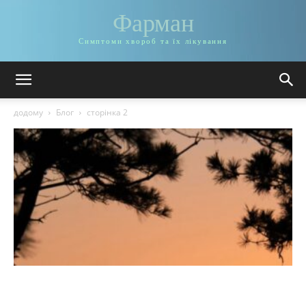
Фарман
Симптоми хвороб та їх лікування
додому
Блог
сторінка 2