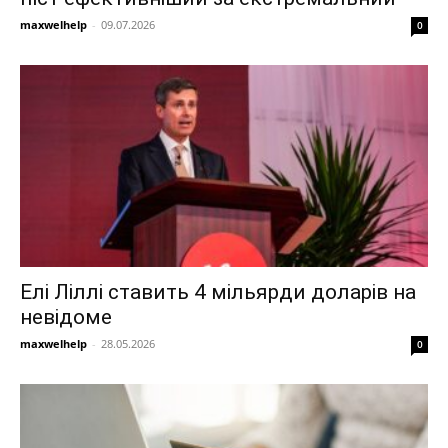
maxwelhelp
-
09.07.2026
0
Елі Ліллі ставить 4 мільярди доларів на
невідоме
maxwelhelp
-
28.05.2026
0