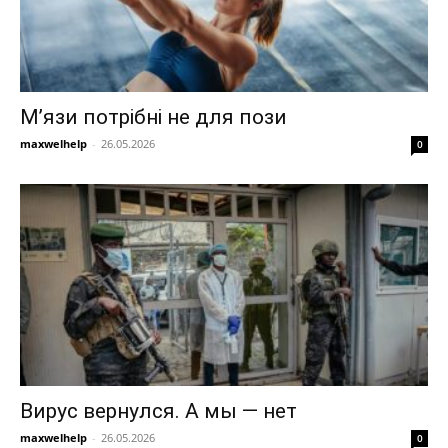
М’язи потрібні не для пози
maxwelhelp
-
26.05.2026
0
Вирус вернулся. А мы — нет
maxwelhelp
-
26.05.2026
0