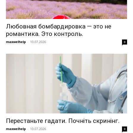
Любовная бомбардировка — это не
романтика. Это контроль.
maxwelhelp
-
10.07.2026
0
Перестаньте гадати. Почніть скринінг.
maxwelhelp
-
10.07.2026
0