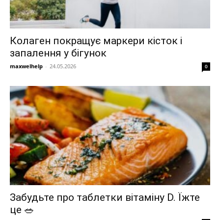
Колаген покращує маркери кісток і
запалення у бігунок
maxwelhelp
-
24.05.2026
0
Забудьте про таблетки вітаміну D. Їжте
це 🥗