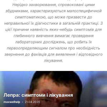
Нерідко захворювання, спровоковані цими
збудниками, характеризуються малоспецифичной
симптоматикою, що може призвести до
неправильної їх діагностики в загальній практиці. З
цієї причини наявність яких-небудь симптомів для
глибинного вивчення вимагає проведення
лабораторних досліджень, що робить їх
первоопределяющим сигналом про необхідність
Вплив капельної стрічки на уникнення
звернення до фахівців для виявлення і відповідного
розповсюдження хвороб серед рослин
лікування.
maxwelhelp
-
27.02.2024
Лепра: симптоми і лікування
maxwelhelp
-
21.04.2020