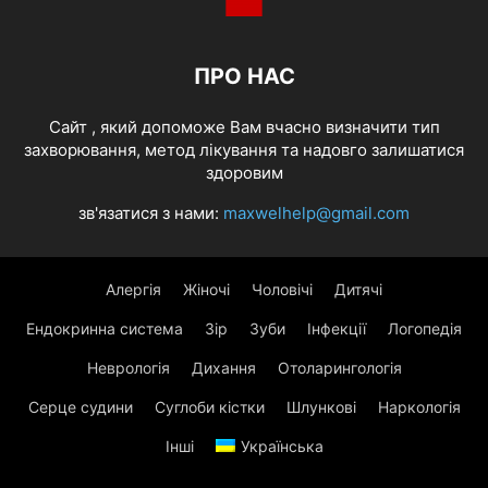
ПРО НАС
Cайт , який допоможе Вам вчасно визначити тип
захворювання, метод лікування та надовго залишатися
здоровим
зв'язатися з нами:
maxwelhelp@gmail.com
Алергія
Жіночі
Чоловічі
Дитячі
Ендокринна система
Зір
Зуби
Інфекції
Логопедія
Неврологія
Дихання
Отоларингологія
Серце судини
Суглоби кістки
Шлункові
Наркологія
Інші
Українська