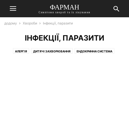
ФАРМАН
Симптоми хвороб та їх лікування
додому
Хвороби
Інфекції, паразити
ІНФЕКЦІЇ, ПАРАЗИТИ
АЛЕРГІЯ
ДИТЯЧІ ЗАХВОРЮВАННЯ
ЕНДОКРИННА СИСТЕМА
ЖІНОЧІ ЗАХВОРЮВАННЯ
ЗІР
ЗУБИ І РОТ
ІНФЕКЦІЇ, ПАРАЗИТИ
ІНШІ ЗАХВОРЮВАННЯ І СТАНИ
ЛОГОПЕДІЯ
НАРКОЛОГІЯ
НЕВРОЛОГІЯ
ОРГАНИ ДИХАННЯ
ОТОЛАРИНГОЛОГІЯ
СЕРЦЕ І СУДИНИ
СУГЛОБИ, КІСТКИ
ЧОЛОВІЧІ ЗАХВОРЮВАННЯ
ШЛУНКОВО-КИШКОВИЙ ТРАКТ