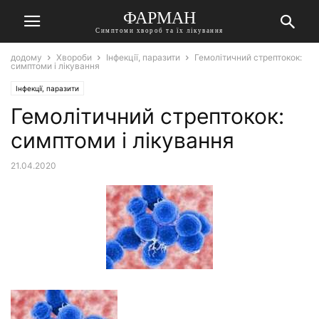
ФАРМАН
Симптоми хвороб та їх лікування
додому
Хвороби
Інфекції, паразити
Гемолітичний стрептокок:
симптоми і лікування
Інфекції, паразити
Гемолітичний стрептокок:
симптоми і лікування
21.04.2020