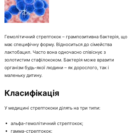
Гемолітичний стрептокок – грампозитивна бактерія, що
має специфічну форму. Відноситься до сімейства
лактобацил. Часто вона одночасно співіснує з
золотистим стафілококом. Бактерія може вразити
організм будь-якої людини – як дорослого, так і
маленьку дитину.
Класифікація
У медицині стрептококи ділять на три типи:
альфа-гемолітичний стрептокок;
гамма-стрептокок;