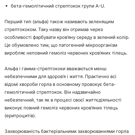
бета-гемолітичний стрептокок групи А-U.
Перший тип (альфа) також називають зеленящим
стрептококом. Таку назву він отримав через
особливості фарбувати кров’яну середу в зелений колір.
Це обумовлено тим, що патогенний мікроорганізм
виробляє неповний гемоліз червоних кров’яних тілець.
Альфа і гамма-стрептококи вважаються менш
небезпечними для здоров’я і життя. Практично всі
відомі хвороби горла в основному провокує бета-
гемолітичний стрептокок. Він надзвичайно
небезпечний, так як в процесі своєї життєдіяльності
виконує повний гемоліз червоних кров’яних тілець
(еритроцитів).
Захворюваність бактеріальними захворюваннями горла