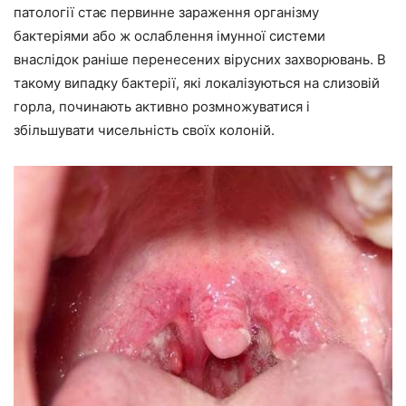
патології стає первинне зараження організму
бактеріями або ж ослаблення імунної системи
внаслідок раніше перенесених вірусних захворювань. В
такому випадку бактерії, які локалізуються на слизовій
горла, починають активно розмножуватися і
збільшувати чисельність своїх колоній.