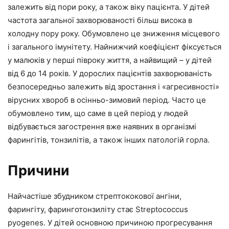
залежить від пори року, а також віку пацієнта. У дітей
частота загальної захворюваності більш висока в
холодну пору року. Обумовлено це зниження місцевого
і загального імунітету. Найнижчий коефіцієнт фіксується
у малюків у перші півроку життя, а найвищий – у дітей
від 6 до 14 років. У дорослих пацієнтів захворюваність
безпосередньо залежить від зростання і «агресивності»
вірусних хвороб в осінньо-зимовий період. Часто це
обумовлено тим, що саме в цей період у людей
відбувається загострення вже наявних в організмі
фарингітів, тонзилітів, а також інших патологій горла.
Причини
Найчастіше збудником стрептококової ангіни,
фарингіту, фаринготонзиліту стає Streptococcus
pyogenes. У дітей основною причиною прогресування