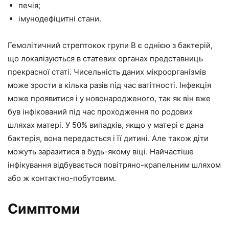
печія;
імунодефіцитні стани.
Гемолітичний стрептокок групи В є однією з бактерій,
що локалізуються в статевих органах представниць
прекрасної статі. Чисельність даних мікроорганізмів
може зрости в кілька разів під час вагітності. Інфекція
може проявитися і у новонародженого, так як він вже
був інфікований під час проходження по родових
шляхах матері. У 50% випадків, якщо у матері є дана
бактерія, вона передасться і її дитині. Але також діти
можуть заразитися в будь-якому віці. Найчастіше
інфікування відбувається повітряно-крапельним шляхом
або ж контактно-побутовим.
Симптоми