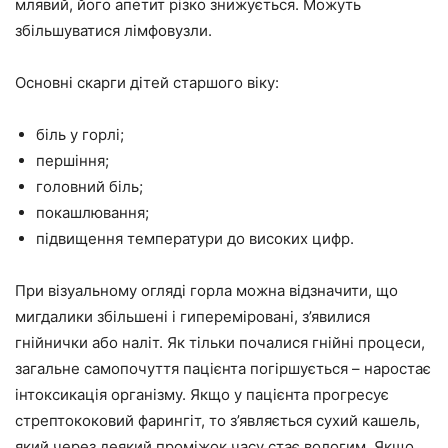
млявий, його апетит різко знижується. Можуть
збільшуватися лімфовузли.
Основні скарги дітей старшого віку:
біль у горлі;
першіння;
головний біль;
покашлювання;
підвищення температури до високих цифр.
При візуальному огляді горла можна відзначити, що
мигдалики збільшені і гипереміровані, з’явилися
гнійнички або наліт. Як тільки почалися гнійні процеси,
загальне самопочуття пацієнта погіршується – наростає
інтоксикація організму. Якщо у пацієнта прогресує
стрептококовий фарингіт, то з’являється сухий кашель,
який через деякий проміжок часу стає вологим. Якщо