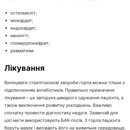
остеомієліт;
міокардит;
ендокардит;
менінгіт;
гломерулонефрит;
ревматизм.
Лікування
Вилікувати стрептококові хвороби горла можна тільки з
підключенням антибіотиків. Правильно призначене
лікування – це запорука швидкого одужання пацієнта, а
також виключення розвитку ускладнень. Важливо
спочатку провести діагностику недуги. Зазвичай для
цієї мети використовують БАК-посів. З горла пацієнта
беруть мазок і висівають його на живильне середовище,