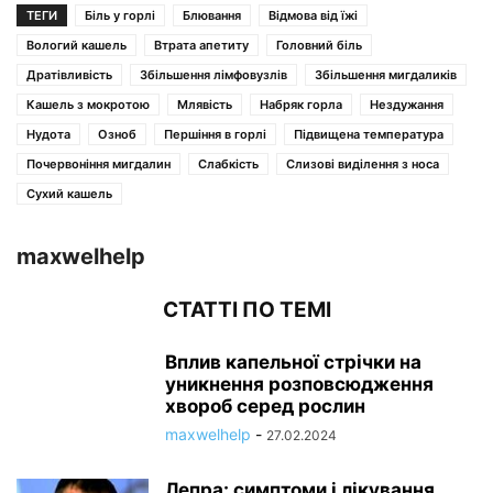
ТЕГИ
Біль у горлі
Блювання
Відмова від їжі
Вологий кашель
Втрата апетиту
Головний біль
Дратівливість
Збільшення лімфовузлів
Збільшення мигдаликів
Кашель з мокротою
Млявість
Набряк горла
Нездужання
Нудота
Озноб
Першіння в горлі
Підвищена температура
Почервоніння мигдалин
Слабкість
Слизові виділення з носа
Сухий кашель
maxwelhelp
СТАТТІ ПО ТЕМІ
Вплив капельної стрічки на
уникнення розповсюдження
хвороб серед рослин
maxwelhelp
-
27.02.2024
Лепра: симптоми і лікування