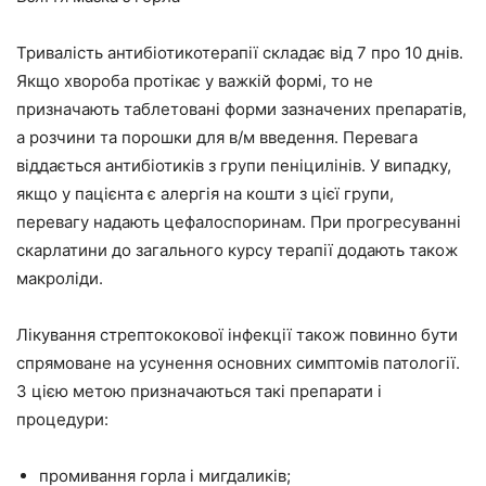
Тривалість антибіотикотерапії складає від 7 про 10 днів.
Якщо хвороба протікає у важкій формі, то не
призначають таблетовані форми зазначених препаратів,
а розчини та порошки для в/м введення. Перевага
віддається антибіотиків з групи пеніцилінів. У випадку,
якщо у пацієнта є алергія на кошти з цієї групи,
перевагу надають цефалоспоринам. При прогресуванні
скарлатини до загального курсу терапії додають також
макроліди.
Лікування стрептококової інфекції також повинно бути
спрямоване на усунення основних симптомів патології.
З цією метою призначаються такі препарати і
процедури:
промивання горла і мигдаликів;