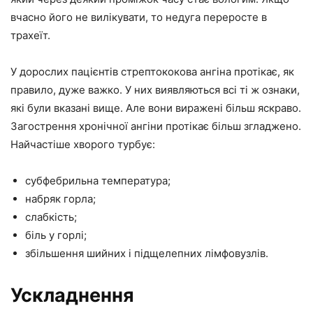
вчасно його не вилікувати, то недуга переросте в
трахеїт.
У дорослих пацієнтів стрептококова ангіна протікає, як
правило, дуже важко. У них виявляються всі ті ж ознаки,
які були вказані вище. Але вони виражені більш яскраво.
Загострення хронічної ангіни протікає більш згладжено.
Найчастіше хворого турбує:
субфебрильна температура;
набряк горла;
слабкість;
біль у горлі;
збільшення шийних і підщелепних лімфовузлів.
Ускладнення