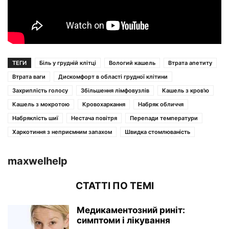
ТЕГИ
Біль у грудній клітці
Вологий кашель
Втрата апетиту
Втрата ваги
Дискомфорт в області грудної клітини
Захриплість голосу
Збільшення лімфовузлів
Кашель з кров'ю
Кашель з мокротою
Кровохаркання
Набряк обличчя
Набряклість шиї
Нестача повітря
Перепади температури
Харкотиння з неприємним запахом
Швидка стомлюваність
maxwelhelp
СТАТТІ ПО ТЕМІ
Медикаментозний риніт:
симптоми і лікування