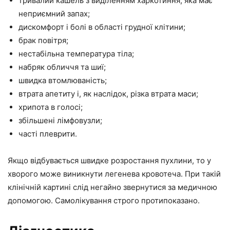
тривалий кашель з виділенням харкотиння, яка має
неприємний запах;
дискомфорт і болі в області грудної клітини;
брак повітря;
нестабільна температура тіла;
набряк обличчя та шиї;
швидка втомлюваність;
втрата апетиту і, як наслідок, різка втрата маси;
хрипота в голосі;
збільшені лімфовузли;
часті плеврити.
Якщо відбувається швидке розростання пухлини, то у
хворого може виникнути легенева кровотеча. При такій
клінічній картині слід негайно звернутися за медичною
допомогою. Самолікування строго протипоказано.