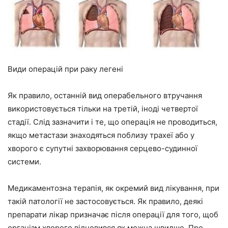
Види операцій при раку легені
Як правило, останній вид операбельного втручання
використовується тільки на третій, іноді четвертої
стадії. Слід зазначити і те, що операція не проводиться,
якщо метастази знаходяться поблизу трахеї або у
хворого є супутні захворювання серцево-судинної
системи.
Медикаментозна терапія, як окремий вид лікування, при
такій патології не застосовується. Як правило, деякі
препарати лікар призначає після операції для того, щоб
організм хворого відновився як можна швидше. Про