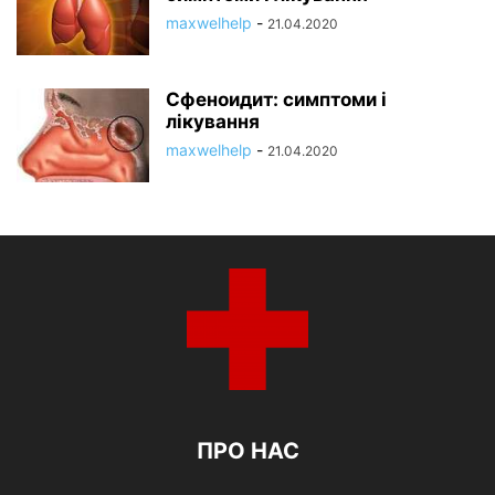
maxwelhelp
-
21.04.2020
Сфеноидит: симптоми і
лікування
maxwelhelp
-
21.04.2020
ПРО НАС