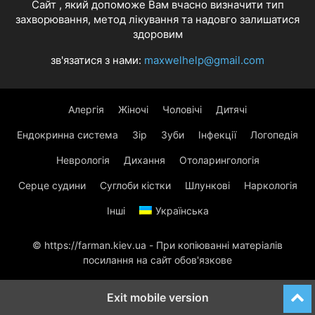
Cайт , який допоможе Вам вчасно визначити тип
захворювання, метод лікування та надовго залишатися
здоровим
зв'язатися з нами:
maxwelhelp@gmail.com
Алергія
Жіночі
Чоловічі
Дитячі
Ендокринна система
Зір
Зуби
Інфекції
Логопедія
Неврологія
Дихання
Отоларингологія
Серце судини
Суглоби кістки
Шлункові
Наркологія
Інші
Українська
© https://farman.kiev.ua - При копіюванні матеріалів
посилання на сайт обов'язкове
Exit mobile version