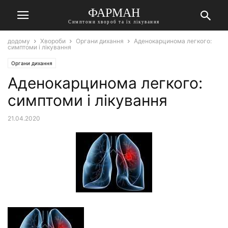
ФАРМАН
Симптоми хвороб та їх лікування
додому
Хвороби
Органи дихання
Аденокарцинома легкого:
симптоми і лікування
Органи дихання
Аденокарцинома легкого:
симптоми і лікування
21.04.2020