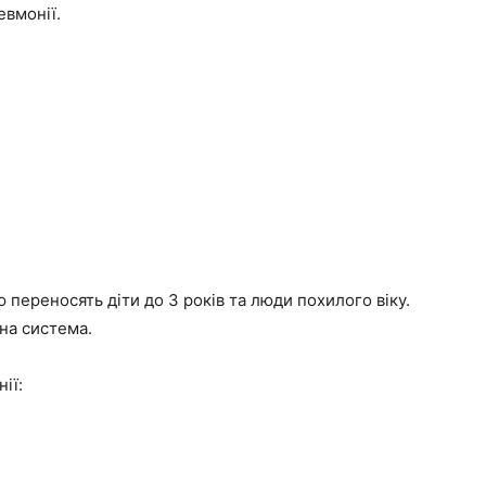
евмонії.
переносять діти до 3 років та люди похилого віку.
на система.
ії: