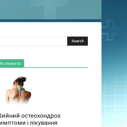
Як лікувати
ийний остеохондроз:
имптоми і лікування