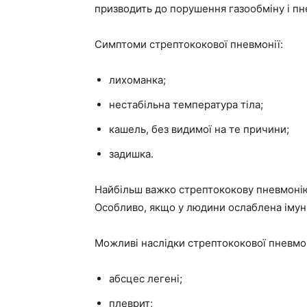
призводить до порушення газообміну і пн
Симптоми стрептококової пневмонії:
лихоманка;
нестабільна температура тіла;
кашель, без видимої на те причини;
задишка.
Найбільш важко стрептококову пневмонію 
Особливо, якщо у людини ослаблена імун
Можливі наслідки стрептококової пневмон
абсцес легені;
плеврит;