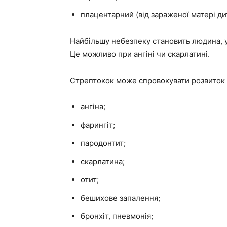
плацентарний (від зараженої матері дит
Найбільшу небезпеку становить людина, у
Це можливо при ангіні чи скарлатині.
Стрептокок може спровокувати розвиток 
ангіна;
фарингіт;
пародонтит;
скарлатина;
отит;
бешихове запалення;
бронхіт, пневмонія;