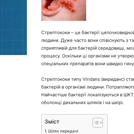
Стрептококи – це бактерії цепочковидно
людини. Дуже часто вони співіснують з та
сприятливій для бактерій середовищі, мо
процесу. Оскільки ці організми не утворю
спеціальних препаратів вони швидко гину
Стрептококи типу Viridans (вириданс) ста
бактерій в організмі людини. Потрапляють
Найчастіше бактерії локалізуються в ШКТ,
оболонці дихальних шляхів і на шкірі.
Зміст
Шлях передачі