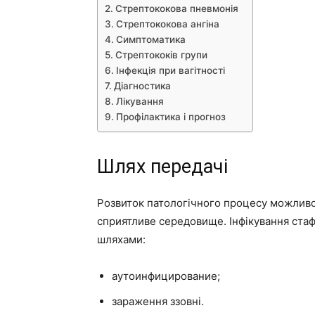
Стрептококова пневмонія
Стрептококова ангіна
Симптоматика
Стрептококів групи
Інфекція при вагітності
Діагностика
Лікування
Профілактика і прогноз
Шлях передачі
Розвиток патологічного процесу можливо
сприятливе середовище. Інфікування ста
шляхами:
аутоинфицирование;
зараження ззовні.