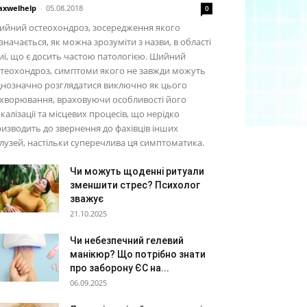
xwelhelp
-
05.08.2018
0
ийний остеохондроз, зосередження якого
значається, як можна зрозуміти з назви, в області
ї, що є досить частою патологією. Шийний
теохондроз, симптоми якого не завжди можуть
нозначно розглядатися виключно як цього
хворювання, враховуючи особливості його
калізації та місцевих процесів, що нерідко
изводить до звернення до фахівців інших
лузей, настільки суперечлива ця симптоматика.
Чи можуть щоденні ритуали
зменшити стрес? Психолог
зважує
21.10.2025
Чи небезпечний гелевий
манікюр? Що потрібно знати
про заборону ЄС на...
06.09.2025