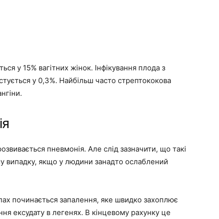
ься у 15% вагітних жінок. Інфікування плода з
стується у 0,3%. Найбільш часто стрептококова
нгіни.
ія
розвивається пневмонія. Але слід зазначити, що такі
му випадку, якщо у людини занадто ослаблений
олах починається запалення, яке швидко захоплює
ння ексудату в легенях. В кінцевому рахунку це