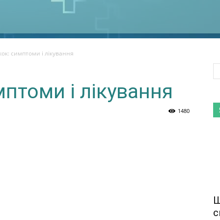
ок: симптоми і лікування
мптоми і лікування
1480
Ш
с