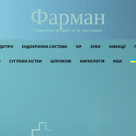
Фарман
Симптоми хвороб та їх лікування
ДИТЯЧІ
ЕНДОКРИННА СИСТЕМА
ЗІР
ЗУБИ
ІНФЕКЦІЇ
И
СУГЛОБИ КІСТКИ
ШЛУНКОВІ
НАРКОЛОГІЯ
ІНШІ