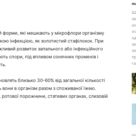
ma
Ш
за
ши
ос
й форми, які мешкають у мікрофлори організму
од
кою інфекцією, як золотистий стафілокок. При
за
жливий розвиток запального або інфекційного
ло
ють спори, під впливом сонячних променів і
пр
га
ть.
новлять близько 30-60% від загальної кількості
 вони в організм разом з споживаної їжею.
 ротової порожнини, статевих органах, слизовій