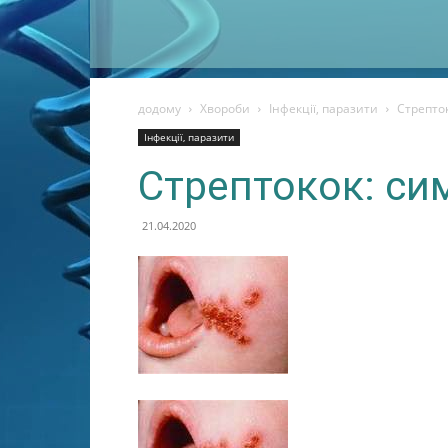
додому
Хвороби
Інфекції, паразити
Стрепток
Інфекції, паразити
Стрептокок: си
21.04.2020