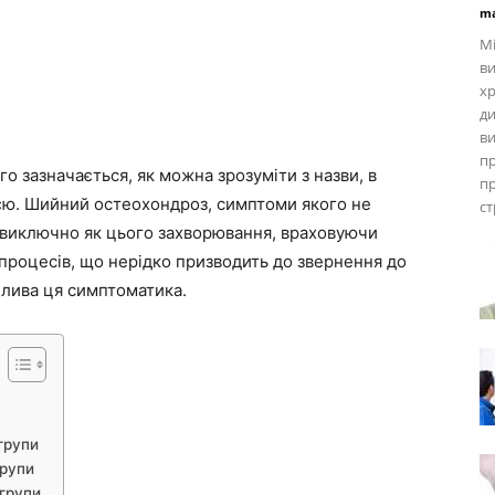
ma
М
ви
х
ди
в
пр
 зазначається, як можна зрозуміти з назви, в
пр
ією. Шийний остеохондроз, симптоми якого не
ст
виключно як цього захворювання, враховуючи
 процесів, що нерідко призводить до звернення до
члива ця симптоматика.
групи
групи
групи