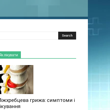
Як лікувати
іжхребцева грижа: симптоми і
ікування