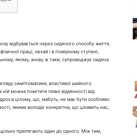
зу відбувається через сидячого способу життя,
ізичної праці, нехай і в помірному ступені,
ьному, якому, знову ж таки, супроводжує сидяча
озгляду симптоматики, властивої шийного
 ній можна помітити певні відмінності від
роз в цілому, що, мабуть, не має бути особливо
ості, якими володіє конкретна, що цікавить нас,
 щільно прилягають один до одного. Між тим,