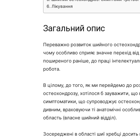
Лікування
Загальний опис
Переважно розвиток шийного остеохондро
чому особливо сприяє значне перехід від ф
поширеного раніше, до праці інтелектуал
робота.
В цілому, до того, як ми перейдемо до р
остеохондрозу, хотілося б зауважити, що в
симптоматики, що супроводжує остеохонд
дивним, враховуючи ті анатомічні особлив
область (власне шийний відділ).
Зосереджені в області шиї хребці досить