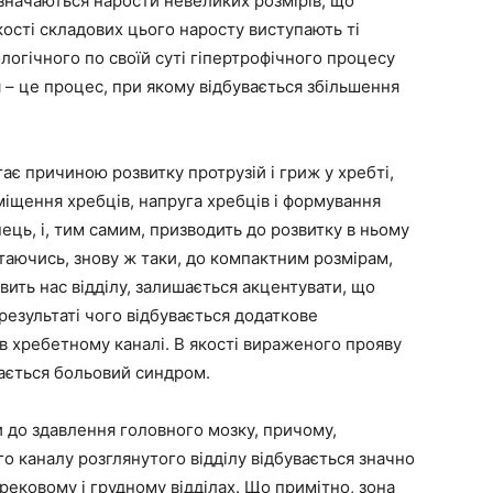
изначаються нарости невеликих розмірів, що
кості складових цього наросту виступають ті
логічного по своїй суті гіпертрофічного процесу
я – це процес, при якому відбувається збільшення
ає причиною розвитку протрузій і гриж у хребті,
міщення хребців, напруга хребців і формування
ець, і, тим самим, призводить до розвитку в ньому
ртаючись, знову ж таки, до компактним розмірам,
вить нас відділу, залишається акцентувати, що
результаті чого відбувається додаткове
в хребетному каналі. В якості вираженого прояву
чається больовий синдром.
 до здавлення головного мозку, причому,
о каналу розглянутого відділу відбувається значно
ерековому і грудному відділах. Що примітно, зона