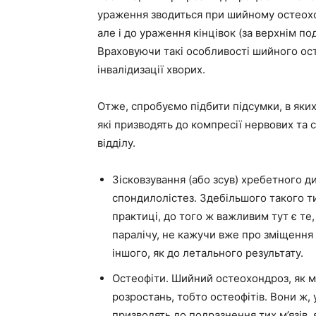
ураження зводиться при шийному остеохон
але і до ураження кінцівок (за верхнім по
Враховуючи такі особливості шийного ост
інвалідизації хворих.
Отже, спробуємо підбити підсумки, в яких
які призводять до компресії нервових та
відділу.
Зісковзування (або зсув) хребетного д
спондилолістез. Здебільшого такого ти
практиці, до того ж важливим тут є те
паралічу, не кажучи вже про зміщення 
іншого, як до летального результату.
Остеофіти. Шийний остеохондроз, як м
розростань, тобто остеофітів. Вони ж, 
призводять до подразнення тих м’язів,