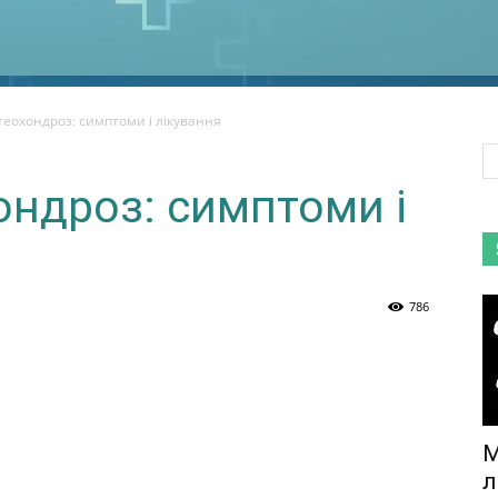
еохондроз: симптоми і лікування
ндроз: симптоми і
786
М
л