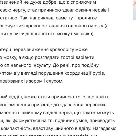
розвинений не дуже добре, що є сприяючим
 свою чергу, стає причиною здавлювання нервів і
остатньо. Так, наприклад, саме тут пролягає
зпечується кровопостачання головного мозку (а
ених у вигляді довгастого мозку і мозочка).
ртерії через зниження кровообігу може
 мозку, а якщо розглядати гострі варіанти
ою спінального інсульту. До речі, про подібну
мптомів у вигляді порушення координації рухів,
ов’язаних із зором і слухом.
ний відділ, може стати причиною того, що навіть
овое зміщення призведе до здавлення нервових
щемлення в шийному відділі нерва, що також можуть
ти, які формуються на тлі подібних умов, призводять
 компактність, властиву шийного відділу. Нагадаємо