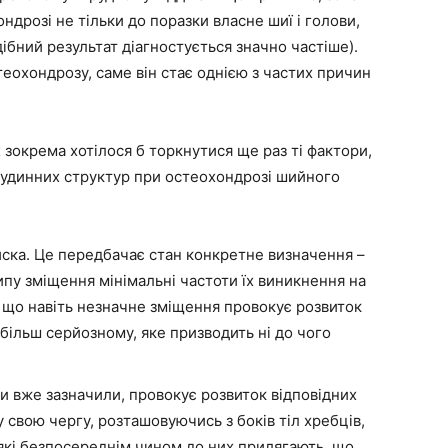
дрозі не тільки до поразки власне шиї і голови,
дібний результат діагностується значно частіше).
еохондрозу, саме він стає однією з частих причин
 зокрема хотілося б торкнутися ще раз ті фактори,
 судинних структур при остеохондрозі шийного
иска. Це передбачає стан конкретне визначення –
пу зміщення мінімальні частоти їх виникнення на
, що навіть незначне зміщення провокує розвиток
більш серйозному, яке призводить ні до чого
и вже зазначили, провокує розвиток відповідних
у свою чергу, розташовуючись з боків тіл хребців,
 які безпосереднім чином до них прилягають, що