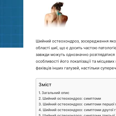
Шийний остеохондроз, зосередження якого
області шиї, що є досить частою патолог
завжди можуть однозначно розглядатися 
особливості його локалізації та місцевих
фахівців інших галузей, настільки супере
Зміст
Загальний опис
Шийний остеохондроз: симптоми
Шийний остеохондроз: симптоми першої 
Шийний остеохондроз: симптоми другої 
Шийний остеохондроз: симптоми третьої 