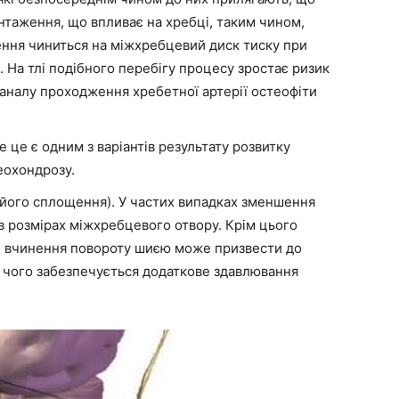
нтаження, що впливає на хребці, таким чином,
ення чиниться на міжхребцевий диск тиску при
 На тлі подібного перебігу процесу зростає ризик
каналу проходження хребетної артерії остеофіти
 це є одним з варіантів результату розвитку
еохондрозу.
 його сплощення). У частих випадках зменшення
в розмірах міжхребцевого отвору. Крім цього
ле вчинення повороту шиєю може призвести до
і чого забезпечується додаткове здавлювання