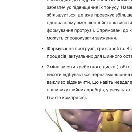
забезпечує підвищення їх тонусу. Нава
збільшується, це вже провокує збільш
одночасному зменшенні його ж висоти.
формування протрузії. Спрямовані до 
можуть спровокувати звуження.
Формування протрузії, гриж хребта. Все
процесів, актуальних для шийного ост
Зміна висоти хребетного диска (тобто
висоти відбувається через зменшення 
важливо відзначити, що навіть невда
підвивиху шийних хребців, у результат
(тобто компресія).