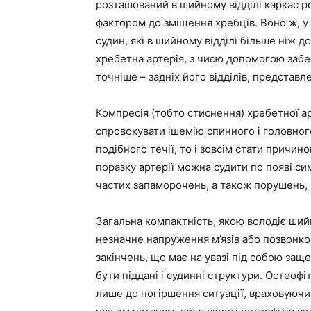
розташований в шийному відділі каркас 
фактором до зміщення хребців. Воно ж, у
судин, які в шийному відділі більше ніж д
хребетна артерія, з чиєю допомогою забе
точніше – задніх його відділів, представл
Компресія (тобто стиснення) хребетної а
спровокувати ішемію спинного і головного
подібного течії, то і зовсім стати причин
поразку артерії можна судити по появі си
частих запаморочень, а також порушень, п
Загальна компактність, якою володіє ший
незначне напруження м’язів або позвонк
закінчень, що має на увазі під собою за
бути піддані і судинні структури. Остеофі
лише до погіршення ситуації, враховуючи