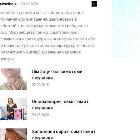
xwelhelp
-
20.04.2020
0
іжхребцева грижа являє собою характерне
пинання або випадання, здійснюване в
ребетний канал фрагментами міжхребцевого
ска. Міжхребцева грижа, симптоми якої
иявляються через одержання хворим травми або
и наявності у нього остеохондрозу, крім іншого
оявляється у вигляді здавлення нервових
руктур.
Лімфоцитоз: симптоми і
лікування
07.09.2018
Опсоменорея: симптоми і
лікування
30.03.2020
Запалення нирок: симптоми і
лікування