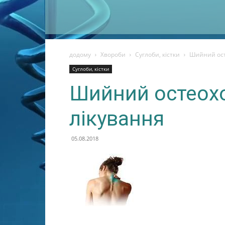
додому
Хвороби
Суглоби, кістки
Шийний ост
Суглоби, кістки
Шийний остеохо
лікування
05.08.2018