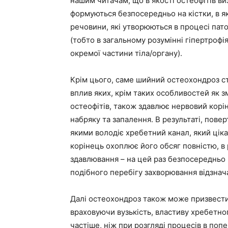
нашим читачам, що в якості остеофітів в
формуються безпосередньо на кістки, в я
речовини, які утворюються в процесі пато
(тобто в загальному розумінні гіпертрофі
окремої частини тіла/органу).
Крім цього, саме шийний остеохондроз ст
вплив яких, крім таких особливостей як з
остеофітів, також здавлює нервовий корін
набряку та запалення. В результаті, пове
якими володіє хребетний канал, який ціка
корінець охоплює його обсяг повністю, в 
здавлювання – на цей раз безпосередньо 
подібного перебігу захворювання відзна
Далі остеохондроз також може призвести
враховуючи вузькість, властиву хребетног
частіше, ніж при розгляді процесів в поп