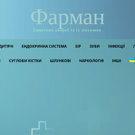
Фарман
Симптоми хвороб та їх лікування
ДИТЯЧІ
ЕНДОКРИННА СИСТЕМА
ЗІР
ЗУБИ
ІНФЕКЦІЇ
И
СУГЛОБИ КІСТКИ
ШЛУНКОВІ
НАРКОЛОГІЯ
ІНШІ