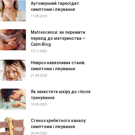
Аутоімунний тиреоїдит:
симптоми і лікування
11.09.2018
Matrescence: як пережити
перехід до материнства —
Calm Blog
13.11.2025
Невроз навязливих станів:
симптоми і лікування
21.04.2020
Як захистити шкіру до і після
тренування
10.09.2025
Стеноз хребетного каналу:
симптоми і лікування
20.04.2020