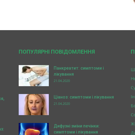
ПОПУЛЯРНІ ПОВІДОМЛЕННЯ
П
Панкреатит: симптоми і
Ш
лікування
Н
21.04.2020
Су
І
Ціаноз: симптоми і лікування
я,
21.04.2020
Б
С
Ж
Дифузні зміни печінки:
аз:
симптоми і лікування
Д