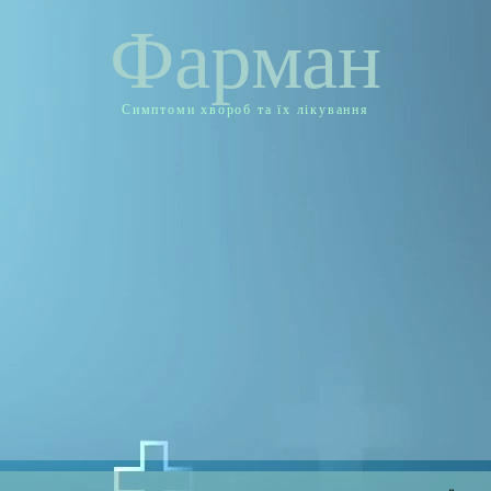
Фарман
Симптоми хвороб та їх лікування