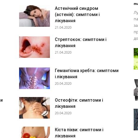
ma
Астенічний синдром
Лу
(астенія): симптоми і
па
лікування
за
21.04.2020
пр
до
Стрептокок: симптоми і
лікування
21.04.2020
Гемангіома хребта: симптоми
і лікування
20.04.2020
ми
Остеофіти: симптоми і
лікування
20.04.2020
Кіста піхви: симптоми і
лікування