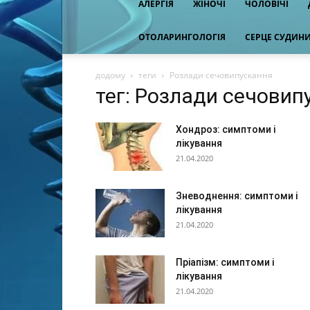
АЛЕРГІЯ
ЖІНОЧІ
ЧОЛОВІЧІ
ОТОЛАРИНГОЛОГІЯ
СЕРЦЕ СУДИН
додому
теги
Розлади сечовипускання
тег: Розлади сечовип
Хондроз: симптоми і
лікування
21.04.2020
Зневоднення: симптоми і
лікування
21.04.2020
Пріапізм: симптоми і
лікування
21.04.2020