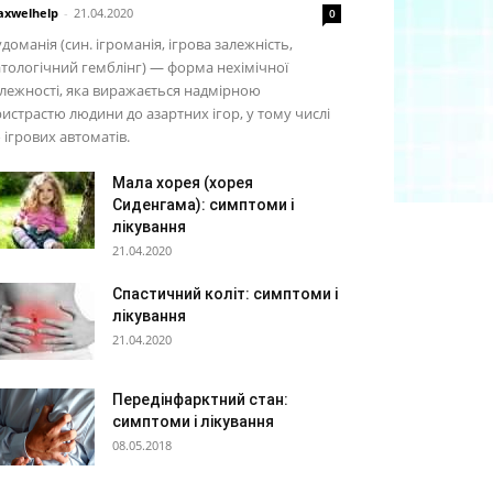
xwelhelp
-
21.04.2020
0
доманія (син. ігроманія, ігрова залежність,
тологічний гемблінг) — форма нехімічної
лежності, яка виражається надмірною
истрастю людини до азартних ігор, у тому числі
 ігрових автоматів.
Мала хорея (хорея
Сиденгама): симптоми і
лікування
21.04.2020
Спастичний коліт: симптоми і
лікування
21.04.2020
Передінфарктний стан:
симптоми і лікування
08.05.2018