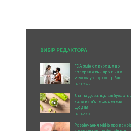
ВИБІР РЕДАКТОРА
FDA змінює курс щодо
попереджень про ліки в
менопаузі: що потрібно...
16.11.2025
Денна доза: що відбуваєтьс
коли ви п’єте сік селери
щодня
16.11.2025
Розвінчання міфів про псорі