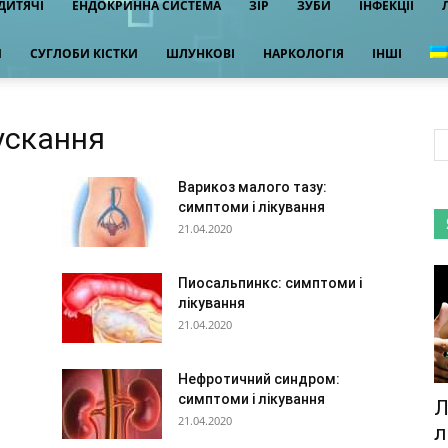
ДИТЯЧІ
ЕНДОКРИННА СИСТЕМА
ЗІР
ЗУБИ
ІНФЕКЦІЇ
И
СУГЛОБИ КІСТКИ
ШЛУНКОВІ
НАРКОЛОГІЯ
ІНШІ
ускання
Варикоз малого тазу:
симптоми і лікування
21.04.2020
Пиосальпинкс: симптоми і
лікування
21.04.2020
Нефротичний синдром:
симптоми і лікування
Л
21.04.2020
л