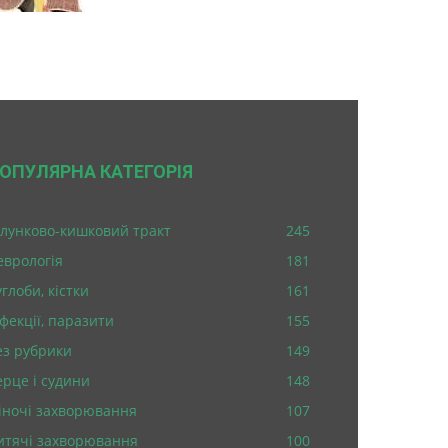
ОПУЛЯРНА КАТЕГОРІЯ
лунково-кишковий тракт
245
еврологія
181
глоби, кістки
161
нфекції, паразити
155
ез рубрики
149
ерце і судини
148
іночі захворювання
107
итячі захворювання
100