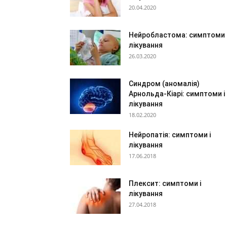
20.04.2020
Нейробластома: симптоми 
лікування
26.03.2020
Синдром (аномалія)
Арнольда-Кіарі: симптоми і
лікування
18.02.2020
Нейропатія: симптоми і
лікування
17.06.2018
Плексит: симптоми і
лікування
27.04.2018