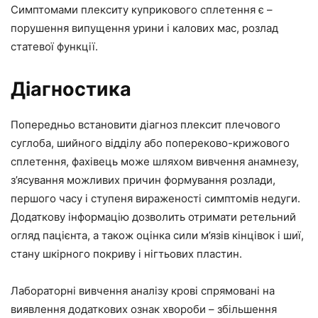
Симптомами плекситу куприкового сплетення є –
порушення випущення урини і калових мас, розлад
статевої функції.
Діагностика
Попередньо встановити діагноз плексит плечового
суглоба, шийного відділу або попереково-крижового
сплетення, фахівець може шляхом вивчення анамнезу,
з’ясування можливих причин формування розлади,
першого часу і ступеня вираженості симптомів недуги.
Додаткову інформацію дозволить отримати ретельний
огляд пацієнта, а також оцінка сили м’язів кінцівок і шиї,
стану шкірного покриву і нігтьових пластин.
Лабораторні вивчення аналізу крові спрямовані на
виявлення додаткових ознак хвороби – збільшення