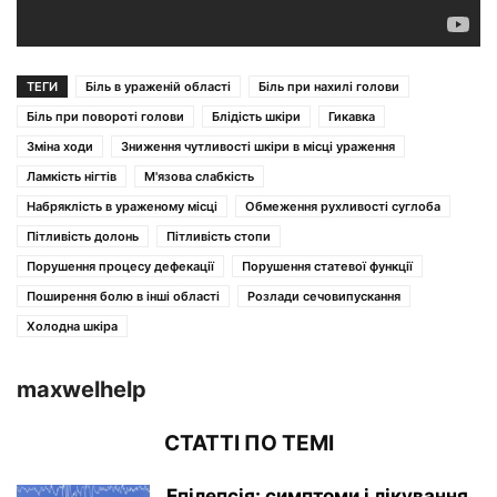
ТЕГИ
Біль в ураженій області
Біль при нахилі голови
Біль при повороті голови
Блідість шкіри
Гикавка
Зміна ходи
Зниження чутливості шкіри в місці ураження
Ламкість нігтів
М'язова слабкість
Набряклість в ураженому місці
Обмеження рухливості суглоба
Пітливість долонь
Пітливість стопи
Порушення процесу дефекації
Порушення статевої функції
Поширення болю в інші області
Розлади сечовипускання
Холодна шкіра
maxwelhelp
СТАТТІ ПО ТЕМІ
Епілепсія: симптоми і лікування