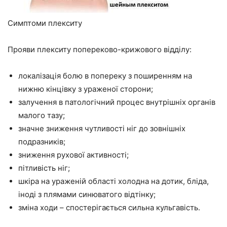
Симптоми плекситу
Прояви плекситу попереково-крижового відділу:
локалізація болю в попереку з поширенням на
нижню кінцівку з ураженої сторони;
залучення в патологічний процес внутрішніх органів
малого тазу;
значне зниження чутливості ніг до зовнішніх
подразників;
зниження рухової активності;
пітливість ніг;
шкіра на ураженій області холодна на дотик, бліда,
іноді з плямами синюватого відтінку;
зміна ходи – спостерігається сильна кульгавість.