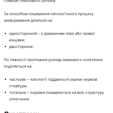
Плексит плечового суглоба
За способом поширення патологічного процесу
захворювання ділиться на:
односторонній – з ураженням лівої або правої
кінцівки;
двостороннє.
По тяжкості протікання розлад нервового сплетення
поділяється на:
часткове – патології піддаються окремі нервові
стовбури;
тотальне – поразка поширюється на всю структуру
сплетення.