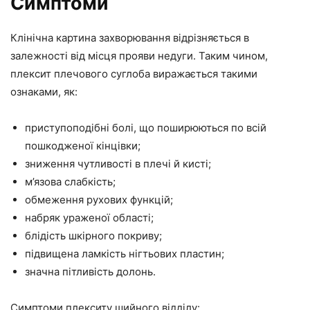
Симптоми
Клінічна картина захворювання відрізняється в
залежності від місця прояви недуги. Таким чином,
плексит плечового суглоба виражається такими
ознаками, як:
приступоподібні болі, що поширюються по всій
пошкодженої кінцівки;
зниження чутливості в плечі й кисті;
м’язова слабкість;
обмеження рухових функцій;
набряк ураженої області;
блідість шкірного покриву;
підвищена ламкість нігтьових пластин;
значна пітливість долонь.
Симптоми плекситу шийного відділу: