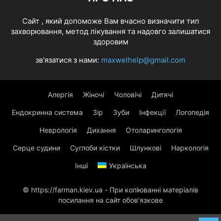
Cайт , який допоможе Вам вчасно визначити тип
захворювання, метод лікування та надовго залишатися
здоровим
зв'язатися з нами:
maxwelhelp@gmail.com
Алергія
Жіночі
Чоловічі
Дитячі
Ендокринна система
Зір
Зуби
Інфекції
Логопедія
Неврологія
Дихання
Отоларингологія
Серце судини
Суглоби кістки
Шлункові
Наркологія
Інші
Українська
© https://farman.kiev.ua - При копіюванні матеріалів
посилання на сайт обов'язкове