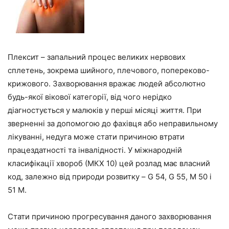
Плексит – запальний процес великих нервових
сплетень, зокрема шийного, плечового, попереково-
крижового. Захворювання вражає людей абсолютно
будь-якої вікової категорії, від чого нерідко
діагностується у малюків у перші місяці життя. При
зверненні за допомогою до фахівця або неправильному
лікуванні, недуга може стати причиною втрати
працездатності та інвалідності. У міжнародній
класифікації хвороб (МКХ 10) цей розлад має власний
код, залежно від природи розвитку – G 54, G 55, М 50 і
51 М.
Стати причиною прогресування даного захворювання