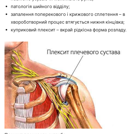
патологія шийного відділу;
запалення поперекового і крижового сплетення – в
хвороботворний процес втягується нижня кінцівка;
куприковий плексит – вкрай рідкісна форма розладу.