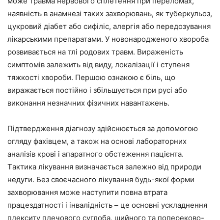
може травма нервового сплетення при переломах,
наявність в анамнезі таких захворювань, як туберкульоз,
цукровий діабет або сифіліс, алергія або передозування
лікарськими препаратами. У новонародженого хвороба
розвивається на тлі родових травм. Вираженість
симптомів залежить від виду, локалізації і ступеня
тяжкості хвороби. Першою ознакою є біль, що
виражається постійно і збільшується при русі або
виконання незначних фізичних навантажень.
Підтвердження діагнозу здійснюється за допомогою
огляду фахівцем, а також на основі лабораторних
аналізів крові і апаратного обстеження пацієнта.
Тактика лікування визначається залежно від природи
недуги. Без своєчасного лікування будь-якої форми
захворювання може наступити повна втрата
працездатності і інвалідність – це основні ускладнення
плекситу плечового суглоба, шийного та попереково-