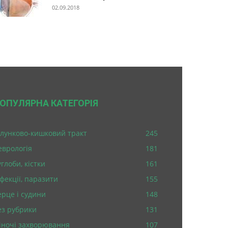
02.09.2018
ОПУЛЯРНА КАТЕГОРІЯ
лунково-кишковий тракт
245
еврологія
181
глоби, кістки
161
нфекції, паразити
155
ерце і судини
148
ез рубрики
131
іночі захворювання
107