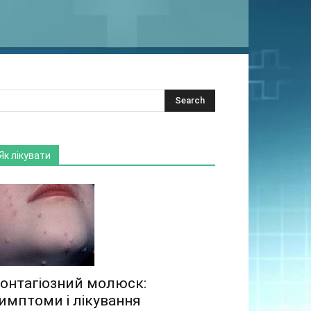
Як лікувати
онтагіозний молюск:
имптоми і лікування