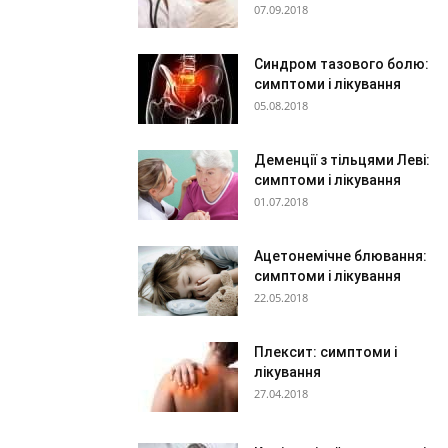
07.09.2018
Синдром тазового болю:
симптоми і лікування
05.08.2018
Деменції з тільцями Леві:
симптоми і лікування
01.07.2018
Ацетонемічне блювання:
симптоми і лікування
22.05.2018
Плексит: симптоми і
лікування
27.04.2018