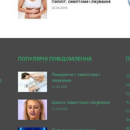
Папіліт: симптоми і лікування
20.04.2018
ПОПУЛЯРНІ ПОВІДОМЛЕННЯ
П
Панкреатит: симптоми і
Ш
,
лікування
Н
21.04.2020
Су
І
Ціаноз: симптоми і лікування
21.04.2020
С
Б
Ж