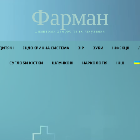
Фарман
Симптоми хвороб та їх лікування
ДИТЯЧІ
ЕНДОКРИННА СИСТЕМА
ЗІР
ЗУБИ
ІНФЕКЦІЇ
И
СУГЛОБИ КІСТКИ
ШЛУНКОВІ
НАРКОЛОГІЯ
ІНШІ