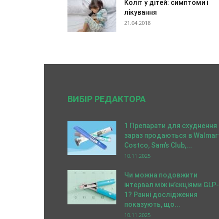
Коліт у дітей: симптоми і
лікування
21.04.2018
ВИБІР РЕДАКТОРА
1 Препарати для схуднення
зараз продаються в Walmart
Costco, Sam’s Club,...
10.11.2025
Чи можна подовжити
інтервал між ін’єкціями GLP-
1? Ранні дослідження
показують, що...
10.11.2025