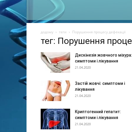
додому
теги
Порушення процесу дефекації
тег: Порушення проце
Дискінезія жовчного міхура
симптоми і лікування
21.04.2020
Застій жовчі: симптоми і
лікування
21.04.2020
Криптогенний гепатит:
симптоми і лікування
21.04.2020