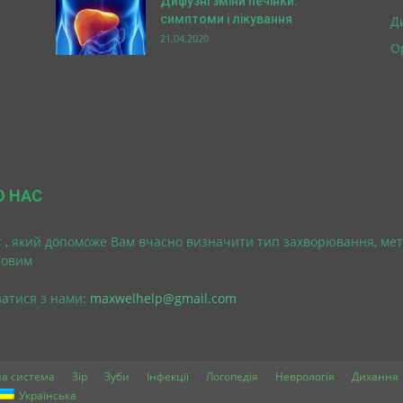
Дифузні зміни печінки:
симптоми і лікування
Д
21.04.2020
О
О НАС
 , який допоможе Вам вчасно визначити тип захворювання, мет
ровим
затися з нами:
maxwelhelp@gmail.com
а система
Зір
Зуби
Інфекції
Логопедія
Неврологія
Дихання
Українська