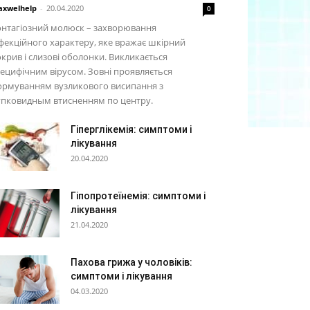
xwelhelp
-
20.04.2020
0
онтагіозний молюск – захворювання
фекційного характеру, яке вражає шкірний
крив і слизові оболонки. Викликається
ецифічним вірусом. Зовні проявляється
ормуванням вузликового висипання з
упковидным втисненням по центру.
Гіперглікемія: симптоми і
лікування
20.04.2020
Гіпопротеїнемія: симптоми і
лікування
21.04.2020
Пахова грижа у чоловіків:
симптоми і лікування
04.03.2020