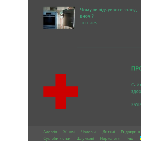
Чому ви відчуваєте голод
вночі?
10.11.2025
ПР
Cайт
здо
зв'я
Алергія
Жіночі
Чоловічі
Дитячі
Ендокринн
Суглоби кістки
Шлункові
Наркологія
Інші