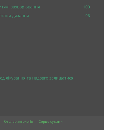
итячі захворювання
100
ргани дихання
96
од лікування та надовго залишатися
Отоларингологія
Серце судини