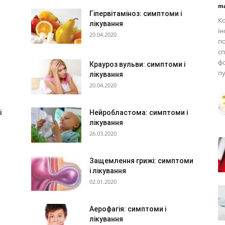
ma
Гіпервітаміноз: симптоми і
К
лікування
ін
20.04.2020
по
сп
ф
Крауроз вульви: симптоми і
п
лікування
20.04.2020
і
Нейробластома: симптоми і
лікування
26.03.2020
Защемлення грижі: симптоми
і лікування
02.01.2020
Аерофагія: симптоми і
лікування