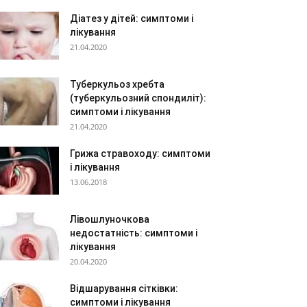
Діатез у дітей: симптоми і
лікування
21.04.2020
Туберкульоз хребта
(туберкульозний спондиліт):
симптоми і лікування
21.04.2020
Грижа стравоходу: симптоми
і лікування
13.06.2018
Лівошлуночкова
недостатність: симптоми і
лікування
20.04.2020
Відшарування сітківки:
симптоми і лікування