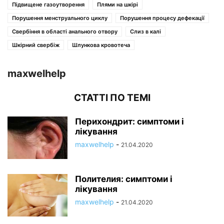
Підвищене газоутворення
Плями на шкірі
Порушення менструального циклу
Порушення процесу дефекації
Свербіння в області анального отвору
Слиз в калі
Шкірний свербіж
Шлункова кровотеча
maxwelhelp
СТАТТІ ПО ТЕМІ
Перихондрит: симптоми і
лікування
maxwelhelp
-
21.04.2020
Полителия: симптоми і
лікування
maxwelhelp
-
21.04.2020