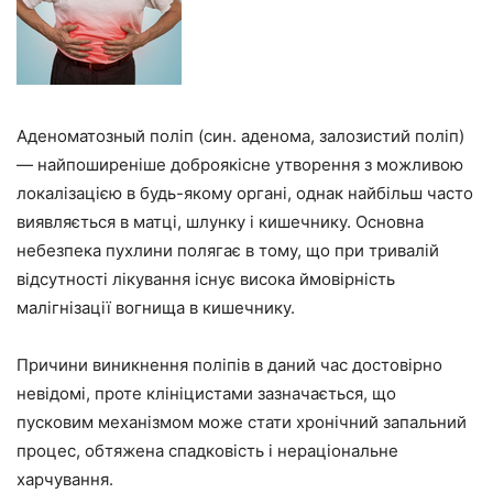
Аденоматозный поліп (син. аденома, залозистий поліп)
— найпоширеніше доброякісне утворення з можливою
локалізацією в будь-якому органі, однак найбільш часто
виявляється в матці, шлунку і кишечнику. Основна
небезпека пухлини полягає в тому, що при тривалій
відсутності лікування існує висока ймовірність
малігнізації вогнища в кишечнику.
Причини виникнення поліпів в даний час достовірно
невідомі, проте клініцистами зазначається, що
пусковим механізмом може стати хронічний запальний
процес, обтяжена спадковість і нераціональне
харчування.