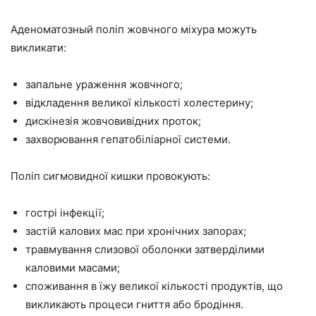
Аденоматозный поліп жовчного міхура можуть
викликати:
запальне ураження жовчного;
відкладення великої кількості холестерину;
дискінезія жовчовивідних проток;
захворювання гепатобіліарної системи.
Поліп сигмовидної кишки провокують:
гострі інфекції;
застій калових мас при хронічних запорах;
травмування слизової оболонки затверділими
каловими масами;
споживання в їжу великої кількості продуктів, що
викликають процеси гниття або бродіння.