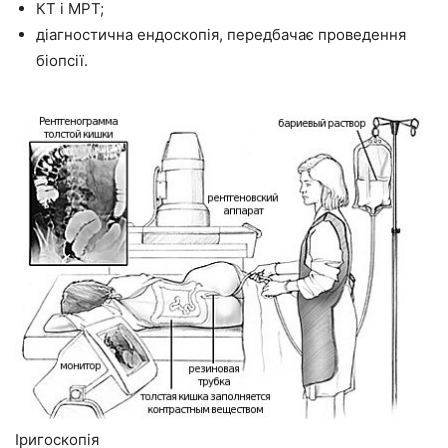
КТ і МРТ;
діагностична ендоскопія, передбачає проведення
біопсії.
Іригоскопія