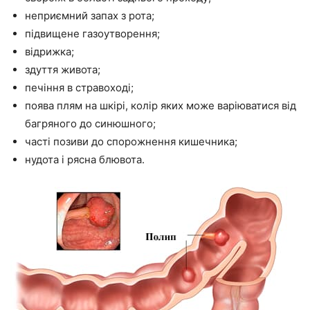
неприємний запах з рота;
підвищене газоутворення;
відрижка;
здуття живота;
печіння в стравоході;
поява плям на шкірі, колір яких може варіюватися від
багряного до синюшного;
часті позиви до спорожнення кишечника;
нудота і рясна блювота.