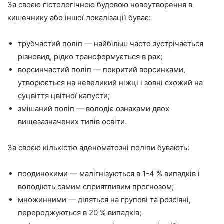
За своєю гістологічною будовою новоутворення в
кишечнику або іншої локалізації буває:
трубчастий поліп — найбільш часто зустрічається
різновид, рідко трансформується в рак;
ворсинчастий поліп — покритий ворсинками,
утворюється на невеликий ніжці і зовні схожий на
суцвіття цвітної капусти;
змішаний поліп — володіє ознаками двох
вищезазначених типів освіти.
За своєю кількістю аденоматозні поліпи бувають:
поодинокими — малігнізуються в 1-4 % випадків і
володіють самим сприятливим прогнозом;
множинними — діляться на групові та розсіяні,
перероджуються в 20 % випадків;