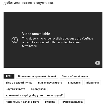
добитися повного одужання.
ТЕГИ
Біль в епігастральній ділянці
Біль в області ануса
Біль в області пупка
Біль внизу живота
Блювання
Відрижка
Здуття живота
Кров у калі
Кровотечі в період відсутності менструації
Неприємний запах з рота
Нудота
Печінкова коліка