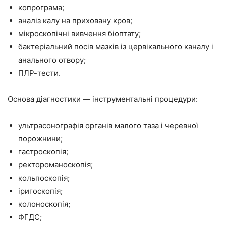
копрограма;
аналіз калу на приховану кров;
мікроскопічні вивчення біоптату;
бактеріальний посів мазків із цервікального каналу і
анального отвору;
ПЛР-тести.
Основа діагностики — інструментальні процедури:
ультрасонографія органів малого таза і черевної
порожнини;
гастроскопія;
ректороманоскопія;
кольпоскопія;
іригоскопія;
колоноскопія;
ФГДС;