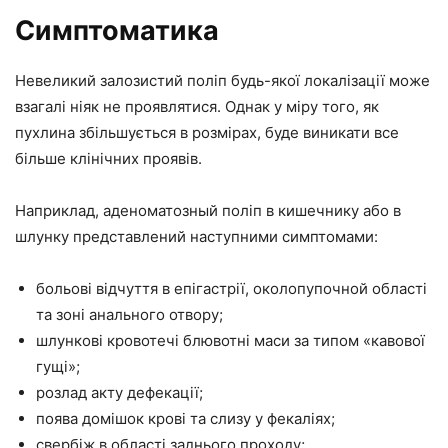
Симптоматика
Невеликий залозистий поліп будь-якої локалізації може
взагалі ніяк не проявлятися. Однак у міру того, як
пухлина збільшується в розмірах, буде виникати все
більше клінічних проявів.
Наприклад, аденоматозный поліп в кишечнику або в
шлунку представлений наступними симптомами:
больові відчуття в епігастрії, околопупочной області
та зоні анального отвору;
шлункові кровотечі блювотні маси за типом «кавової
гущі»;
розлад акту дефекації;
поява домішок крові та слизу у фекаліях;
свербіж в області заднього проходу;