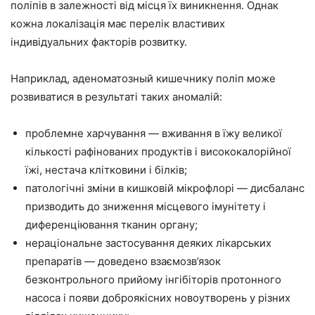
поліпів в залежності від місця їх виникнення. Однак
кожна локалізація має перелік властивих
індивідуальних факторів розвитку.
Наприклад, аденоматозный кишечнику поліп може
розвиватися в результаті таких аномалій:
проблемне харчування — вживання в їжу великої
кількості рафінованих продуктів і висококалорійної
їжі, нестача клітковини і білків;
патологічні зміни в кишковій мікрофлорі — дисбаланс
призводить до зниження місцевого імунітету і
диференціювання тканин органу;
нераціональне застосування деяких лікарських
препаратів — доведено взаємозв’язок
безконтрольного прийому інгібіторів протонного
насоса і появи доброякісних новоутворень у різних