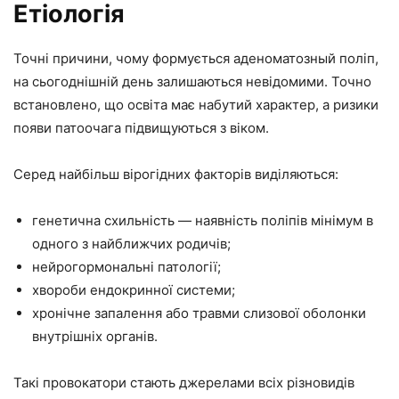
Етіологія
Точні причини, чому формується аденоматозный поліп,
на сьогоднішній день залишаються невідомими. Точно
встановлено, що освіта має набутий характер, а ризики
появи патоочага підвищуються з віком.
Серед найбільш вірогідних факторів виділяються:
генетична схильність — наявність поліпів мінімум в
одного з найближчих родичів;
нейрогормональні патології;
хвороби ендокринної системи;
хронічне запалення або травми слизової оболонки
внутрішніх органів.
Такі провокатори стають джерелами всіх різновидів