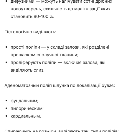
дифузними — можуть налічувати сотні дрібних
новоутворень, схильність до малігнізації яких
становить 80-100 %.
Гістологічно виділяють:
прості поліпи — у складі залози, які розділені
прошарком сполучної тканини;
проліферують поліпи — включає залози, які
виділяють слиз.
Аденоматозный поліп шлунка по локалізації буває:
фундальним;
пилорическим;
кардиальным.
Спираючись на розміри, виділяють такі типи поліпів: