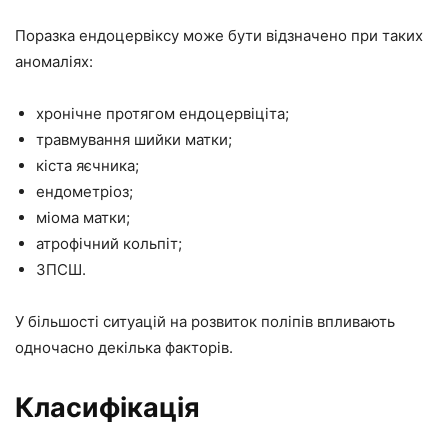
Поразка ендоцервіксу може бути відзначено при таких
аномаліях:
хронічне протягом ендоцервіціта;
травмування шийки матки;
кіста яєчника;
ендометріоз;
міома матки;
атрофічний кольпіт;
ЗПСШ.
У більшості ситуацій на розвиток поліпів впливають
одночасно декілька факторів.
Класифікація