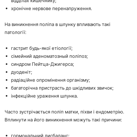
відділах кишечнику;
хронічне нервове перенапруження.
На виникнення поліпа в шлунку впливають такі
патології:
гастрит будь-якої етіології;
сімейний аденоматозный поліпоз;
синдром Пейтца-Джигерса;
дуоденіт;
радіаційне опромінення організму;
багаторічна пристрасть до шкідливих звичок;
інфекційне ураження шлунка.
Часто зустрічається поліп матки, піхви і ендометрію.
Вплинути на його виникнення можуть такі причини:
гормональний дисбаланс;