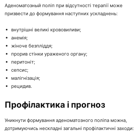
Аденоматозный поліп при відсутності терапії може
призвести до формування наступних ускладнень:
внутрішні великі крововиливи;
анемія;
жіноче безпліддя;
прорив стінки ураженого органу;
перитоніт;
сепсис;
малігнізація;
рецидив.
Профілактика і прогноз
Уникнути формування аденоматозного поліпа можна,
дотримуючись нескладні загальні профілактичні заходи: