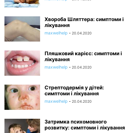
Хвороба Шляттера: симптоми і
лікування
maxwelhelp
-
20.04.2020
Пляшковий карієс: симптоми і
лікування
maxwelhelp
-
20.04.2020
Стрептодермія у дітей:
симптоми і лікування
maxwelhelp
-
20.04.2020
Затримка психомовного
розвитку: симптоми і лікування