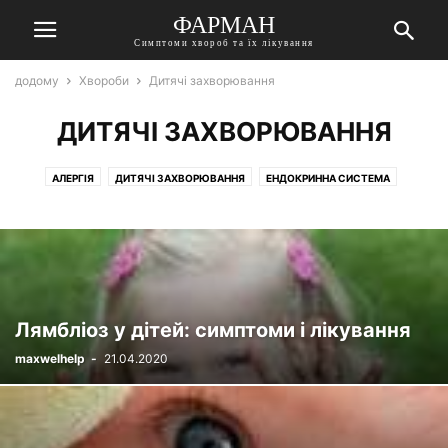
ФАРМАН
Симптоми хвороб та їх лікування
додому
Хвороби
Дитячі захворювання
ДИТЯЧІ ЗАХВОРЮВАННЯ
АЛЕРГІЯ
ДИТЯЧІ ЗАХВОРЮВАННЯ
ЕНДОКРИННА СИСТЕМА
ЖІНОЧІ ЗАХВОРЮВАННЯ
ЗІР
ЗУБИ І РОТ
ІНФЕКЦІЇ, ПАРАЗИТИ
ІНШІ ЗАХВОРЮВАННЯ І СТАНИ
ЛОГОПЕДІЯ
НАРКОЛОГІЯ
НЕВРОЛОГІЯ
ОРГАНИ ДИХАННЯ
ОТОЛАРИНГОЛОГІЯ
СЕРЦЕ І СУДИНИ
СУГЛОБИ, КІСТКИ
ЧОЛОВІЧІ ЗАХВОРЮВАННЯ
ШЛУНКОВО-КИШКОВИЙ ТРАКТ
Лямбліоз у дітей: симптоми і лікування
maxwelhelp
-
21.04.2020