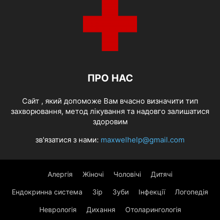
ПРО НАС
Cайт , який допоможе Вам вчасно визначити тип
захворювання, метод лікування та надовго залишатися
здоровим
зв'язатися з нами:
maxwelhelp@gmail.com
Алергія
Жіночі
Чоловічі
Дитячі
Ендокринна система
Зір
Зуби
Інфекції
Логопедія
Неврологія
Дихання
Отоларингологія