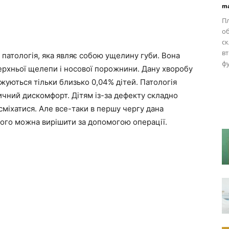
ma
Пл
об
ск
вт
патологія, яка являє собою ущелину губи. Вона
фу
ерхньої щелепи і носової порожнини. Дану хворобу
джуються тільки близько 0,04% дітей. Патологія
зичний дискомфорт. Дітям із-за дефекту складно
сміхатися. Але все-таки в першу чергу дана
його можна вирішити за допомогою операції.