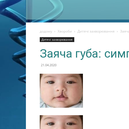
додому
Хвороби
Дитячі захворювання
Заяча
Дитячі захворювання
Заяча губа: сим
21.04.2020