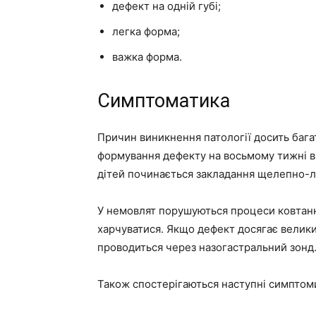
дефект на одній губі;
легка форма;
важка форма.
Симптоматика
Причин виникнення патології досить багато
формування дефекту на восьмому тижні в
дітей починається закладання щелепно-л
У немовлят порушуються процеси ковтанн
харчуватися. Якщо дефект досягає великих
проводиться через назогастральний зонд
Також спостерігаються наступні симптом