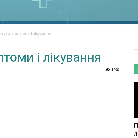
 губа: симптоми і лікування
птоми і лікування
1200
П
л