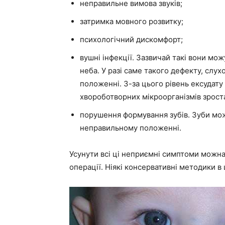
неправильне вимова звуків;
затримка мовного розвитку;
психологічний дискомфорт;
вушні інфекції. Зазвичай такі вони мо
неба. У разі саме такого дефекту, сл
положенні. З-за цього рівень ексудату 
хвороботворних мікроорганізмів зростає
порушення формування зубів. Зуби можу
неправильному положенні.
Усунути всі ці неприємні симптоми можн
операції. Ніякі консервативні методики 