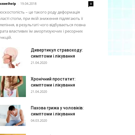
xwelhelp
-
19.04.2018
0
оскостопість – це такого роду деформація
ласті стопи, при якій зниження підлягають її
лепіння, в результаті чого відбувається повна
рата властивих їм амортизуючих і ресорних
нкцій.
Дивертикул стравоходу:
симптоми і лікування
21.04.2020
Хронічний простатит:
симптоми і лікування
21.04.2020
Пахова грижа у чоловіків:
симптоми і лікування
04.03.2020