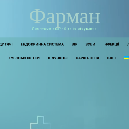
Фарман
Симптоми хвороб та їх лікування
ДИТЯЧІ
ЕНДОКРИННА СИСТЕМА
ЗІР
ЗУБИ
ІНФЕКЦІЇ
И
СУГЛОБИ КІСТКИ
ШЛУНКОВІ
НАРКОЛОГІЯ
ІНШІ