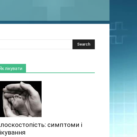
Як лікувати
лоскостопість: симптоми і
ікування