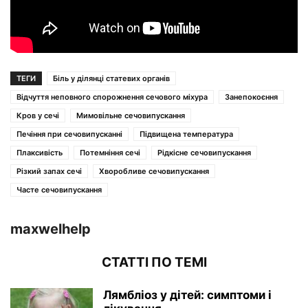
ТЕГИ
Біль у ділянці статевих органів
Відчуття неповного спорожнення сечового міхура
Занепокоєння
Кров у сечі
Мимовільне сечовипускання
Печіння при сечовипусканні
Підвищена температура
Плаксивість
Потемніння сечі
Рідкісне сечовипускання
Різкий запах сечі
Хворобливе сечовипускання
Часте сечовипускання
maxwelhelp
СТАТТІ ПО ТЕМІ
Лямбліоз у дітей: симптоми і