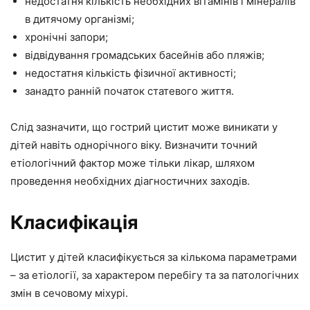
недостатня кількість необхідних вітамінів і мінералів
в дитячому організмі;
хронічні запори;
відвідування громадських басейнів або пляжів;
недостатня кількість фізичної активності;
занадто ранній початок статевого життя.
Слід зазначити, що гострий цистит може виникати у
дітей навіть однорічного віку. Визначити точний
етіологічний фактор може тільки лікар, шляхом
проведення необхідних діагностичних заходів.
Класифікація
Цистит у дітей класифікується за кількома параметрами
– за етіології, за характером перебігу та за патологічних
змін в сечовому міхурі.