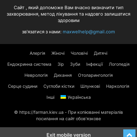
Cайт , який допоможе Вам вчасно визначити тип
захворювання, метод лікування та надовго залишатися
здоровим
зв'язатися з нами:
maxwelhelp@gmail.com
Алергія
Жіночі
Чоловічі
Дитячі
Ендокринна система
Зір
Зуби
Інфекції
Логопедія
Неврологія
Дихання
Отоларингологія
Серце судини
Суглоби кістки
Шлункові
Наркологія
Інші
Українська
© https://farman.kiev.ua - При копіюванні матеріалів
посилання на сайт обов'язкове
Exit mobile version