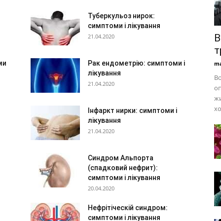
Туберкульоз нирок:
симптоми і лікування
В
21.04.2020
т
ми
Рак ендометрію: симптоми і
ma
лікування
Во
21.04.2020
оп
жи
хо
Інфаркт нирки: симптоми і
лікування
21.04.2020
Синдром Альпорта
(спадковий нефрит):
симптоми і лікування
20.04.2020
Нефрітіческій синдром:
симптоми і лікування