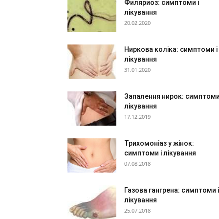
Филяриоз: симптоми і
лікування
20.02.2020
Ниркова коліка: симптоми і
лікування
31.01.2020
Запалення нирок: симптоми
лікування
17.12.2019
Трихомоніаз у жінок:
симптоми і лікування
07.08.2018
Газова гангрена: симптоми і
лікування
25.07.2018