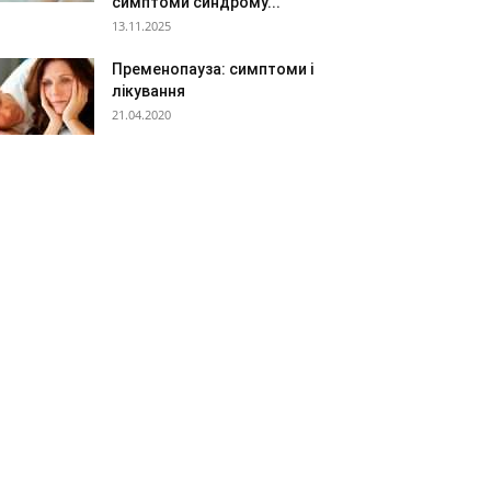
симптоми синдрому...
13.11.2025
Пременопауза: симптоми і
лікування
21.04.2020