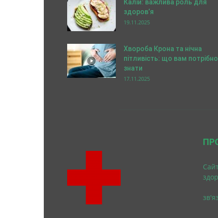
Калій: важлива роль для
здоров’я
19.11.2025
Хвороба Крона та нічна
пітливість: що вам потрібно
знати
17.11.2025
ПР
Cайт
здо
зв'я