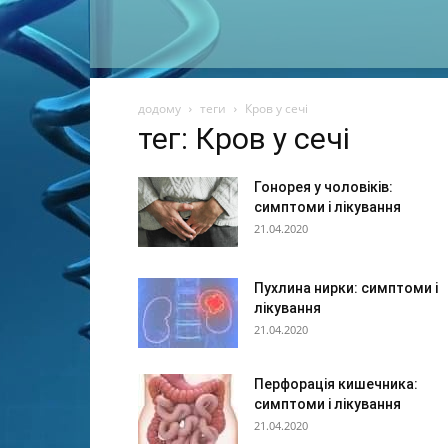
додому
теги
Кров у сечі
тег: Кров у сечі
Гонорея у чоловіків:
симптоми і лікування
21.04.2020
Пухлина нирки: симптоми і
лікування
21.04.2020
Перфорація кишечника:
симптоми і лікування
21.04.2020