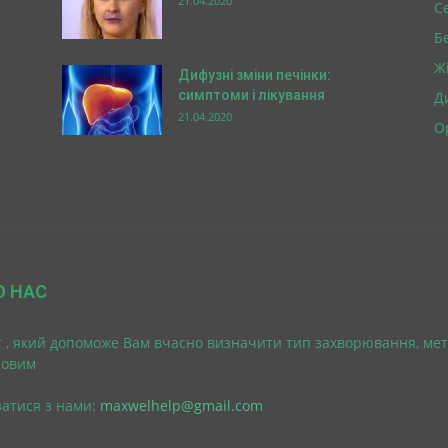
21.04.2020
С
Б
Ж
Дифузні зміни печінки:
симптоми і лікування
Д
21.04.2020
О
О НАС
 , який допоможе Вам вчасно визначити тип захворювання, мет
ровим
затися з нами:
maxwelhelp@gmail.com