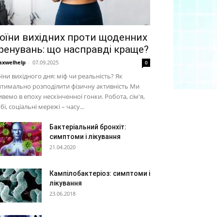
оїни вихідних проти щоденних
ренувань: що насправді краще?
xwelhelp
-
07.09.2025
0
їни вихідного дня: міф чи реальність? Як
тимально розподілити фізичну активність Ми
вемо в епоху нескінченної гонки. Робота, сім'я,
бі, соціальні мережі – часу...
Бактеріальний бронхіт:
симптоми і лікування
21.04.2020
Кампілобактеріоз: симптоми і
лікування
23.06.2018