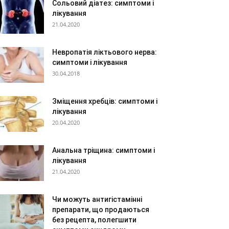
Сольовий діатез: симптоми і
лікування
21.04.2020
Невропатія ліктьового нерва:
симптоми і лікування
30.04.2018
Зміщення хребців: симптоми і
лікування
20.04.2020
Анальна тріщина: симптоми і
лікування
21.04.2020
Чи можуть антигістамінні
препарати, що продаються
без рецепта, полегшити