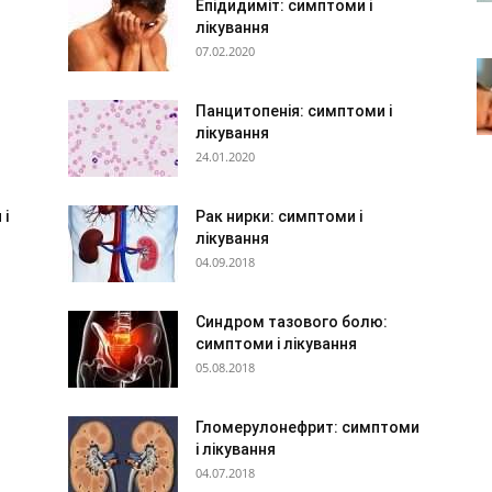
Епідидиміт: симптоми і
лікування
07.02.2020
Панцитопенія: симптоми і
лікування
24.01.2020
 і
Рак нирки: симптоми і
лікування
04.09.2018
Синдром тазового болю:
симптоми і лікування
05.08.2018
Гломерулонефрит: симптоми
і лікування
04.07.2018