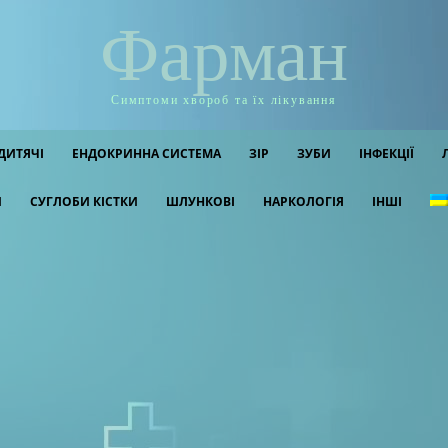
Фарман
Симптоми хвороб та їх лікування
ДИТЯЧІ
ЕНДОКРИННА СИСТЕМА
ЗІР
ЗУБИ
ІНФЕКЦІЇ
И
СУГЛОБИ КІСТКИ
ШЛУНКОВІ
НАРКОЛОГІЯ
ІНШІ