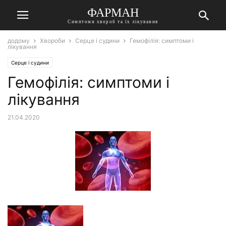
ФАРМАН
Симптоми хвороб та їх лікування
додому
Хвороби
Серце і судини
Гемофілія: симптоми і
лікування
Серце і судини
Гемофілія: симптоми і
лікування
21.04.2020