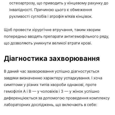
остеоартрозу, що приводить у кінцевому рахунку до
інвалідності. Причиною цього є обмеження
рухливості суглобів і атрофія м’язів кінцівок.
Щоб провести хірургічне втручання, таким хворим
попередньо вводять препарати антигемофільного ряду,
що дозволяють уникнути великої втрати крові.
Діагностика захворювання
В даний час захворювання успішно діагностується
завдяки визначенню характеру успадкування. І хоча
симптоми у різних типів хвороби однакові, проте
гемофілія А і В — у чоловіків і З — у жінок успішно
диференціюється за допомогою проведення комплексу
лабораторних досліджень, що включають в себе: