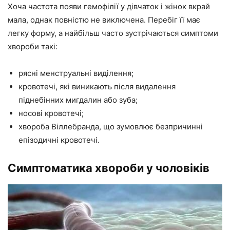
Хоча частота появи гемофілії у дівчаток і жінок вкрай
мала, однак повністю не виключена. Перебіг її має
легку форму, а найбільш часто зустрічаються симптоми
хвороби такі:
рясні менструальні виділення;
кровотечі, які виникають після видалення
піднебінних мигдалин або зуба;
носові кровотечі;
хвороба Віллебранда, що зумовлює безпричинні
епізодичні кровотечі.
Симптоматика хвороби у чоловіків