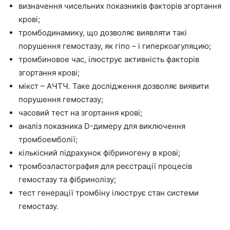
визначення чисельних показників факторів згортання
крові;
тромбодинамику, що дозволяє виявляти такі
порушення гемостазу, як гіпо – і гиперкоагуляцию;
тромбиновое час, ілюструє активність факторів
згортання крові;
мікст – АЧТЧ. Таке дослідження дозволяє виявити
порушення гемостазу;
часовий тест на згортання крові;
аналіз показника D-димеру для виключення
тромбоемболії;
кількісний підрахунок фібриногену в крові;
тромбоэластография для реєстрації процесів
гемостазу та фібринолізу;
тест генерації тромбіну ілюструє стан системи
гемостазу.