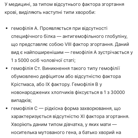
У медицині, за типом відсутнього фактора згортання
крові, виділяють наступні типи хвороби:
гемофілія А. Проявляється при відсутності
специфічного білка — антигемофільного глобуліну,
що представляє собою VIII фактор згортання. Даний
вид є найпоширенішим — гемофілія А зустрічається у
1 з 5000 осіб чоловічої статі;
гемофілія Ст. Виникнення такого типу гемофілії
обумовлено дефіцитом або відсутністю фактора
Крістмаса, або ІХ фактору. Гемофілія В у
новонароджених хлопчиків фіксується в 1 з 30000
випадків;
гемофілія С — рідкісна форма захворювання, що
характеризується відсутністю XI фактора згортання.
Хворіють даним типом дівчатка, у яких мати —
носителька мутованого гена, а батько хворий на