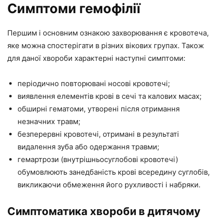
Симптоми гемофілії
Першим і основним ознакою захворювання є кровотеча,
яке можна спостерігати в різних вікових групах. Також
для даної хвороби характерні наступні симптоми:
періодично повторювані носові кровотечі;
виявлення елементів крові в сечі та калових масах;
обширні гематоми, утворені після отримання
незначних травм;
безперервні кровотечі, отримані в результаті
видалення зуба або одержання травми;
гемартрози (внутрішньосуглобові кровотечі)
обумовлюють занедбаність крові всередину суглобів,
викликаючи обмеження його рухливості і набряки.
Симптоматика хвороби в дитячому