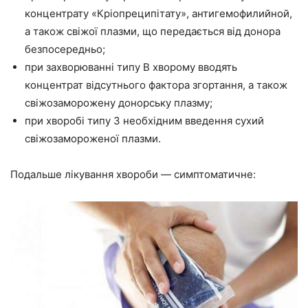
концентрату «Кріопреципітату», антигемофилийной,
а також свіжої плазми, що передається від донора
безпосередньо;
при захворюванні типу В хворому вводять
концентрат відсутнього фактора згортання, а також
свіжозаморожену донорську плазму;
при хворобі типу З необхідним введення сухий
свіжозамороженої плазми.
Подальше лікування хвороби — симптоматичне: