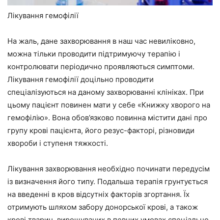
Лікування гемофілії
На жаль, дане захворювання в наш час невиліковно,
можна тільки проводити підтримуючу терапію і
контролювати періодично проявляються симптоми.
Лікування гемофілії доцільно проводити
спеціалізуються на даному захворюванні клініках. При
цьому пацієнт повинен мати у себе «Книжку хворого на
гемофілію». Вона обов’язково повинна містити дані про
групу крові пацієнта, його резус-факторі, різновиди
хвороби і ступеня тяжкості.
Лікування захворювання необхідно починати передусім
із визначення його типу. Подальша терапія грунтується
на введенні в кров відсутніх факторів згортання. Їх
отримують шляхом забору донорської крові, а також
крові тварин, вирощуваних в певних умовах спеціально