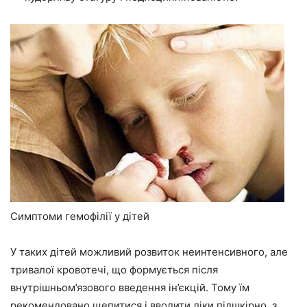
Симптоми гемофілії у дітей
У таких дітей можливий розвиток неинтенсивного, але
тривалої кровотечі, що формується після
внутрішньом’язового введення ін’єкцій. Тому їм
рекомендовано щепитися і вводити ліки підшкірно, з