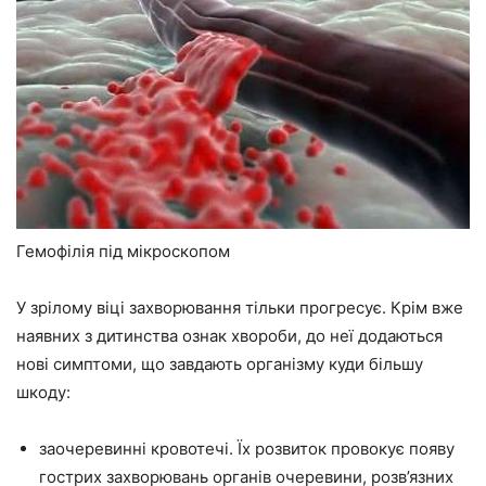
Гемофілія під мікроскопом
У зрілому віці захворювання тільки прогресує. Крім вже
наявних з дитинства ознак хвороби, до неї додаються
нові симптоми, що завдають організму куди більшу
шкоду:
заочеревинні кровотечі. Їх розвиток провокує появу
гострих захворювань органів очеревини, розв’язних