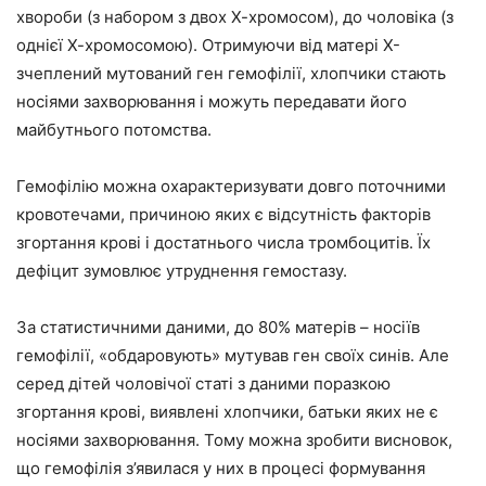
хвороби (з набором з двох Х-хромосом), до чоловіка (з
однієї Х-хромосомою). Отримуючи від матері Х-
зчеплений мутований ген гемофілії, хлопчики стають
носіями захворювання і можуть передавати його
майбутнього потомства.
Гемофілію можна охарактеризувати довго поточними
кровотечами, причиною яких є відсутність факторів
згортання крові і достатнього числа тромбоцитів. Їх
дефіцит зумовлює утруднення гемостазу.
За статистичними даними, до 80% матерів – носіїв
гемофілії, «обдаровують» мутував ген своїх синів. Але
серед дітей чоловічої статі з даними поразкою
згортання крові, виявлені хлопчики, батьки яких не є
носіями захворювання. Тому можна зробити висновок,
що гемофілія з’явилася у них в процесі формування