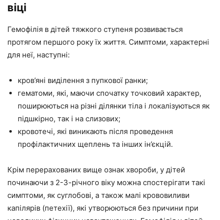
віці
Гемофілія в дітей тяжкого ступеня розвивається
протягом першого року їх життя. Симптоми, характерні
для неї, наступні:
кров’яні виділення з пупкової ранки;
гематоми, які, маючи спочатку точковий характер,
поширюються на різні ділянки тіла і локалізуються як
підшкірно, так і на слизових;
кровотечі, які виникають після проведення
профілактичних щеплень та інших ін’єкцій.
Крім перерахованих вище ознак хвороби, у дітей
починаючи з 2-3-річного віку можна спостерігати такі
симптоми, як суглобові, а також малі крововиливи
капілярів (петехії), які утворюються без причини при