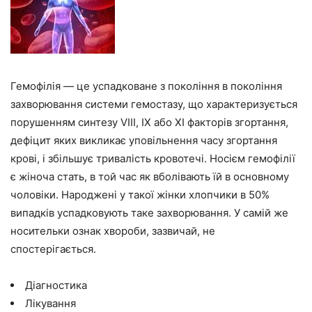
Гемофілія — це успадковане з покоління в покоління
захворювання системи гемостазу, що характеризується
порушенням синтезу VIII, IX або XI факторів згортання,
дефіцит яких викликає уповільнення часу згортання
крові, і збільшує тривалість кровотечі. Носієм гемофілії
є жіноча стать, в той час як вболівають їй в основному
чоловіки. Народжені у такої жінки хлопчики в 50%
випадків успадковують таке захворювання. У самій же
носительки ознак хвороби, зазвичай, не
спостерігається.
Діагностика
Лікування