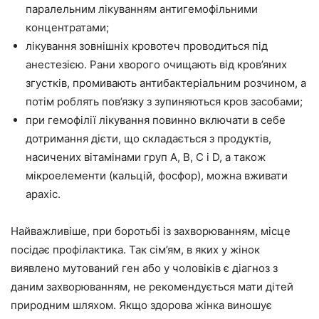
паралельним лікуванням антигемофільними
концентратами;
лікування зовнішніх кровотеч проводиться під
анестезією. Рани хворого очищають від кров’яних
згустків, промивають антибактеріальним розчином, а
потім роблять пов’язку з зупиняються кров засобами;
при гемофілії лікування повинно включати в себе
дотримання дієти, що складається з продуктів,
насичених вітамінами груп А, В, С і D, а також
мікроелементи (кальцій, фосфор), можна вживати
арахіс.
Найважливіше, при боротьбі із захворюванням, місце
посідає профілактика. Так сім’ям, в яких у жінок
виявлено мутований ген або у чоловіків є діагноз з
даним захворюванням, не рекомендується мати дітей
природним шляхом. Якщо здорова жінка виношує