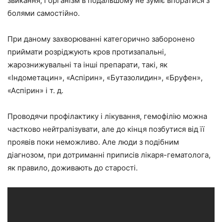
звикання, і організм в подальшому не зуміє впоратися з
болями самостійно.
При даному захворюванні категорично заборонено
приймати розріджують кров протизапальні,
жарознижувальні та інші препарати, такі, як
«Індометацин», «Аспірин», «Бутазолидин», «Бруфен»,
«Аспірин» і т. д.
Проводячи профілактику і лікування, гемофілію можна
частково нейтралізувати, але до кінця позбутися від її
проявів поки неможливо. Але люди з подібним
діагнозом, при дотриманні приписів лікаря-гематолога,
як правило, доживають до старості.