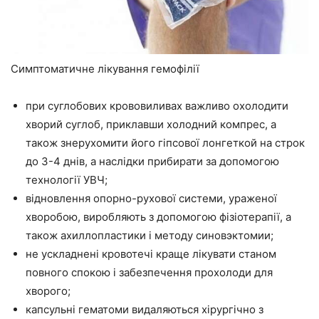
Симптоматичне лікування гемофілії
при суглобових крововиливах важливо охолодити
хворий суглоб, приклавши холодний компрес, а
також знерухомити його гіпсової лонгеткой на строк
до 3-4 днів, а наслідки прибирати за допомогою
технології УВЧ;
відновлення опорно-рухової системи, ураженої
хворобою, виробляють з допомогою фізіотерапії, а
також ахиллопластики і методу синовэктомии;
не ускладнені кровотечі краще лікувати станом
повного спокою і забезпечення прохолоди для
хворого;
капсульні гематоми видаляються хірургічно з