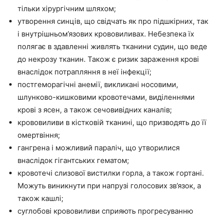
тільки хірургічним шляхом;
утворення синців, що свідчать як про підшкірних, так
і внутрішньом’язових крововиливах. Небезпека їх
полягає в здавленні живлять тканини судин, що веде
до некрозу тканин. Також є ризик зараження крові
внаслідок потрапляння в неї інфекції;
постгеморагічні анемії, викликані носовими,
шлунково-кишковими кровотечами, виділеннями
крові з ясен, а також сечовивідних каналів;
крововиливи в кістковій тканині, що призводять до її
омертвіння;
гангрена і можливий параліч, що утворилися
внаслідок гігантських гематом;
кровотечі слизової вистилки горла, а також гортані.
Можуть виникнути при напрузі голосових зв’язок, а
також кашлі;
суглобові крововиливи сприяють прогресуванню