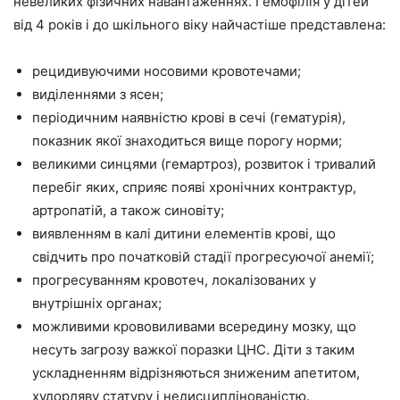
невеликих фізичних навантаженнях. Гемофілія у дітей
від 4 років і до шкільного віку найчастіше представлена:
рецидивуючими носовими кровотечами;
виділеннями з ясен;
періодичним наявністю крові в сечі (гематурія),
показник якої знаходиться вище порогу норми;
великими синцями (гемартроз), розвиток і тривалий
перебіг яких, сприяє появі хронічних контрактур,
артропатій, а також синовіту;
виявленням в калі дитини елементів крові, що
свідчить про початковій стадії прогресуючої анемії;
прогресуванням кровотеч, локалізованих у
внутрішніх органах;
можливими крововиливами всередину мозку, що
несуть загрозу важкої поразки ЦНС. Діти з таким
ускладненням відрізняються зниженим апетитом,
худорляву статуру і недисциплінованістю.