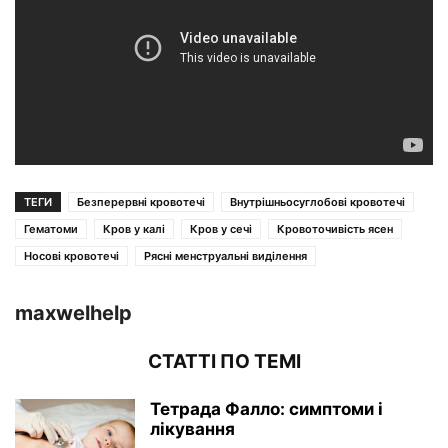
ТЕГИ
Безперервні кровотечі
Внутрішньосуглобові кровотечі
Гематоми
Кров у калі
Кров у сечі
Кровоточивість ясен
Носові кровотечі
Рясні менструальні виділення
maxwelhelp
СТАТТІ ПО ТЕМІ
Тетрада Фалло: симптоми і
лікування